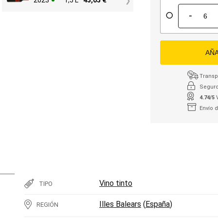
2023
1,5 L
45,05
€
-
AÑA
Transpo
Seguro
4.74/5
Envío 
Vino tinto
TIPO
Illes Balears
(
España
)
REGIÓN