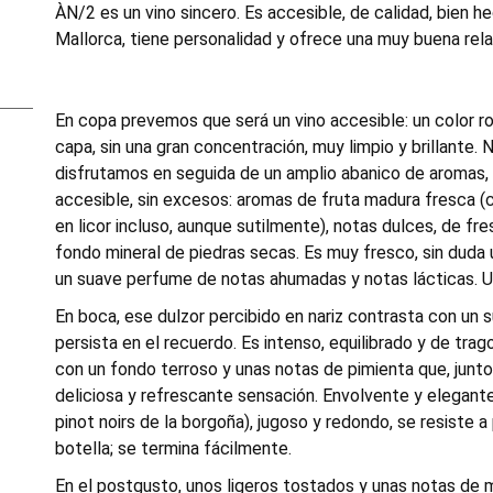
ÀN/2 es un vino sincero. Es accesible, de calidad, bien hec
Mallorca, tiene personalidad y ofrece una muy buena rela
En copa prevemos que será un vino accesible: un color r
capa, sin una gran concentración, muy limpio y brillante. 
disfrutamos en seguida de un amplio abanico de aromas,
accesible, sin excesos: aromas de fruta madura fresca (
en licor incluso, aunque sutilmente), notas dulces, de fr
fondo mineral de piedras secas. Es muy fresco, sin duda
un suave perfume de notas ahumadas y notas lácticas. U
En boca, ese dulzor percibido en nariz contrasta con un 
persista en el recuerdo. Es intenso, equilibrado y de trag
con un fondo terroso y unas notas de pimienta que, junt
deliciosa y refrescante sensación. Envolvente y elegant
pinot noirs de la borgoña), jugoso y redondo, se resiste a 
botella; se termina fácilmente.
En el postgusto, unos ligeros tostados y unas notas de m