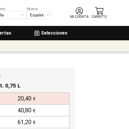
ino:
Idioma
MI CUENTA
CARRITO
ertas
Selecciones
t. 0,75 L
20,40
€
40,80
€
61,20
€