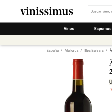
Vinos
Espumos
España
/
Mallorca
/
Illes Balears
/
À
U