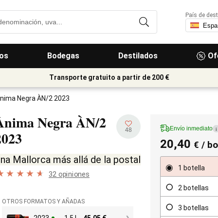
País de dest
os
Bodegas
Destilados
Of
Transporte gratuito a partir de 200 €
nima Negra ÀN/2 2023
Ànima Negra ÀN/2
Envío inmediato
i
48
2023
20,40
€
/ bo
na Mallorca más allá de la postal
1 botella
32 opiniones
2 botellas
OTROS FORMATOS Y AÑADAS
3 botellas