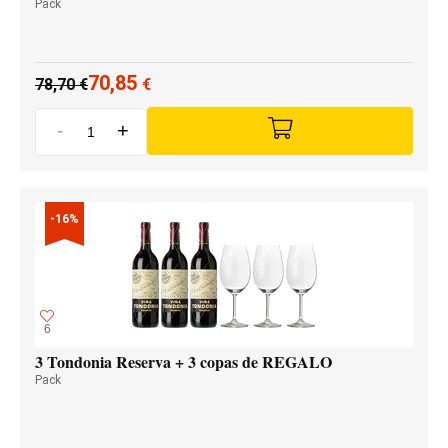
Pack
70,85
78,70
€
€
-
+
-16%
6
3 Tondonia Reserva + 3 copas de REGALO
Pack