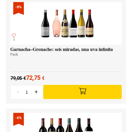
-8%
1
Garnacha–Grenache: seis miradas, una uva infinita
Pack
72,75
79,05
€
€
-
+
-6%