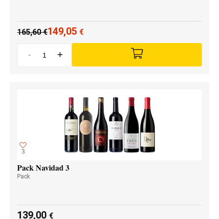
149,05
165,60
€
€
-
+
3
Pack Navidad 3
Pack
139,00
€