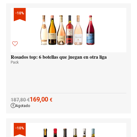
-10%
Rosados top: 6 botellas que juegan en otra liga
Pack
169,00
187,80
€
€
Agotado
-10%