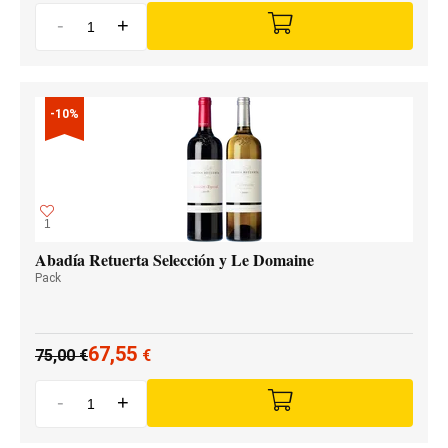
-
+
-10%
1
Abadía Retuerta Selección y Le Domaine
Pack
67,55
75,00
€
€
-
+