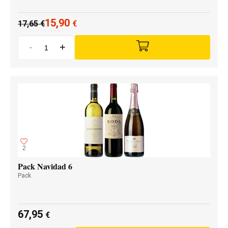
15,90
17,65
€
€
-
+
2
Pack Navidad 6
Pack
67,95
€