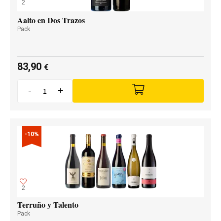
2
Aalto en Dos Trazos
Pack
83,90
€
-
+
-10%
2
Terruño y Talento
Pack