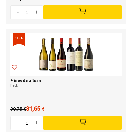
-
+
-10%
Vinos de altura
Pack
81,65
90,75
€
€
-
+