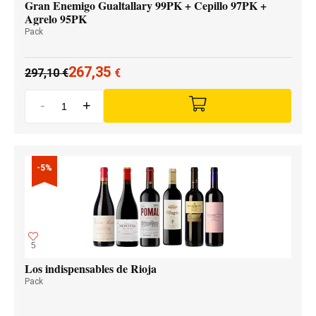
Gran Enemigo Gualtallary 99PK + Cepillo 97PK +
Agrelo 95PK
Pack
267,35
297,10
€
€
-
+
-5%
5
Los indispensables de Rioja
Pack