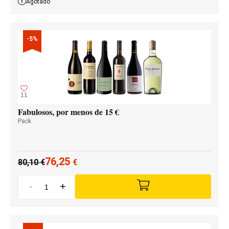
Agotado
-5%
11
Fabulosos, por menos de 15 €
Pack
76,25
80,10
€
€
-
+