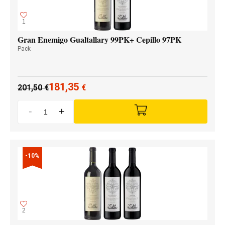
1
Gran Enemigo Gualtallary 99PK+ Cepillo 97PK
Pack
181,35
201,50
€
€
-
+
-10%
2