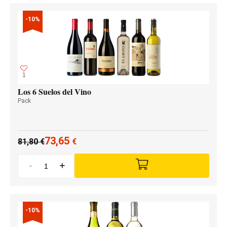
-10%
1
Los 6 Suelos del Vino
Pack
73,65
81,80
€
€
-
+
-10%