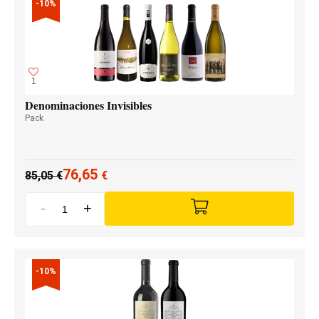
-10%
1
Denominaciones Invisibles
Pack
76,65
85,05
€
€
-
+
-10%