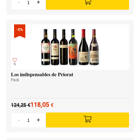
-
+
-5%
6
Los indispensables de Priorat
Pack
118,05
124,25
€
€
-
+