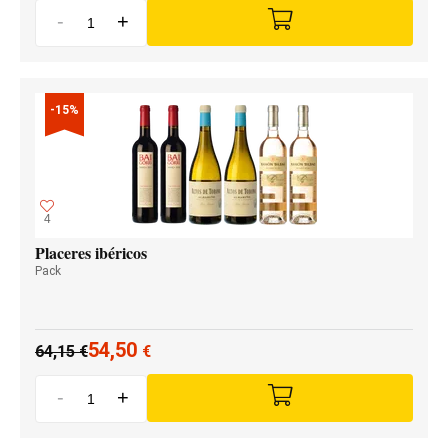
-
+
-15%
4
Placeres ibéricos
Pack
54,50
64,15
€
€
-
+