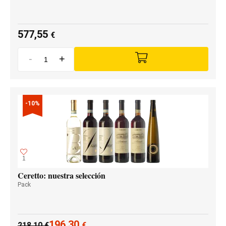
577,55
€
-
+
-10%
1
Ceretto: nuestra selección
Pack
196,30
218,10
€
€