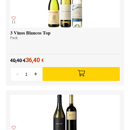
11
3 Vinos Blancos Top
Pack
36,40
40,40
€
€
-
+