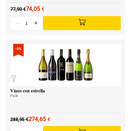
74,05
77,90
€
€
-
+
-5%
3
Vinos con estrella
Pack
274,65
288,95
€
€