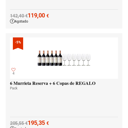
119,00
142,40
€
€
Agotado
-5%
4
6 Murrieta Reserva + 6 Copas de REGALO
Pack
195,35
205,55
€
€