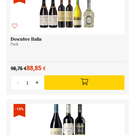
Descubre Italia
Pack
88,85
98,75
€
€
-
+
-10%