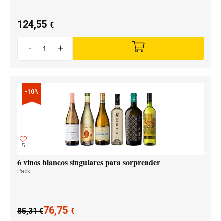
124,55
€
-
+
-10%
5
6 vinos blancos singulares para sorprender
Pack
76,75
85,31
€
€