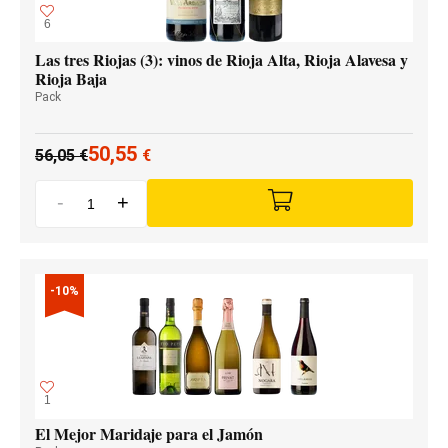
6
Las tres Riojas (3): vinos de Rioja Alta, Rioja Alavesa y
Rioja Baja
Pack
50,55
56,05
€
€
-
+
-10%
1
El Mejor Maridaje para el Jamón