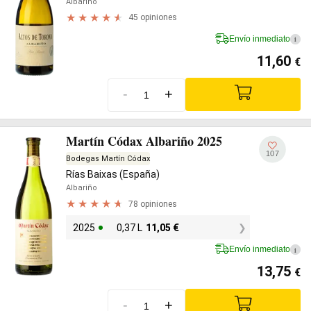
Albariño
45 opiniones
Envío inmediato
i
11,60
€
-
+
Martín Códax Albariño 2025
107
Bodegas Martín Códax
Rías Baixas (España)
Albariño
78 opiniones
2025
0,37 L
11,05
€
Envío inmediato
i
13,75
€
-
+