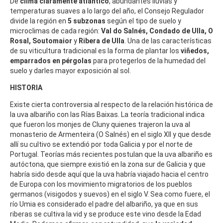
De
clima claramente atlántico
, abundantes lluvias y
temperaturas suaves a lo largo del año, el Consejo Regulador
divide la región en
5 subzonas
según el tipo de suelo y
microclimas de cada región:
Val do Salnés, Condado de Ulla, O
Rosal, Soutomaior
y
Ribera de Ulla
. Una de las características
de su viticultura tradicional es la forma de plantar los
viñedos,
emparrados en pérgolas
para protegerlos de la humedad del
suelo y darles mayor exposición al sol.
HISTORIA
Existe cierta controversia al respecto de la relación histórica de
la uva albariño con las Rías Baixas. La teoría tradicional indica
que fueron los monjes de Cluny quienes trajeron la uva al
monasterio de Armenteira (O Salnés) en el siglo XII y que desde
allí su cultivo se extendió por toda Galicia y por el norte de
Portugal. Teorías más recientes postulan que la uva albariño es
autóctona, que siempre existió en la zona sur de Galicia y que
habría sido desde aquí que la uva habría viajado hacia el centro
de Europa con los movimiento migratorios de los pueblos
germanos (visigodos y suevos) en el siglo V. Sea como fuere, el
río Umia es considerado el padre del albariño, ya que en sus
riberas se cultiva la vid y se produce este vino desde la Edad