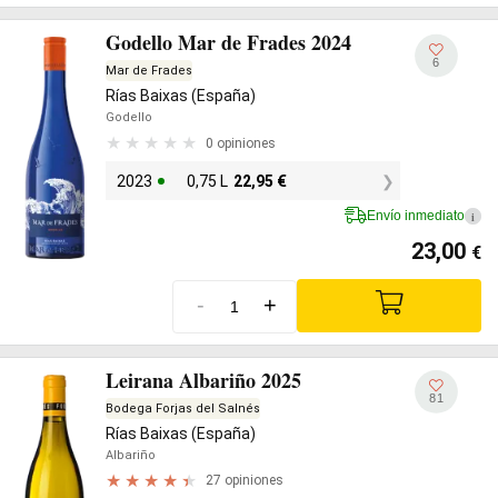
Godello Mar de Frades 2024
6
Mar de Frades
Rías Baixas (España)
Godello
0 opiniones
2023
0,75 L
22,95
€
Envío inmediato
i
23,00
€
-
+
Leirana Albariño 2025
81
Bodega Forjas del Salnés
Rías Baixas (España)
Albariño
27 opiniones