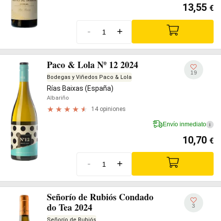
13,55
€
-
+
Paco & Lola Nº 12 2024
19
Bodegas y Viñedos Paco & Lola
Rías Baixas (España)
Albariño
14 opiniones
Envío inmediato
i
10,70
€
-
+
Señorío de Rubiós Condado
do Tea 2024
3
Señorío de Rubiós