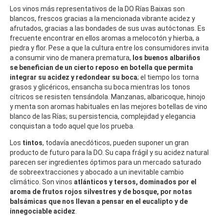
Los vinos más representativos de la DO Rías Baixas son
blancos, frescos gracias a la mencionada vibrante acidez y
afrutados, gracias a las bondades de sus uvas autóctonas. Es
frecuente encontrar en ellos aromas a melocotón y hierba, a
piedra y flor. Pese a que la cultura entre los consumidores invita
a consumir vino de manera prematura,
los buenos albariños
se benefician de un cierto reposo en botella que permita
integrar su acidez y redondear su boca
; el tiempo los torna
grasos y glicéricos, ensancha su boca mientras los tonos
cítricos se resisten tensándola. Manzanas, albaricoque, hinojo
y menta son aromas habituales en las mejores botellas de vino
blanco de las Rías; su persistencia, complejidad y elegancia
conquistan a todo aquel que los prueba.
Los
tintos
, todavía anecdóticos, pueden suponer un gran
producto de futuro para la DO. Su capa frágil y su acidez natural
parecen ser ingredientes óptimos para un mercado saturado
de sobreextracciones y abocado a un inevitable cambio
climático. Son vinos
atlánticos y tersos, dominados por el
aroma de frutos rojos silvestres y de bosque, por notas
balsámicas que nos llevan a pensar en el eucalipto y de
innegociable acidez
.