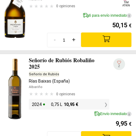
TIM

ATKIN
0 opiniones
6 para envío inmediato
i
50,15
€
-
+
Señorío de Rubiós Robaliño
2025
2
Señorío de Rubiós
Rías Baixas (España)
Albariño
0 opiniones
2024
0,75 L
10,95
€
Envío inmediato
i
9,95
€