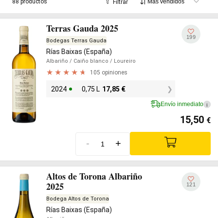
88 productos
Filtrar
Terras Gauda 2025
199
Bodegas Terras Gauda
Rías Baixas (España)
Albariño
/ Caiño blanco
/ Loureiro
105 opiniones
2024
0,75 L
17,85
€
Envío inmediato
i
15,50
€
-
+
Altos de Torona Albariño
2025
121
Bodega Altos de Torona
Rías Baixas (España)