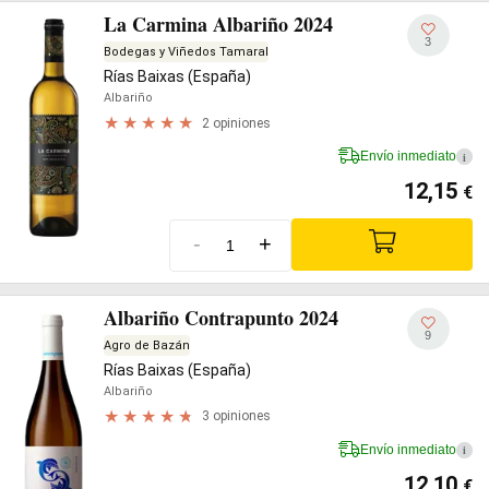
La Carmina Albariño 2024
3
Bodegas y Viñedos Tamaral
Rías Baixas (España)
Albariño
2 opiniones
Envío inmediato
i
12,15
€
-
+
Albariño Contrapunto 2024
9
Agro de Bazán
Rías Baixas (España)
Albariño
3 opiniones
Envío inmediato
i
12,10
€