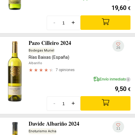
19,60
€
-
+
Pazo Cilleiro 2024
26
Bodegas Muriel
Rías Baixas (España)
Albariño
7 opiniones
Envío inmediato
i
9,50
€
-
+
Davide Albariño 2024
11
Enoturismo Acha