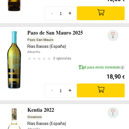
-
+
Pazo de San Mauro 2025
9
Pazo San Mauro
Rías Baixas (España)
Albariño
0 opiniones
8 para envío inmediato
i
18,90
€
-
+
Kentia 2022
1
Orowines
Rías Baixas (España)