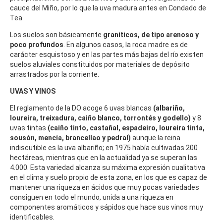
cauce del Miño, por lo que la uva madura antes en Condado de
Tea.
Los suelos son básicamente
graníticos, de tipo arenoso y
poco profundos
. En algunos casos, la roca madre es de
carácter esquistoso y en las partes más bajas del río existen
suelos aluviales constituidos por materiales de depósito
arrastrados por la corriente.
UVAS Y VINOS
El reglamento de la DO acoge 6 uvas blancas
(albariño,
loureira, treixadura, caiño blanco, torrontés y godello)
y 8
uvas tintas
(caiño tinto, castañal, espadeiro, loureira tinta,
sousón, mencía, brancellao y pedral)
aunque la reina
indiscutible es la uva albariño; en 1975 había cultivadas 200
hectáreas, mientras que en la actualidad ya se superan las
4.000. Esta variedad alcanza su máxima expresión cualitativa
en el clima y suelo propio de esta zona, en los que es capaz de
mantener una riqueza en ácidos que muy pocas variedades
consiguen en todo el mundo, unida a una riqueza en
componentes aromáticos y sápidos que hace sus vinos muy
identificables.