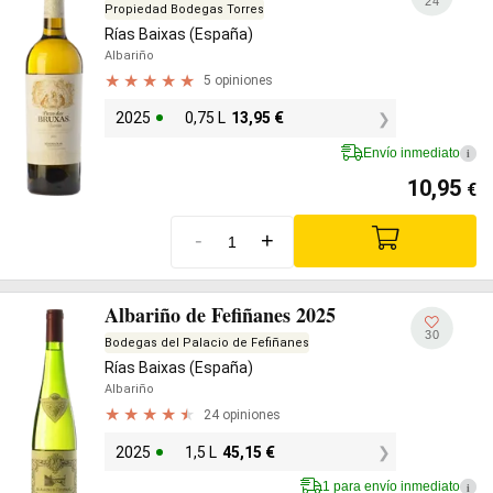
24
Propiedad Bodegas Torres
Rías Baixas (España)
Albariño
5 opiniones
2025
0,75 L
13,95
€
Envío inmediato
i
10,95
€
-
+
Albariño de Fefiñanes 2025
30
Bodegas del Palacio de Fefiñanes
Rías Baixas (España)
Albariño
24 opiniones
2025
1,5 L
45,15
€
1 para envío inmediato
i