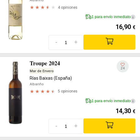
Albariño
4 opiniones
1 para envío inmediato
i
16,90
€
-
+
Troupe 2024
24
Mar de Envero
Rías Baixas (España)
Albariño
5 opiniones
1 para envío inmediato
i
14,30
€
-
+