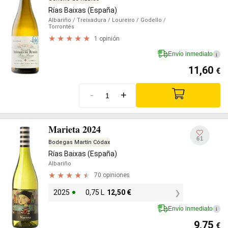
Rías Baixas (España)
Albariño
/ Treixadura
/ Loureiro
/ Godello
/
Torrontés
1 opinión
Envío inmediato
i
11,60
€
-
+
Marieta 2024
61
Bodegas Martín Códax
Rías Baixas (España)
Albariño
70 opiniones
2025
0,75 L
12,50
€
Envío inmediato
i
9,75
€