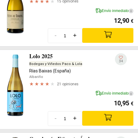
15 opiniones
Envío inmediato
i
12,90
€
-
+
Lolo 2025
34
Bodegas y Viñedos Paco & Lola
Rías Baixas (España)
Albariño
21 opiniones
Envío inmediato
i
10,95
€
-
+