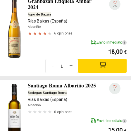
Granbazán Etiqueta Ámbar
2024
25
Agro de Bazán
Rías Baixas (España)
Albariño
6 opiniones
Envío inmediato
i
18,00
€
-
+
Santiago Roma Albariño 2025
1
Bodegas Santiago Roma
Rías Baixas (España)
Albariño
0 opiniones
Envío inmediato
i
15,00
€