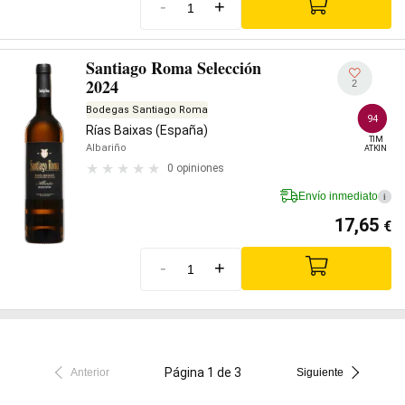
-
+
Santiago Roma Selección
2024
2
Bodegas Santiago Roma
94
Rías Baixas (España)
TIM

Albariño
ATKIN
0 opiniones
Envío inmediato
i
17,65
€
-
+
Página 1 de 3
Anterior
Siguiente