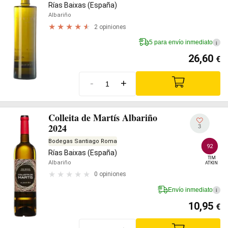
Rías Baixas (España)
Albariño
2 opiniones
5 para envío inmediato
i
26,60
€
-
+
Colleita de Martís Albariño
2024
3
Bodegas Santiago Roma
92
Rías Baixas (España)
TIM

Albariño
ATKIN
0 opiniones
Envío inmediato
i
10,95
€