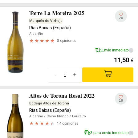
Torre La Moreira 2025
20
Marqués de Vizhoja
Rías Baixas (España)
Albariño
8 opiniones
Envío inmediato
i
11,50
€
-
+
Altos de Torona Rosal 2022
19
Bodega Altos de Torona
Rías Baixas (España)
Albariño
/ Caiño blanco
/ Loureiro
14 opiniones
3 para envío inmediato
i