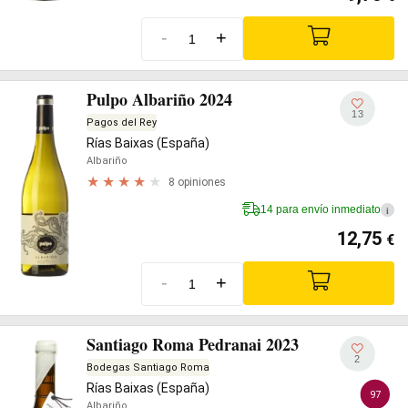
-
+
Pulpo Albariño 2024
13
Pagos del Rey
Rías Baixas (España)
Albariño
8 opiniones
14 para envío inmediato
i
12,75
€
-
+
Santiago Roma Pedranai 2023
2
Bodegas Santiago Roma
Rías Baixas (España)
97
Albariño