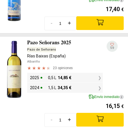
Envío inmediato
i
17,40
€
-
+
Pazo Señorans 2025
59
Pazo de Señorans
Rías Baixas (España)
Albariño
23 opiniones
2025
0,5 L
14,85
€
2024
1,5 L
34,35
€
Envío inmediato
i
16,15
€
-
+