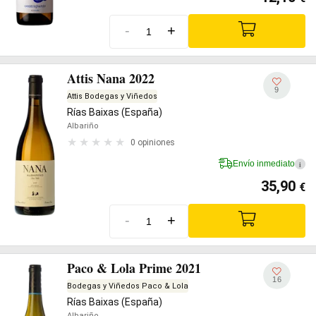
-
+
Attis Nana 2022
9
Attis Bodegas y Viñedos
Rías Baixas (España)
Albariño
0 opiniones
Envío inmediato
i
35,90
€
-
+
Paco & Lola Prime 2021
16
Bodegas y Viñedos Paco & Lola
Rías Baixas (España)
Albariño