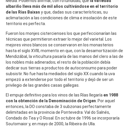
Media. Podemos afirmar, con rotundidad, que
la variedad
albariño lleva más de mil años cultivándose en el territorio
de las Rías Baixas
y que, dadas sus características, su
aclimatación a las condiciones de clima e insolación de este
territorio es perfecta.
Fueron los monjes cistercienses los que perfeccionarían las
técnicas que permitieron extraer lo mejor del varietal. Los
mejores vinos blancos se conservaron en los monasterios
hasta el siglo XVIII, momento en que, con la desamortización de
Mendizábal, la viticultura pasaría de las manos del clero a las de
los nobles más adinerados; el resto de la población debía
dedicar sus tierras a productos de autoconsumo para poder
subsistir. No fue hasta mediados del siglo XX cuando la uva
empezó a extenderse por todo el territorio y dejó de ser un
privilegio de las grandes casas gallegas.
El empuje definitivo para los vinos de las Rías llegaría
en 1988
con la obtención de la Denominación de Origen
. Por aquel
entonces, la DO constaba de 3 subzonas perfectamente
delimitadas en la provincia de Pontevedra: Val do Salnés,
Condado do Tea y O Rosal. En octubre de 1996 se incorporaría
Soutomaior y, en mayo de 2000, la Ribeira do Ulla.