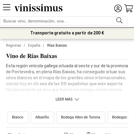
Transporte gratuito a partir de 200 €
Regiones
/
España
/
Rías Baixas
Vino de Rías Baixas
Esta región vinícola gallega situada al oeste y sur de la provincia
de Pontevedra, en plena Rías Baixas, ha conseguido situar sus
vinos blancos en el mapa de los grandes vinos internacionales,
siendo hoy en día
una de las DO españolas que más exporta
.
Históricamente se dice que fueron los monjes cistercienses
del Monasterio de Armenteria los que extendieron la plantación
LEER MÁS
de la vid en el s.XII.
Blanco
Albariño
Bodega Altos de Torona
Bodegas y Vi