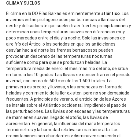
CLIMA Y SUELOS
El clima en la DO Rías Baixas es eminentemente
atlántico
. Los
inviernos están protagonizados por borrascas atlánticas del
oeste y del sudoeste que suelen traer fuertes precipitaciones y
determinan unas temperaturas suaves con diferencias muy
poco marcadas entre el día y la noche. Solo las invasiones de
aire frío del Ártico, o los períodos en que los anticiclones
desvían hacia el norte los frentes borrascosos pueden
provocar un descenso de las temperaturas nocturnas
suficiente como para que se produzcan heladas. La
temperatura media de enero, el mes más frío del año, se sitúa
en torno a los 10 grados. Las lluvias se concentran en el periodo
invernal, con cerca de 600 mm de los 1.600 totales. La
primavera es precoz y lluviosa, y las amenazas en forma de
heladas y corrimiento de la flor existen, pero no son demasiado
frecuentes. A principios de verano, el anticiclón de las Azores
se instala sobre el Atlántico occidental, impidiendo el paso de
las perturbaciones. Las lluvias son escasas y las temperaturas
se mantienen suaves; llegado el otoño, las lluvias se
acrecientan. En general, la influencia del mar atempera los
termómetros y la humedad relativa se mantiene alta. Las
precipitaciones son abundantes y disminuyen siguiendo el