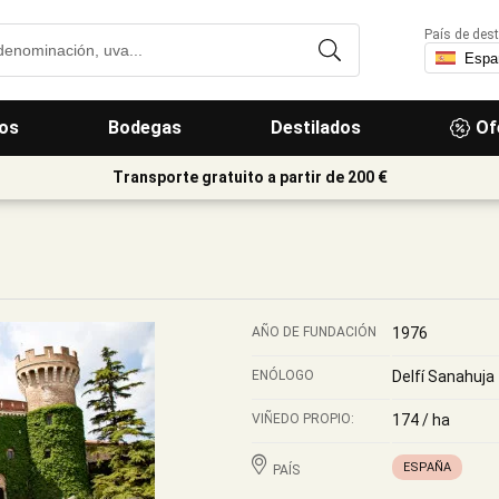
País de dest
os
Bodegas
Destilados
Of
Transporte gratuito a partir de 200 €
AÑO DE FUNDACIÓN
1976
ENÓLOGO
Delfí Sanahuja
VIÑEDO PROPIO:
174 / ha
ESPAÑA
PAÍS