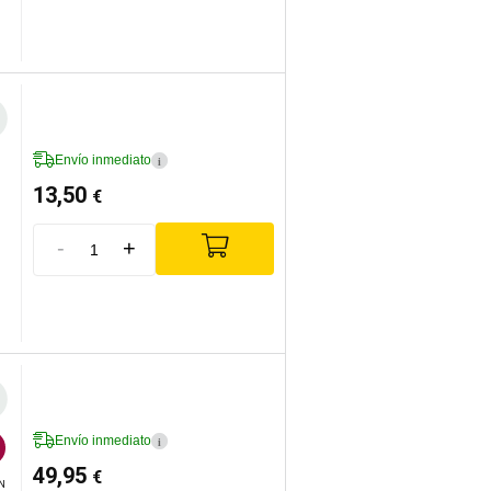
Envío inmediato
i
13,50
€
-
+
Envío inmediato
i
49,95
€


IN