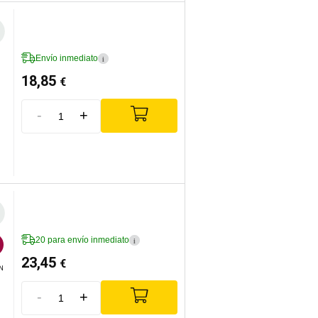
Envío inmediato
i
18,85
€
-
+
20 para envío inmediato
i
23,45
€


IN
-
+