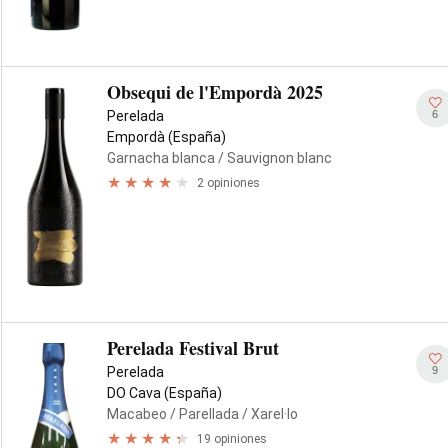
Obsequi de l'Empordà 2025
6
Perelada
Empordà (España)
Garnacha blanca
/ Sauvignon blanc
2 opiniones
Perelada Festival Brut
9
Perelada
DO Cava (España)
Macabeo
/ Parellada
/ Xarel·lo
19 opiniones