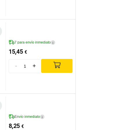
7 para envío inmediato
i
15,45
€
-
+
Envío inmediato
i
8,25
€