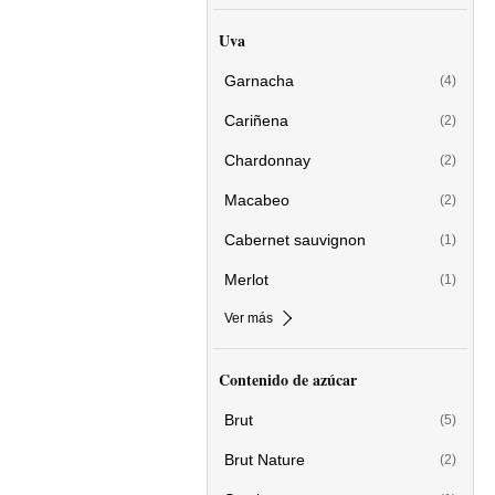
Uva
Garnacha
(4)
Cariñena
(2)
Chardonnay
(2)
Macabeo
(2)
Cabernet sauvignon
(1)
Merlot
(1)
Ver más
Contenido de azúcar
Brut
(5)
Brut Nature
(2)