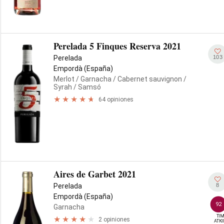
Perelada 5 Finques Reserva 2021
103
Perelada
Empordà (España)
Merlot
/ Garnacha
/ Cabernet sauvignon
/
Syrah
/ Samsó
64 opiniones
Aires de Garbet 2021
8
Perelada
Empordà (España)
92
Garnacha
TIM
2 opiniones
ATK