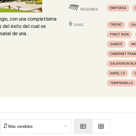
EMPORDÀ
REGIONES
igio, con una completísima
UVAS
TREPAT
GA
 del éxito del cual se
arial de una...
PINOT NOIR
SAMSÓ
MO
CABERNET FRA
SAUVIGNON BL
XAREL·LO
TEMPRANILLO