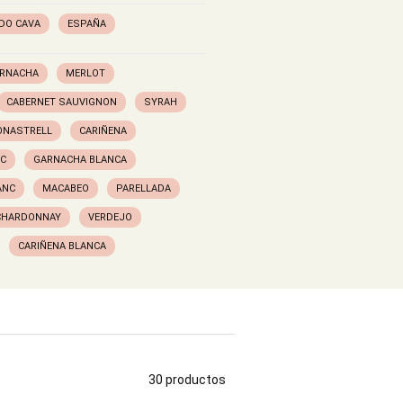
DO CAVA
ESPAÑA
RNACHA
MERLOT
CABERNET SAUVIGNON
SYRAH
NASTRELL
CARIÑENA
NC
GARNACHA BLANCA
ANC
MACABEO
PARELLADA
CHARDONNAY
VERDEJO
CARIÑENA BLANCA
30 productos