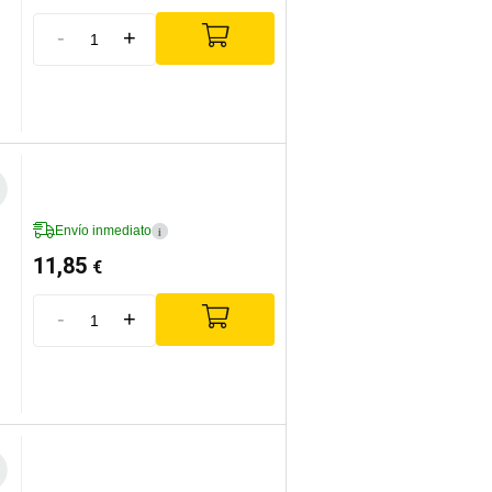
-
+
Envío inmediato
i
11,85
€
-
+