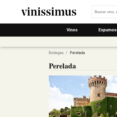
Vinos
Espumos
Bodegas
/
Perelada
Perelada