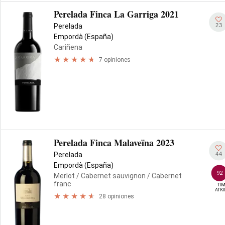
Perelada Finca La Garriga 2021
23
Perelada
Empordà (España)
Cariñena
7 opiniones
Perelada Finca Malaveïna 2023
44
Perelada
Empordà (España)
92
Merlot
/ Cabernet sauvignon
/ Cabernet
franc
TIM
ATK
28 opiniones