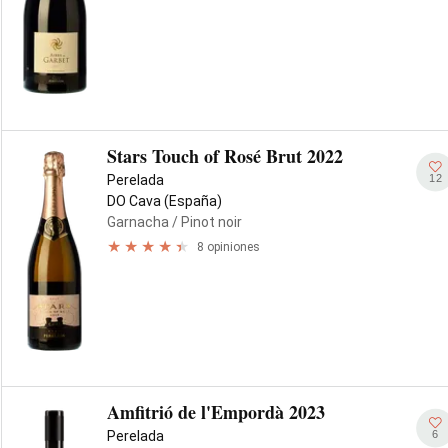
Stars Touch of Rosé Brut 2022
12
Perelada
DO Cava (España)
Garnacha
/ Pinot noir
8 opiniones
Amfitrió de l'Empordà 2023
6
Perelada