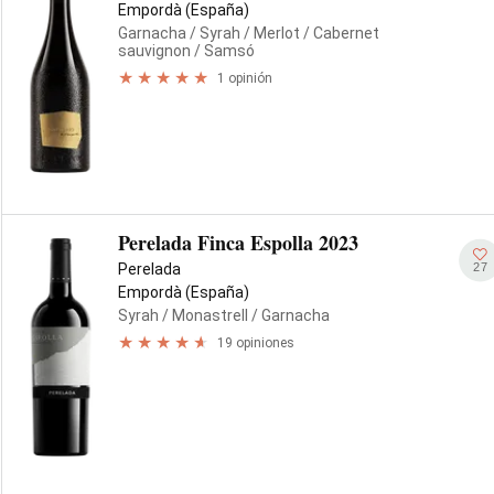
Empordà (España)
Garnacha
/ Syrah
/ Merlot
/ Cabernet
sauvignon
/ Samsó
1 opinión
Perelada Finca Espolla 2023
27
Perelada
Empordà (España)
Syrah
/ Monastrell
/ Garnacha
19 opiniones