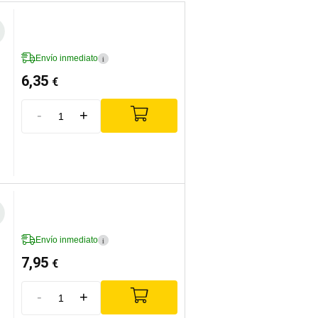
Envío inmediato
i
6,35
€
-
+
Envío inmediato
i
7,95
€
-
+