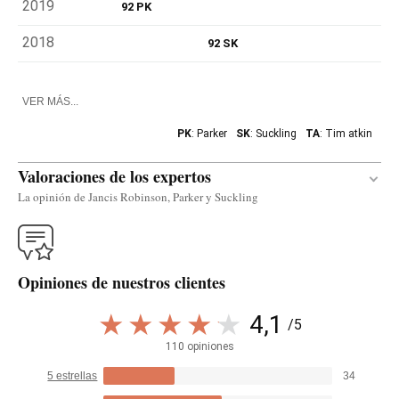
2019
92 PK
2018
92 SK
VER MÁS...
PK
: Parker
SK
: Suckling
TA
: Tim atkin
Valoraciones de los expertos
La opinión de Jancis Robinson, Parker y Suckling
Traducir
Opiniones de nuestros clientes
Tasted blind. Youthful, simple and vivid with a very
refreshing mouthfeel. A pleasant and easy-drinking
4,1
/5
wine. Uncomplicated and quite a bargain. This is a
110 opiniones
producer to follow.
5 estrellas
34