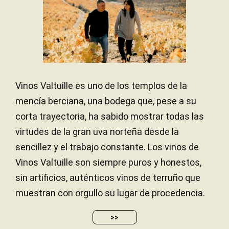
Añada 2023 - 92 PARKER
Acero inoxidable
MATERIAL DE
VINIFICACIÓN
85 años
EDAD DE LA VIÑA
Arcilloso / Arenoso
SUELO
Traducir
Rendimientos bajos
RENDIMIENTOS
Lots of crushed black pepper and cloves with
Vinos Valtuille es uno de los templos de la
berries and other spices. Medium body with plenty
of fruit and a juicy finish. Slightly chewy. Drink now.
mencía berciana, una bodega que, pese a su
corta trayectoria, ha sabido mostrar todas las
— James Suckling (14/10/2021)
virtudes de la gran uva norteña desde la
JamesSuckling.com
sencillez y el trabajo constante. Los vinos de
Añada 2020 - 92 SUCKLING
Vinos Valtuille son siempre puros y honestos,
sin artificios, auténticos vinos de terruño que
muestran con orgullo su lugar de procedencia.
>>