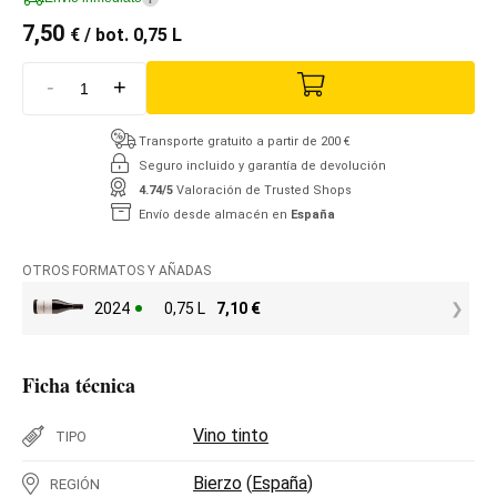
7,50
€
/ bot. 0,75 L
-
+
Transporte gratuito a partir de 200 €
Seguro incluido y garantía de devolución
4.74/5
Valoración de Trusted Shops
Envío desde almacén en
España
OTROS FORMATOS Y AÑADAS
2024
0,75 L
7,10
€
Ficha técnica
Vino tinto
TIPO
Bierzo
(
España
)
REGIÓN