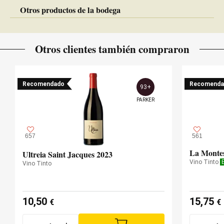
Otros productos de la bodega
Otros clientes también compraron
Recomendado
Recomenda
93+
PARKER
657
561
La Monte
Ultreia Saint Jacques 2023
Vino Tinto
Vino Tinto
10,50
15,75
€
€