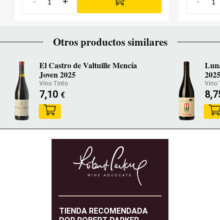
-
+
-
Otros productos similares
El Castro de Valtuille Mencía
Luna
Joven 2025
202
Vino Tinto
Vino 
7,10
8,
€
TIENDA RECOMENDADA