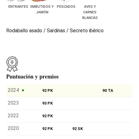
ENTRANTES
EMBUTIDOS Y
PESCADOS
AVES Y
JAMÓN
CARNES
BLANCAS
Rodaballo asado / Sardinas / Secreto ibérico
Puntuación y premios
2024
92 PK
90 TA
2023
93 PK
2022
92 PK
2020
92 PK
92 SK