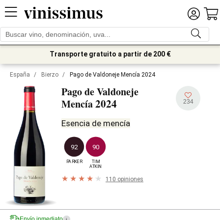
Transporte gratuito a partir de 200 €
España
/
Bierzo
/
Pago de Valdoneje Mencía 2024
Pago de Valdoneje
2024
Mencía
234
Esencia de mencía
92
90
PARKER
TIM

ATKIN
110 opiniones
Envío inmediato
i