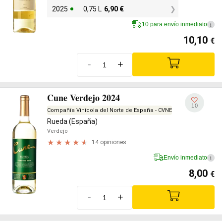
2025
0,75 L
6,90
€
10 para envío inmediato
i
10,10
€
-
+
Cune Verdejo 2024
10
Compañía Vinícola del Norte de España - CVNE
Rueda (España)
Verdejo
14 opiniones
Envío inmediato
i
8,00
€
-
+