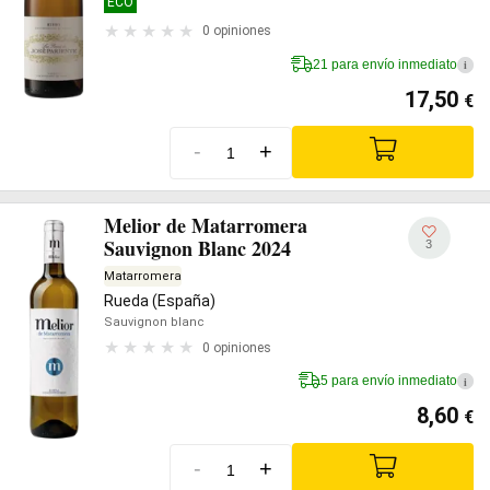
ECO
0 opiniones
21 para envío inmediato
i
17,50
€
-
+
Melior de Matarromera
Sauvignon Blanc 2024
3
Matarromera
Rueda (España)
Sauvignon blanc
0 opiniones
5 para envío inmediato
i
8,60
€
-
+