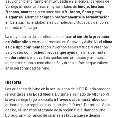
sauvignon blanc, también muy usada en la región, los vinos de
Verdejo ofrecen aromas muy varietales de
hinojo, hierbas
frescas, manzana
, y en boca son
afrutados, finos y muy
elegantes
. Además
aceptan perfectamente la fermentación
en barrica
, haciéndolos más complejos, untuosos y dándoles
una vida más larga.
La mayor parte de los viñedos se sitúan
al sur de la provincia
de Valladolid
y en menor medida en Segovia y Ávila. Allí el
clima
es de tipo continental
con inviernos secos y fríos, y
veranos
calurosos con noches frescas que ayudan a una perfecta
maduración de la uva
. Los suelos son arenosos y limosos, lo
que permite una buena aireación y drenaje, factor que influye
en la personalidad del vino.
Historia
Los orígenes del vino en la actual zona de la DO Rueda parecen
remontarse a la
Edad Media
. Durante el reinado de Alfonso VI,
la uva verdejo llegó a España
a través de los mozárabes
que
arribaron para repoblar la cuenca del río Duero. Durante el Siglo
de Oro, el vino más afamado de la región fue el llamado vino
Dorado, un vino rancio de crianza estática que se dejaba