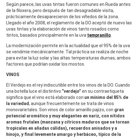
Según parece, las uvas tintas fueron comunes en Rueda antes
de la filoxera, pero después de tan desagradable visita,
prácticamente desaparecieron de los viñedos de la zona.
Llegado el año 2008, el reglamento de la DO aceptó de nuevo las
uvas tintas y la elaboración de vinos tanto rosados como
tintos, basados principalmente en la uva
tempranillo
.
La modernización permite en la actualidad que el 95% de la uva
se vendimie mecánicamente. Tal práctica se realiza de noche
para evitar la luz solar y las altas temperaturas diurnas, ambos
factores que podrían oxidar los mostos.
VINOS
El Verdejo es el rey indiscutible entre los vinos de la DO. Cuando
una botella luce el distintivo
“verdejo”
en su contraetiqueta
significa que el vino está elaborado con
un mínimo del 85% de
la variedad
, aunque frecuentemente se trata de vinos
monovarietales. Son vinos de color amarillo pajizo, con
gran
potencial aromático y muy elegantes en nariz, con nítidos
aromas frutales (manzana y cítricos maduros que se tornan
tropicales en añadas cálidas), recuerdos anisados y a
hinojo, y final levemente amargo y herbáceo, típico de la