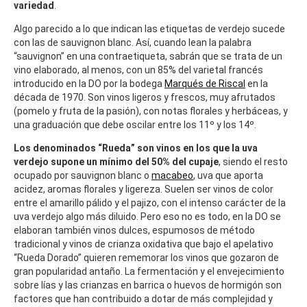
variedad
.
Algo parecido a lo que indican las etiquetas de verdejo sucede
con las de sauvignon blanc. Así, cuando lean la palabra
“sauvignon” en una contraetiqueta, sabrán que se trata de un
vino elaborado, al menos, con un 85% del varietal francés
introducido en la DO por la bodega
Marqués de Riscal
en la
década de 1970. Son vinos ligeros y frescos, muy afrutados
(pomelo y fruta de la pasión), con notas florales y herbáceas, y
una graduación que debe oscilar entre los 11º y los 14º.
Los denominados “Rueda” son vinos en los que la uva
verdejo supone un mínimo del 50% del cupaje
, siendo el resto
ocupado por sauvignon blanc o
macabeo
, uva que aporta
acidez, aromas florales y ligereza. Suelen ser vinos de color
entre el amarillo pálido y el pajizo, con el intenso carácter de la
uva verdejo algo más diluido. Pero eso no es todo, en la DO se
elaboran también vinos dulces, espumosos de método
tradicional y vinos de crianza oxidativa que bajo el apelativo
“Rueda Dorado” quieren rememorar los vinos que gozaron de
gran popularidad antaño. La fermentación y el envejecimiento
sobre lías y las crianzas en barrica o huevos de hormigón son
factores que han contribuido a dotar de más complejidad y