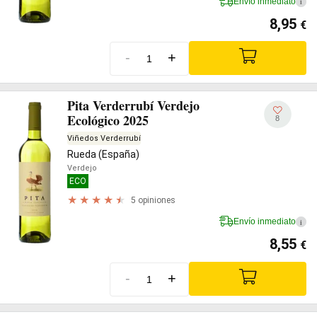
Envío inmediato
i
8,95
€
-
+
Pita Verderrubí Verdejo
Ecológico 2025
8
Viñedos Verderrubí
Rueda (España)
Verdejo
ECO
5 opiniones
Envío inmediato
i
8,55
€
-
+