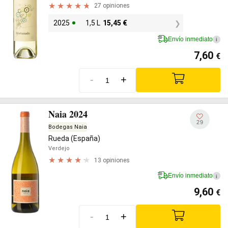
27 opiniones
2025
1,5 L
15,45
€
Envío inmediato
i
7,60
€
-
+
Naia 2024
29
Bodegas Naia
Rueda (España)
Verdejo
13 opiniones
Envío inmediato
i
9,60
€
-
+