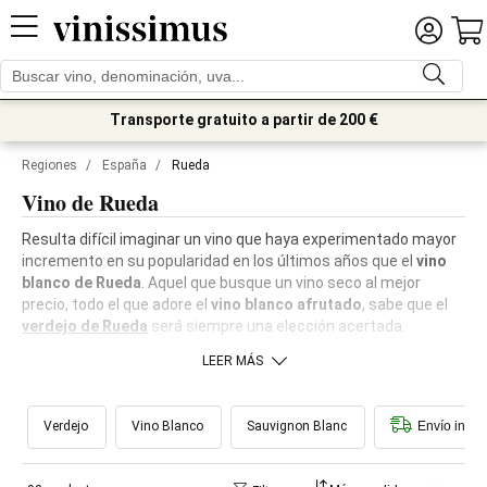
Transporte gratuito a partir de 200 €
Regiones
/
España
/
Rueda
Vino de Rueda
Resulta difícil imaginar un vino que haya experimentado mayor
incremento en su popularidad en los últimos años que el
vino
blanco de Rueda
. Aquel que busque un vino seco al mejor
precio, todo el que adore el
vino blanco afrutado
, sabe que el
verdejo de Rueda
será siempre una elección acertada.
LEER MÁS
Verdejo
Vino Blanco
Sauvignon Blanc
Envío inme