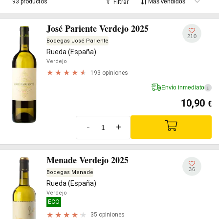
93 productos
Filtrar
José Pariente Verdejo 2025
210
Bodegas José Pariente
Rueda (España)
Verdejo
193 opiniones
Envío inmediato
i
10,90
€
-
+
Menade Verdejo 2025
36
Bodegas Menade
Rueda (España)
Verdejo
ECO
35 opiniones