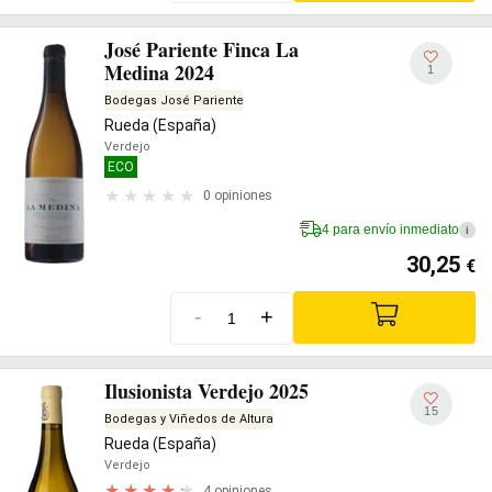
José Pariente Finca La
Medina 2024
1
Bodegas José Pariente
Rueda (España)
Verdejo
ECO
0 opiniones
4 para envío inmediato
i
30,25
€
-
+
Ilusionista Verdejo 2025
15
Bodegas y Viñedos de Altura
Rueda (España)
Verdejo
4 opiniones