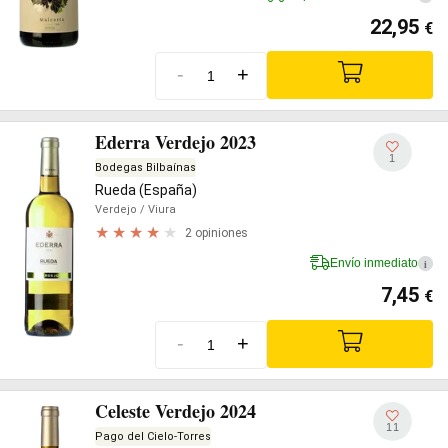
22,95
€
-
+
Ederra Verdejo 2023
1
Bodegas Bilbaínas
Rueda (España)
Verdejo
/ Viura
2 opiniones
Envío inmediato
i
7,45
€
-
+
Celeste Verdejo 2024
11
Pago del Cielo-Torres