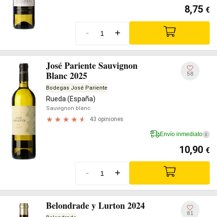
8,75
€
-
+
José Pariente Sauvignon
Blanc 2025
58
Bodegas José Pariente
Rueda (España)
Sauvignon blanc
43 opiniones
Envío inmediato
i
10,90
€
-
+
Belondrade y Lurton 2024
81