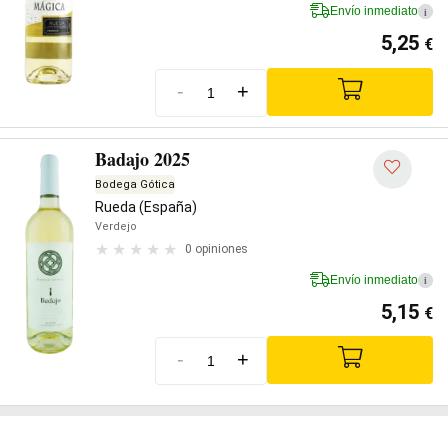
Envío inmediato
i
5,25
€
-
+
Badajo 2025
Bodega Gótica
Rueda (España)
Verdejo
0 opiniones
Envío inmediato
i
5,15
€
-
+