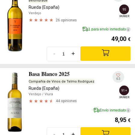
Belondrade
Rueda (España)
95
Verdejo
PARKER
26 opiniones
1 para envío inmediato
i
49,00
€
-
+
Basa Blanco 2025
63
Compañía de Vinos de Telmo Rodríguez
Rueda (España)
91+
Verdejo
/ Viura
PARKER
44 opiniones
Envío inmediato
i
8,95
€
-
+