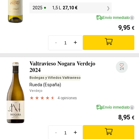
2025
1,5 L
27,10
€
Envío inmediato
i
9,95
€
-
+
Valtravieso Nogara Verdejo
2024
24
Bodegas y Viñedos Valtravieso
Rueda (España)
Verdejo
4 opiniones
Envío inmediato
i
8,95
€
-
+