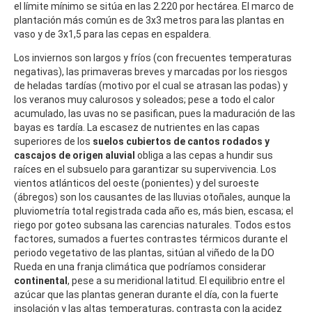
el límite mínimo se sitúa en las 2.220 por hectárea. El marco de
plantación más común es de 3x3 metros para las plantas en
vaso y de 3x1,5 para las cepas en espaldera.
Los inviernos son largos y fríos (con frecuentes temperaturas
negativas), las primaveras breves y marcadas por los riesgos
de heladas tardías (motivo por el cual se atrasan las podas) y
los veranos muy calurosos y soleados; pese a todo el calor
acumulado, las uvas no se pasifican, pues la maduración de las
bayas es tardía. La escasez de nutrientes en las capas
superiores de los
suelos cubiertos de cantos rodados y
cascajos de origen aluvial
obliga a las cepas a hundir sus
raíces en el subsuelo para garantizar su supervivencia. Los
vientos atlánticos del oeste (ponientes) y del suroeste
(ábregos) son los causantes de las lluvias otoñales, aunque la
pluviometría total registrada cada año es, más bien, escasa; el
riego por goteo subsana las carencias naturales. Todos estos
factores, sumados a fuertes contrastes térmicos durante el
periodo vegetativo de las plantas, sitúan al viñedo de la DO
Rueda en una franja climática que podríamos considerar
continental
, pese a su meridional latitud. El equilibrio entre el
azúcar que las plantas generan durante el día, con la fuerte
insolación y las altas temperaturas, contrasta con la acidez