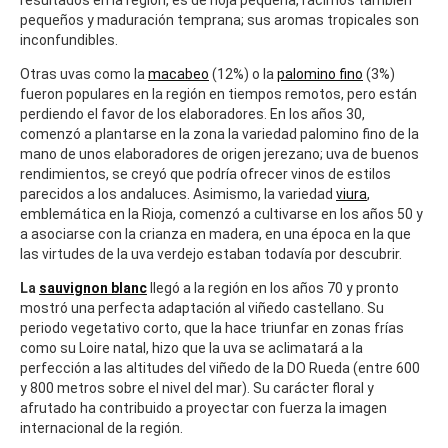
resultados en la región, es de hoja pequeña, racimos también
pequeños y maduración temprana; sus aromas tropicales son
inconfundibles.
Otras uvas como la
macabeo
(12%) o la
palomino fino
(3%)
fueron populares en la región en tiempos remotos, pero están
perdiendo el favor de los elaboradores. En los años 30,
comenzó a plantarse en la zona la variedad palomino fino de la
mano de unos elaboradores de origen jerezano; uva de buenos
rendimientos, se creyó que podría ofrecer vinos de estilos
parecidos a los andaluces. Asimismo, la variedad
viura
,
emblemática en la Rioja, comenzó a cultivarse en los años 50 y
a asociarse con la crianza en madera, en una época en la que
las virtudes de la uva verdejo estaban todavía por descubrir.
La
sauvignon blanc
llegó a la región en los años 70 y pronto
mostró una perfecta adaptación al viñedo castellano. Su
periodo vegetativo corto, que la hace triunfar en zonas frías
como su Loire natal, hizo que la uva se aclimatará a la
perfección a las altitudes del viñedo de la DO Rueda (entre 600
y 800 metros sobre el nivel del mar). Su carácter floral y
afrutado ha contribuido a proyectar con fuerza la imagen
internacional de la región.