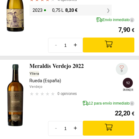
2023
0,75 L
8,20
€
Envío inmediato
i
7,90
€
-
+
Meraldis Verdejo 2022
9
Yllera
Rueda (España)
92
Verdejo
PARKER
0 opiniones
12 para envío inmediato
i
22,20
€
-
+