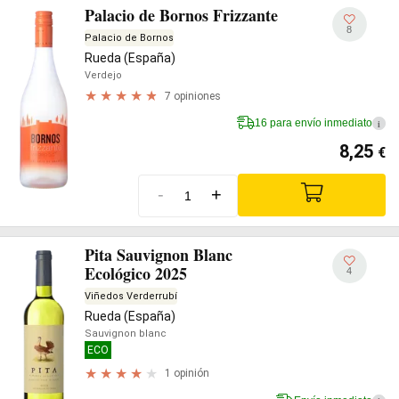
Palacio de Bornos Frizzante
8
Palacio de Bornos
Rueda (España)
Verdejo
7 opiniones
16 para envío inmediato
i
8,25
€
-
+
Pita Sauvignon Blanc
Ecológico 2025
4
Viñedos Verderrubí
Rueda (España)
Sauvignon blanc
ECO
1 opinión