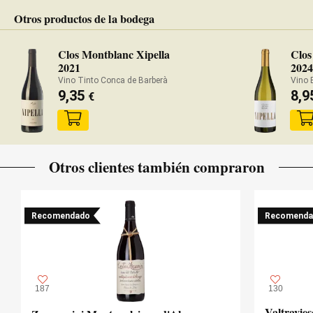
Otros productos de la bodega
Clos Montblanc Xipella
Clos
2021
202
Vino Tinto Conca de Barberà
Vino 
9,35
8,
€
Otros clientes también compraron
Recomendado
Recomenda
187
130
Valtravie