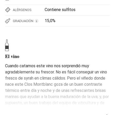
Contiene sulfitos
ALÉRGENOS
15,0%
GRADUACIÓN
i
El vino
Cuando catamos este vino nos sorprendió muy
agradablemente su frescor. No es fácil conseguir un vino
fresco de syrah en climas cálidos. Pero el viñedo donde
nace este Clos Montblanc goza de un buen contraste
térmico entre día y noche y de unas refrescantes brisas
marinas que ayudan a la buena maduración de la uva; y, por
supuesto, un buen trabajo del equipo de viticultura y de
bodega.