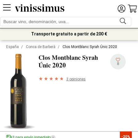
Transporte gratuito a partir de 200 €
España
/
Conca de Barberà
/
Clos Montblanc Syrah Únic 2020
Clos Montblanc Syrah
2020
Únic
8
3 opiniones
-20%
3 para envío inmediato
i