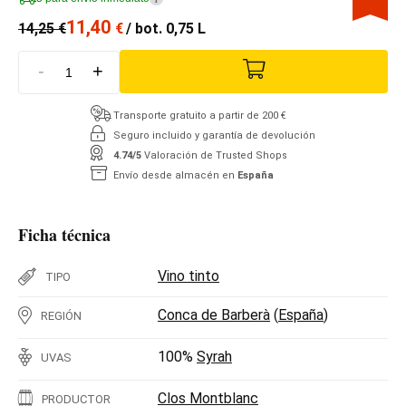
11,40
14,25
€
€
/ bot. 0,75 L
-
+
Transporte gratuito a partir de 200 €
Seguro incluido y garantía de devolución
4.74/5
Valoración de Trusted Shops
Envío desde almacén en
España
Ficha técnica
Vino tinto
TIPO
Conca de Barberà
(
España
)
REGIÓN
100%
Syrah
UVAS
Clos Montblanc
PRODUCTOR