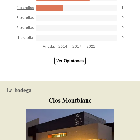
estructurado, con buena persistencia, un tinto que
4 estrellas
1
promete y que augura un buen envejecimiento.
3 estrellas
0
2 estrellas
0
1 estrella
0
Añada:
2014
2017
2021
Ver Opiniones
La bodega
Clos Montblanc