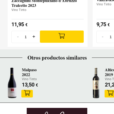
Zaccagnini Montepulciano d'Abruzzo
Tralcetto 2023
Vino Tinto
Vino Tinto
11,95
9,75
€
€
-
+
-
Otros productos similares
Malpaso
Altic
2022
2019
Vino Tinto
Vino T
13,50
21,
€