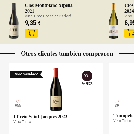
Clos Montblanc Xipella
Clos
2021
202
Vino Tinto Conca de Barberà
Vino 
9,35
8,
€
Otros clientes también compraron
Recomendado
93+
PARKER
655
39
Trumpete
Ultreia Saint Jacques 2023
Vino Tinto
Vino Tinto