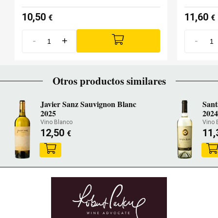
10,50
11,60
€
€
-
+
-
Otros productos similares
Javier Sanz Sauvignon Blanc
Sant
2025
2024
Vino Blanco
Vino 
12,50
11,
€