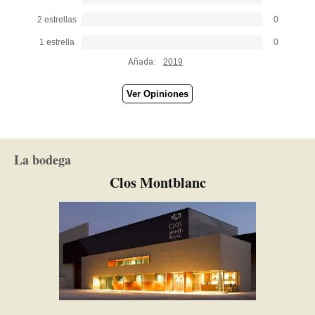
2 estrellas
0
1 estrella
0
Añada:
2019
Ver Opiniones
La bodega
Clos Montblanc