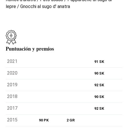
lepre / Gnocchi al sugo d' anatra
Puntuación y premios
2021
91 SK
2020
90 SK
2019
92 SK
2018
90 SK
2017
92 SK
2015
90 PK
2 GR