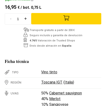
16,95
€
/ bot. 0,75 L
-
+
Transporte gratuito a partir de 200 €
Seguro incluido y garantía de devolución
4.74/5
Valoración de Trusted Shops
Envío desde almacén en
España
Ficha técnica
Vino tinto
TIPO
Toscana IGT
(
Italia
)
REGIÓN
50%
Cabernet sauvignon
UVAS
40%
Merlot
10%
Sangiovese