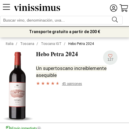
Transporte gratuito a partir de 200 €
Italia
/
Toscana
/
Toscana IGT
/
Hebo Petra 2024
2024
Hebo Petra
127
Un supertoscano increíblemente
asequible
45 opiniones
Envío inmediato
i