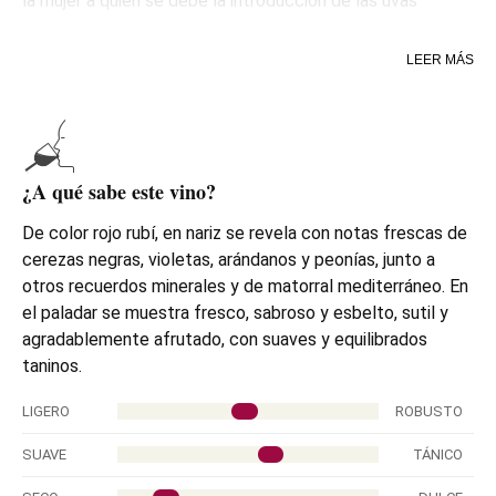
la mujer a quien se debe la introducción de las uvas
internacionales en esta región del valle de Cornia; aquí, la
cabernet sauvignon y la merlot no son fruto de una moda
LEER MÁS
pasajera sino que cuentan con una larga historia. Un vino
joven, pero sin duda con historia.
El nombre de Hebo es tomado de un antiguo
asentamiento etrusco y evoca el vínculo entre la bodega
¿A qué sabe este vino?
Petra y este mágico terroir de la Toscana.
De color rojo rubí, en nariz se revela con notas frescas de
cerezas negras, violetas, arándanos y peonías, junto a
otros recuerdos minerales y de matorral mediterráneo. En
el paladar se muestra fresco, sabroso y esbelto, sutil y
agradablemente afrutado, con suaves y equilibrados
taninos.
LIGERO
ROBUSTO
SUAVE
TÁNICO