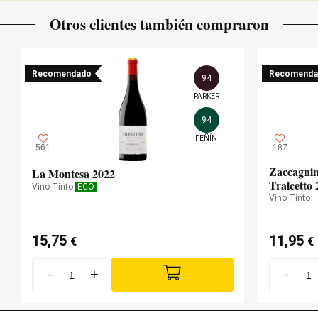
Otros clientes también compraron
Recomendado
Recomenda
94
PARKER
94
PEÑÍN
561
187
Zaccagnin
La Montesa 2022
Tralcetto 
Vino Tinto
ECO
Vino Tinto
15,75
11,95
€
€
-
+
-