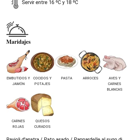
Servir entre 16 ºC y 18 ºC
Maridajes
EMBUTIDOS Y
COCIDOS Y
PASTA
ARROCES
AVES Y
JAMÓN
POTAJES
CARNES
BLANCAS
CARNES
QUESOS
ROJAS
CURADOS
Ravioli d'anatra / Pato asado / Pappardelle al sugo di