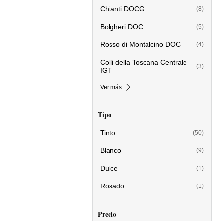
Chianti DOCG
(8)
Bolgheri DOC
(5)
Rosso di Montalcino DOC
(4)
Colli della Toscana Centrale
(3)
IGT
Ver más
Tipo
Tinto
(50)
Blanco
(9)
Dulce
(1)
Rosado
(1)
Precio