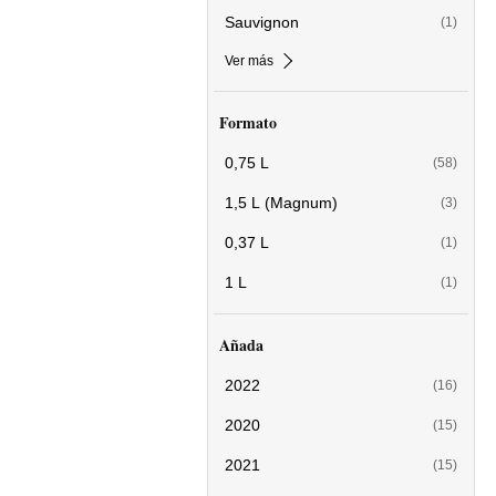
Sauvignon
(1)
Ver más
Formato
0,75 L
(58)
1,5 L (Magnum)
(3)
0,37 L
(1)
1 L
(1)
Añada
2022
(16)
2020
(15)
2021
(15)