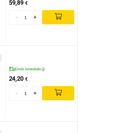
59,89
€
-
+
Envío inmediato
i
24,20
€
-
+