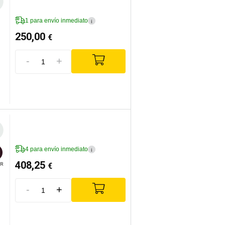
1 para envío inmediato
i
250,00
€
-
+
4 para envío inmediato
i
408,25
€
R
-
+