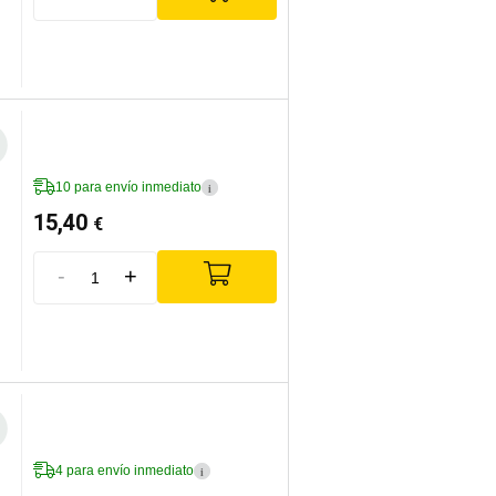
10 para envío inmediato
i
15,40
€
-
+
4 para envío inmediato
i