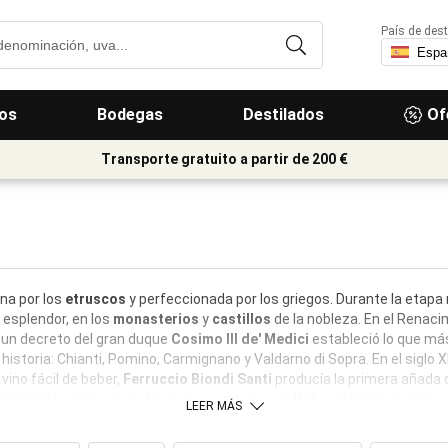
País de dest
os
Bodegas
Destilados
Of
Transporte gratuito a partir de 200 €
ana por los
etruscos
y perfeccionada por los griegos. Durante la etapa
 esplendor, en los
monasterios
y
castillos
de la nobleza. En el Renaci
, un decreto del gran duque
Cosimo III de' Medici
estableció lo que má
istoria: Chianti, Pomino, Carmignano y Valdarno di Sopra. En el siglo X
ino fácil de beber,
Ferruccio Biondi Santi
producía la primera añada d
onsiderada como una de las más avanzadas de Italia y destina enormes
LEER MÁS
 hectáreas dedicadas al cultivo de la vid, la Toscana produce 2,8 millo
exportaciones de vino italiano.