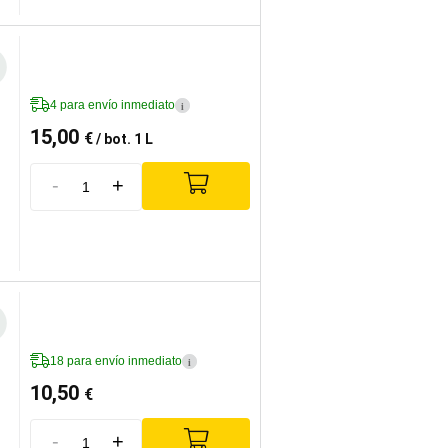
4 para envío inmediato
i
15,00
€
/ bot. 1 L
-
+
18 para envío inmediato
i
10,50
€
-
+