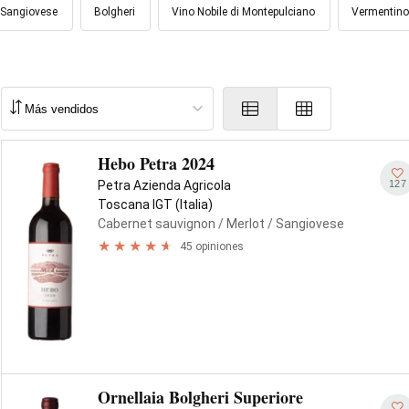
Sangiovese
Bolgheri
Vino Nobile di Montepulciano
Vermentino
Hebo Petra 2024
127
Petra Azienda Agricola
Toscana IGT (Italia)
Cabernet sauvignon
/ Merlot
/ Sangiovese
45 opiniones
Ornellaia Bolgheri Superiore