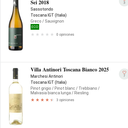
Sei 2018
3
Sassotondo
Toscana IGT (Italia)
Greco
/ Sauvignon
ECO
0 opiniones
Villa Antinori Toscana Bianco 2025
7
Marchesi Antinori
Toscana IGT (Italia)
Pinot grigio
/ Pinot blanc
/ Trebbiano
/
Malvasia bianca lunga
/ Riesling
3 opiniones