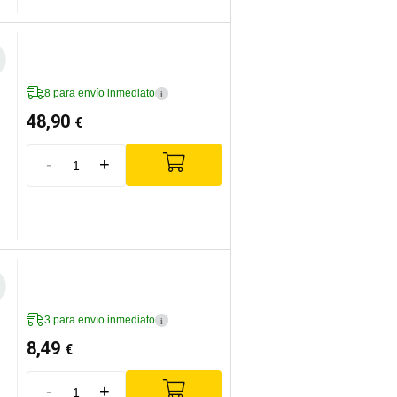
8 para envío inmediato
i
48,90
€
-
+
3 para envío inmediato
i
8,49
€
-
+