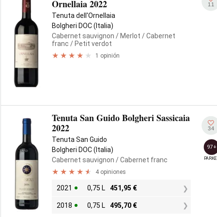
Ornellaia 2022
11
Tenuta dell'Ornellaia
Bolgheri DOC (Italia)
Cabernet sauvignon
/ Merlot
/ Cabernet
franc
/ Petit verdot
1 opinión
Tenuta San Guido Bolgheri Sassicaia
2022
34
Tenuta San Guido
97+
Bolgheri DOC (Italia)
PARKE
Cabernet sauvignon
/ Cabernet franc
4 opiniones
2021
0,75 L
451,95
€
2018
0,75 L
495,70
€