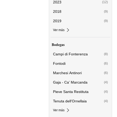
2023
(12)
2018
(9)
2019
(9)
Ver más
Bodegas
Campi di Fonterenza
(8)
Fontodi
(6)
Marchesi Antinori
(6)
Gaja - Ca' Marcanda
(4)
Pieve Santa Restituta
(4)
Tenuta dell'Ornellaia
(4)
Ver más