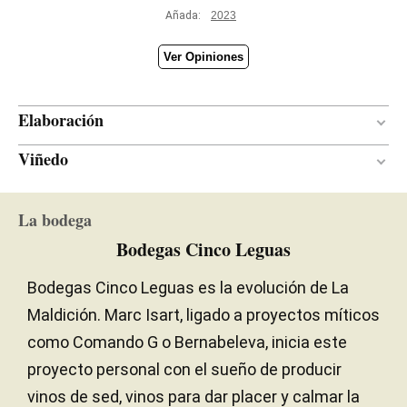
Añada:
2023
Ver Opiniones
Elaboración
Viñedo
Acero inoxidable / Madera
MATERIAL DE
VINIFICACIÓN
Entre 70 y 80 años
EDAD DE LA VIÑA
8 meses
PERÍODO DE CRIANZA
La bodega
Arcillo-calcáreo
SUELO
Bodegas Cinco Leguas
Roble francés
TIPO DE MADERA
Continental
CLIMA
Bodegas Cinco Leguas es la evolución de La
Rendimientos bajos
RENDIMIENTOS
Maldición. Marc Isart, ligado a proyectos míticos
como Comando G o Bernabeleva, inicia este
2,00 hectáreas
SUPERFICIE
proyecto personal con el sueño de producir
vinos de sed, vinos para dar placer y calmar la