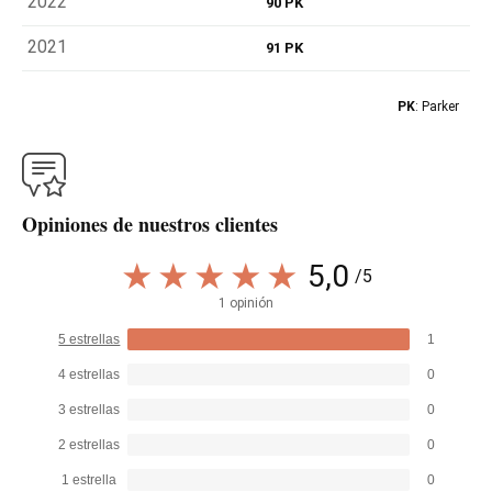
2022
90 PK
2021
91 PK
PK
: Parker
Opiniones de nuestros clientes
5,0
/5
1 opinión
5 estrellas
1
4 estrellas
0
3 estrellas
0
2 estrellas
0
1 estrella
0