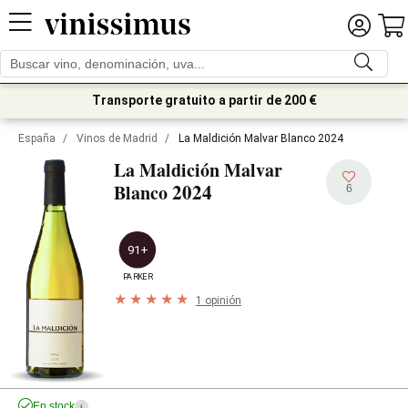
Transporte gratuito a partir de 200 €
España
/
Vinos de Madrid
/
La Maldición Malvar Blanco 2024
La Maldición Malvar
2024
Blanco
6
91+
PARKER
1 opinión
En stock
i