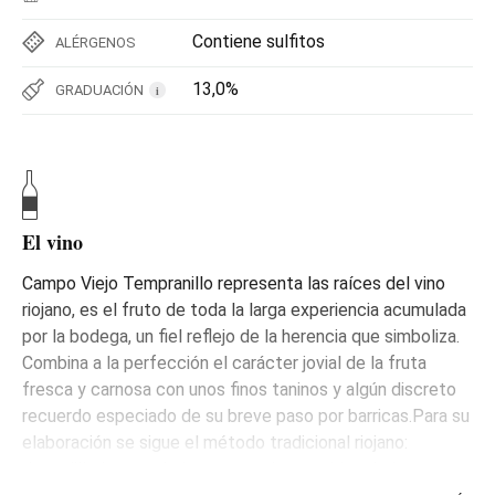
Contiene sulfitos
ALÉRGENOS
13,0%
GRADUACIÓN
i
El vino
Campo Viejo Tempranillo representa las raíces del vino
riojano, es el fruto de toda la larga experiencia acumulada
por la bodega, un fiel reflejo de la herencia que simboliza.
Combina a la perfección el carácter jovial de la fruta
fresca y carnosa con unos finos taninos y algún discreto
recuerdo especiado de su breve paso por barricas.Para su
elaboración se sigue el método tradicional riojano:
despalillado, estrujado y prensado, seguidos de la