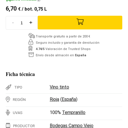
6,70
€
/ bot. 0,75 L
-
+
Transporte gratuito a partir de 200 €
Seguro incluido y garantía de devolución
4.74/5
Valoración de Trusted Shops
Envío desde almacén en
España
Ficha técnica
Vino tinto
TIPO
Rioja
(
España
)
REGIÓN
100%
Tempranillo
UVAS
Bodegas Campo Viejo
PRODUCTOR