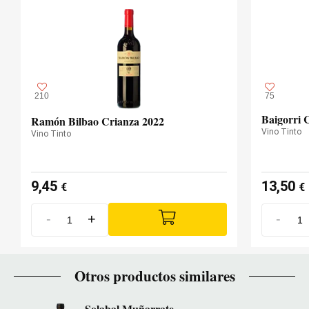
210
75
Baigorri 
Ramón Bilbao Crianza 2022
Vino Tinto
Vino Tinto
9,45
13,50
€
€
-
+
-
Otros productos similares
Solabal Muñarrate