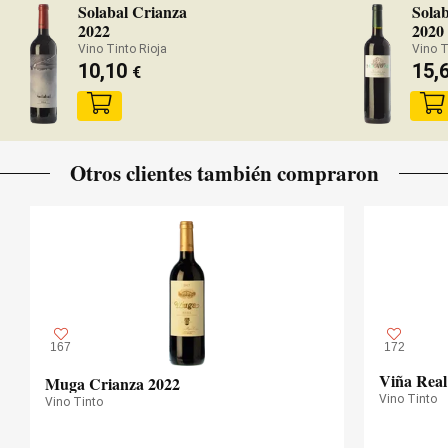
Solabal Crianza
Sola
2022
2020
Vino Tinto Rioja
Vino T
10,10
15,
€
Otros clientes también compraron
167
172
Viña Real
Muga Crianza 2022
Vino Tinto
Vino Tinto