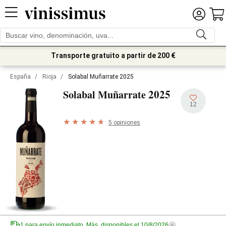
Transporte gratuito a partir de 200 €
España
/
Rioja
/
Solabal Muñarrate 2025
2025
Solabal Muñarrate
12
5 opiniones
1 para envío inmediato. Más, disponibles el 10/8/2026
i