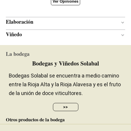
Ver Opiniones
Elaboración
Viñedo
Acero inoxidable
MATERIAL DE
VINIFICACIÓN
15 años
EDAD DE LA VIÑA
La bodega
Arcillo-calcáreo
SUELO
Bodegas y Viñedos Solabal
Bodegas Solabal se encuentra a medio camino
entre la Rioja Alta y la Rioja Alavesa y es el fruto
de la unión de doce viticultores.
>>
Otros productos de la bodega