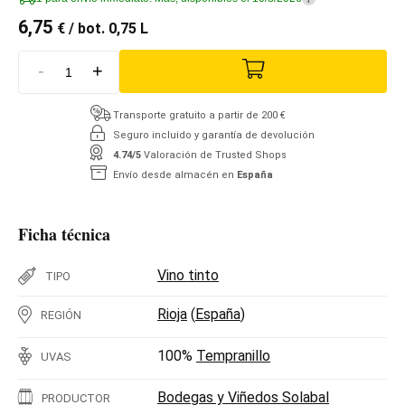
6,75
€
/ bot. 0,75 L
-
+
Transporte gratuito a partir de 200 €
Seguro incluido y garantía de devolución
4.74/5
Valoración de Trusted Shops
Envío desde almacén en
España
Ficha técnica
Vino tinto
TIPO
Rioja
(
España
)
REGIÓN
100%
Tempranillo
UVAS
Bodegas y Viñedos Solabal
PRODUCTOR