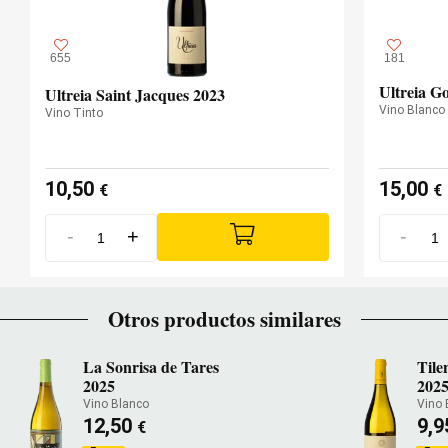
655
181
Ultreia G
Ultreia Saint Jacques 2023
Vino Blanco
Vino Tinto
10,50
15,00
€
€
-
+
-
Otros productos similares
La Sonrisa de Tares
Tile
2025
202
Vino Blanco
Vino 
12,50
9,
€