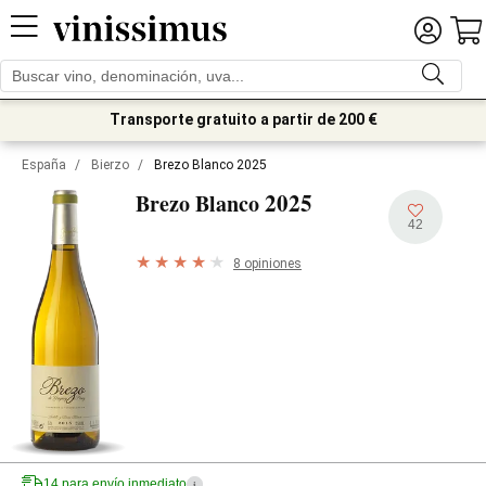
Transporte gratuito a partir de 200 €
España
/
Bierzo
/
Brezo Blanco 2025
2025
Brezo Blanco
42
8 opiniones
14 para envío inmediato
i