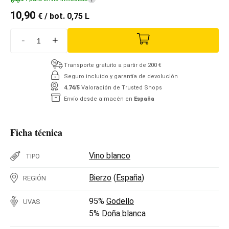
10,90
€
/ bot. 0,75 L
-
+
Transporte gratuito a partir de 200 €
Seguro incluido y garantía de devolución
4.74/5
Valoración de Trusted Shops
Envío desde almacén en
España
Ficha técnica
Vino blanco
TIPO
Bierzo
(
España
)
REGIÓN
95%
Godello
UVAS
5%
Doña blanca