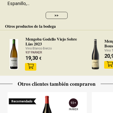
Espanillo,...
>>
Otros productos de la bodega
Mengoba Godello Viejo Sobre
Meng
Lías 2023
Bous
Vino Blanco Bierzo
Vino 
93? PARKER
20,
19,30
€
Otros clientes también compraron
Recomendado
93+
PARKER