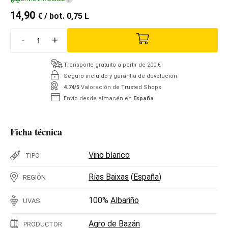
14,90
€
/ bot. 0,75 L
-
+
Transporte gratuito a partir de 200 €
Seguro incluido y garantía de devolución
4.74/5
Valoración de Trusted Shops
Envío desde almacén en
España
Ficha técnica
Vino blanco
TIPO
Rías Baixas
(
España
)
REGIÓN
100%
Albariño
UVAS
Agro de Bazán
PRODUCTOR