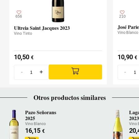
656
210
José Pari
Ultreia Saint Jacques 2023
Vino Blanco
Vino Tinto
10,50
10,90
€
€
-
+
-
Otros productos similares
Pazo Señorans
Laga
2025
202
Vino Blanco
Vino 
16,15
20
€