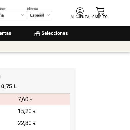
ino:
Idioma
MI CUENTA
CARRITO
ertas
Selecciones
 0,75 L
7,60
€
15,20
€
22,80
€