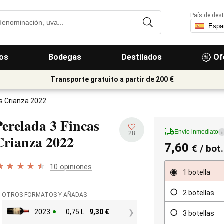
País de dest
os
Bodegas
Destilados
Of
Transporte gratuito a partir de 200 €
s Crianza 2022
Perelada 3 Fincas
Envío inmediato
i
28
Crianza
2022
7,60
€
/ bot.
10 opiniones
1 botella
2 botellas
OTROS FORMATOS Y AÑADAS
2023
0,75 L
9,30
€
3 botellas