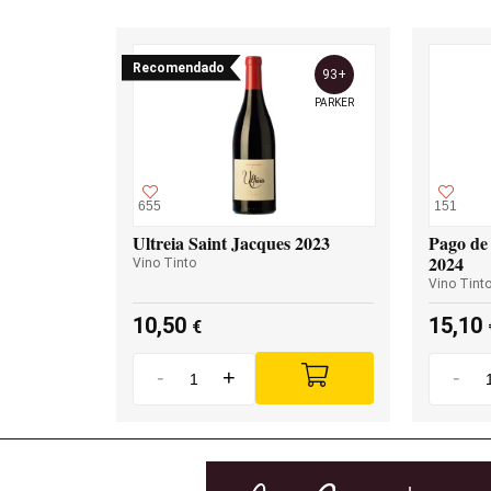
Recomendado
93+
PARKER
655
151
Ultreia Saint Jacques 2023
Pago de 
2024
Vino Tinto
Vino Tint
10,50
15,10
€
-
+
-