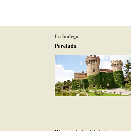
La bodega
Perelada