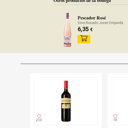
Otros productos de la bodega
Pescador Rosé
Vino Rosado Joven Empordà
6,35
€
210
78