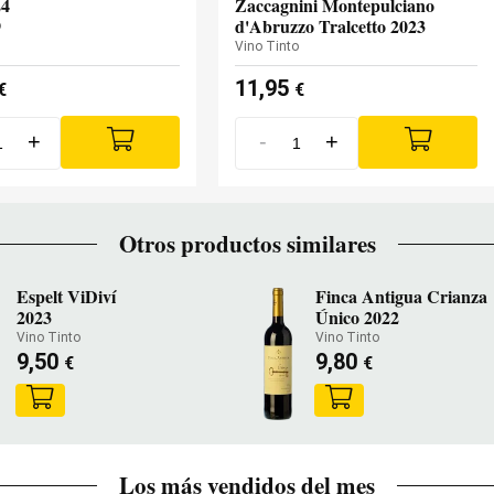
24
Zaccagnini Montepulciano
d'Abruzzo Tralcetto 2023
o
Vino Tinto
11,95
€
€
+
-
+
Otros productos similares
Espelt ViDiví
Finca Antigua Crianza
2023
Único 2022
Vino Tinto
Vino Tinto
9,50
9,80
€
€
Los más vendidos del mes