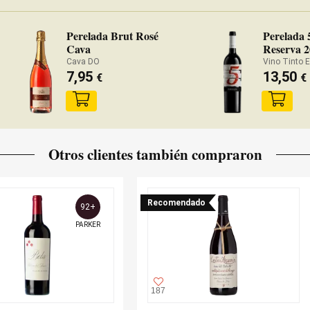
Perelada Brut Rosé
Perelada 
Cava
Reserva 2
Cava DO
Vino Tinto 
7,95
13,50
€
€
Otros clientes también compraron
Recomendado
92+
PARKER
187