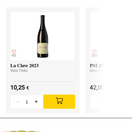
43
282
La Clave 2023
PSI 2023
Vino Tinto
Vino Tinto
10,25
42,00
€
€
-
+
-
+