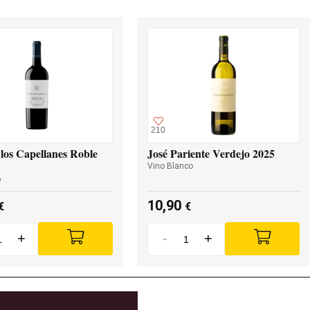
210
los Capellanes Roble
José Pariente Verdejo 2025
Vino Blanco
o
10,90
€
€
+
-
+