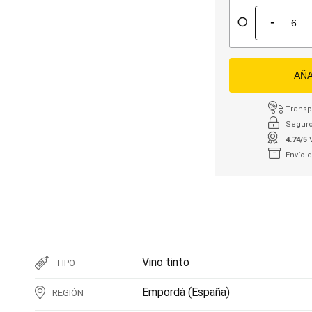
-
AÑA
Transpo
Seguro
4.74/5
Envío 
Vino tinto
TIPO
Empordà
(
España
)
REGIÓN