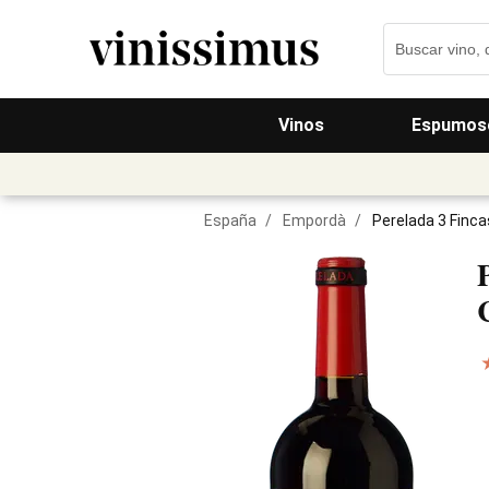
Vinos
Espumos
España
/
Empordà
/
Perelada 3 Finca