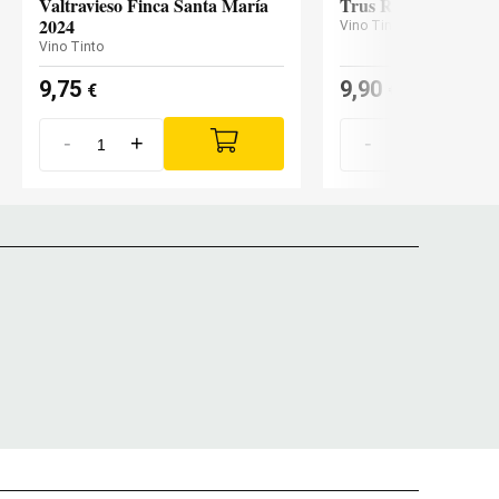
Valtravieso Finca Santa María
Trus Roble 2024
2024
Vino Tinto
Vino Tinto
9,75
9,90
€
€
-
+
-
+