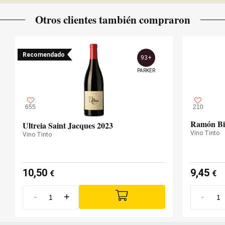
Otros clientes también compraron
Recomendado
93+
PARKER
655
210
Ramón Bi
Ultreia Saint Jacques 2023
Vino Tinto
Vino Tinto
10,50
9,45
€
€
-
+
-