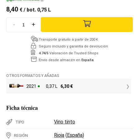
8,40
€
/ bot. 0,75 L
-
+
Transporte gratuito a partir de 200 €
Seguro incluido y garantía de devolución
4.74/5
Valoración de Trusted Shops
Envío desde almacén en
España
OTROS FORMATOS Y AÑADAS
2021
0,37 L
6,30
€
Ficha técnica
Vino tinto
TIPO
Rioja
(
España
)
REGIÓN