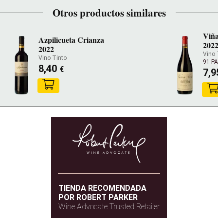
Otros productos similares
Viña
Azpilicueta Crianza
202
2022
Vino 
Vino Tinto
91 P
8,40
€
7,
TIENDA RECOMENDADA
POR ROBERT PARKER
Wine Advocate Trusted Retailer