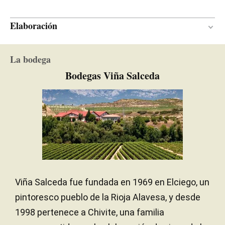
Elaboración
Madera
MATERIAL DE
La bodega
VINIFICACIÓN
Bodegas Viña Salceda
Entre 12 y 15 meses
PERÍODO DE CRIANZA
Roble americano
TIPO DE MADERA
Viña Salceda fue fundada en 1969 en Elciego, un
pintoresco pueblo de la Rioja Alavesa, y desde
1998 pertenece a Chivite, una familia