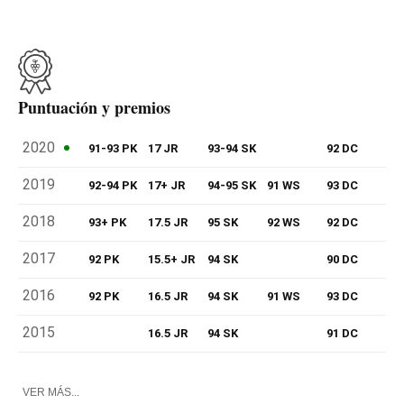
Puntuación y premios
2020
91-93 PK
17 JR
93-94 SK
92 DC
2019
92-94 PK
17+ JR
94-95 SK
91 WS
93 DC
2018
93+ PK
17.5 JR
95 SK
92 WS
92 DC
2017
92 PK
15.5+ JR
94 SK
90 DC
2016
92 PK
16.5 JR
94 SK
91 WS
93 DC
2015
16.5 JR
94 SK
91 DC
VER MÁS...