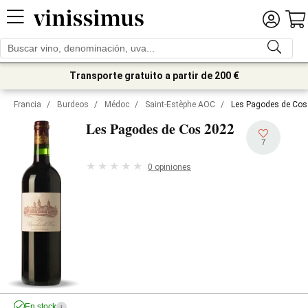
Transporte gratuito a partir de 200 €
Francia
/
Burdeos
/
Médoc
/
Saint-Estèphe AOC
/
Les Pagodes de Cos
2022
Les Pagodes de Cos
7
0 opiniones
En stock
i