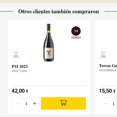
Otros clientes también compraron
94
PARKER
282
199
Terras Ga
PSI 2023
Vino Blanco
Vino Tinto
42,00
15,50
€
€
-
+
-