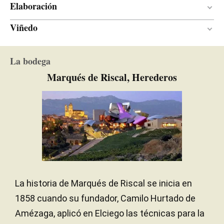
Elaboración
Viñedo
Madera
MATERIAL DE
VINIFICACIÓN
Arcillo-calcáreo
SUELO
18 meses
PERÍODO DE CRIANZA
La bodega
Marqués de Riscal, Herederos
Roble francés
TIPO DE MADERA
La historia de Marqués de Riscal se inicia en
1858 cuando su fundador, Camilo Hurtado de
Amézaga, aplicó en Elciego las técnicas para la