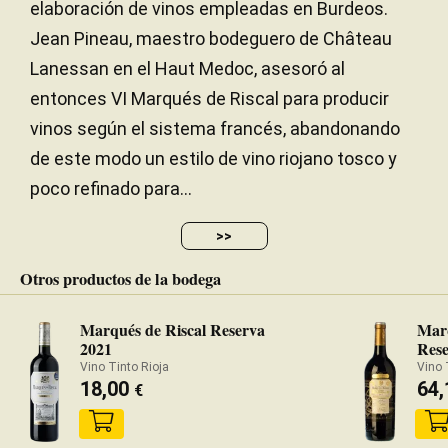
elaboración de vinos empleadas en Burdeos.
Jean Pineau, maestro bodeguero de Château
Lanessan en el Haut Medoc, asesoró al
entonces VI Marqués de Riscal para producir
vinos según el sistema francés, abandonando
de este modo un estilo de vino riojano tosco y
poco refinado para...
>>
Otros productos de la bodega
Marqués de Riscal Reserva
Marq
2021
Rese
Vino Tinto Rioja
Vino 
18,00
64
€