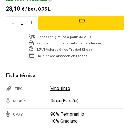
28,10
€
/ bot. 0,75 L
-
+
Transporte gratuito a partir de 200 €
Seguro incluido y garantía de devolución
4.74/5
Valoración de Trusted Shops
Envío desde almacén en
España
Ficha técnica
Vino tinto
TIPO
Rioja
(
España
)
REGIÓN
90%
Tempranillo
UVAS
10%
Graciano