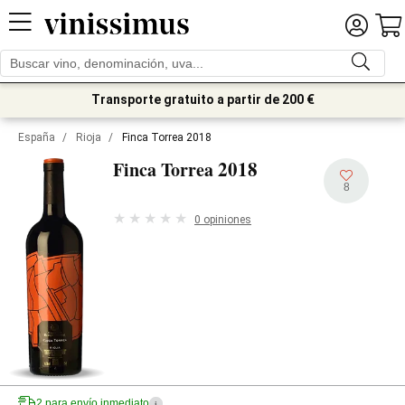
Transporte gratuito a partir de 200 €
España
/
Rioja
/
Finca Torrea 2018
2018
Finca Torrea
8
0 opiniones
2 para envío inmediato
i