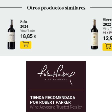
Otros productos similares
Sier
Sela
2022
2024
Vino T
Vino Tinto
91+ P
18,85
€
12,
TIENDA RECOMENDADA
POR ROBERT PARKER
Wine Advocate Trusted Retailer