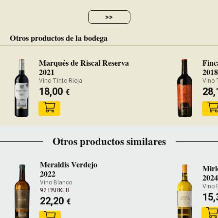
>>
Otros productos de la bodega
Marqués de Riscal Reserva
Finc
2021
201
Vino Tinto Rioja
Vino 
18,00
28
€
Otros productos similares
Meraldis Verdejo
Mirl
2022
2024
Vino Blanco
Vino 
92 PARKER
15,
22,20
€