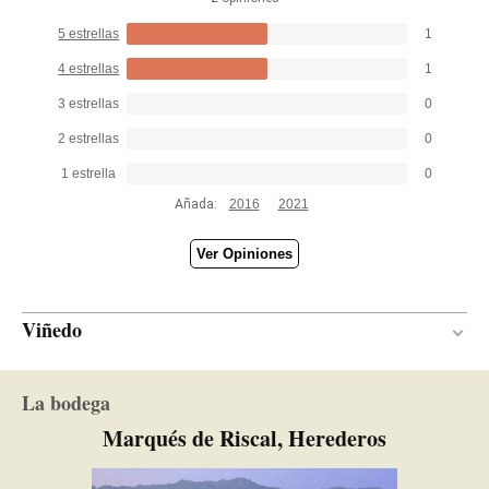
5 estrellas
1
4 estrellas
1
3 estrellas
0
2 estrellas
0
1 estrella
0
Añada:
2016
2021
Ver Opiniones
Viñedo
40 años
EDAD DE LA VIÑA
La bodega
Pedregoso
SUELO
Marqués de Riscal, Herederos
Continental con influencia atlántica
CLIMA