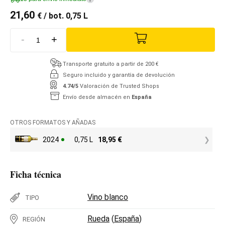
21,60
€
/ bot. 0,75 L
-
+
Transporte gratuito a partir de 200 €
Seguro incluido y garantía de devolución
4.74/5
Valoración de Trusted Shops
Envío desde almacén en
España
OTROS FORMATOS Y AÑADAS
2024
0,75 L
18,95
€
Ficha técnica
Vino blanco
TIPO
Rueda
(
España
)
REGIÓN