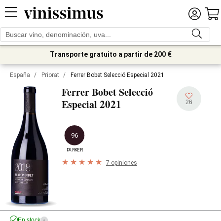
Transporte gratuito a partir de 200 €
España
/
Priorat
/
Ferrer Bobet Selecció Especial 2021
Ferrer Bobet Selecció
2021
Especial
26
96
PARKER
7 opiniones
En stock
i