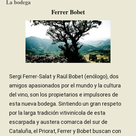
La bodega
Roble francés
TIPO DE MADERA
Mediterráneo
CLIMA
Ferrer Bobet
Embotellado sin filtrar ni clarificar
CLARIFICACIÓN Y
FILTRACIÓN
Sergi Ferrer-Salat y Raül Bobet (enólogo), dos
amigos apasionados por el mundo y la cultura
del vino, son los propietarios e impulsores de
esta nueva bodega. Sintiendo un gran respeto
por la larga tradición vitivinícola de esta
escarpada y austera comarca del sur de
Cataluña, el Priorat, Ferrer y Bobet buscan con