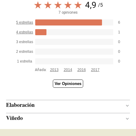
4,9
/5
7 opiniones
5 estrellas
6
4 estrellas
1
3 estrellas
0
2 estrellas
0
1 estrella
0
Añada:
2013
2014
2016
2017
Ver Opiniones
Elaboración
Viñedo
18 meses
PERÍODO DE CRIANZA
Nuevas
EDAD DE LAS BARRICAS
Llicorella
SUELO