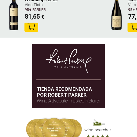
Vino Tinto
Vino 
95+ PARKER
95+ 
81,65
77
€
TIENDA RECOMENDADA
POR ROBERT PARKER
Wine Advocate Trusted Retailer