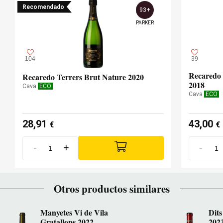
Recomendado
93+
PARKER
104
39
Recaredo 
Recaredo Terrers Brut Nature 2020
2018
Cava
ECO
Cava
ECO
28,91
43,00
€
€
-
+
-
Otros productos similares
Manyetes Vi de Vila
Dits
Gratallops 2022
202