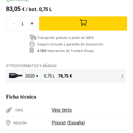
83,05
€
/ bot. 0,75 L
-
+
Transporte gratuito a partir de 200 €
Seguro incluido y garantía de devolución
4.74/5
Valoración de Trusted Shops
OTROS FORMATOS Y AÑADAS
2020
0,75 L
78,75
€
Ficha técnica
Vino tinto
TIPO
Priorat
(
España
)
REGIÓN