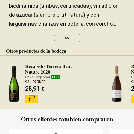
biodinámica (ambas, certificadas), sin adición
de azúcar (siempre brut nature) y con
larguísimas crianzas en botella, con corcho...
>>
Otros productos de la bodega
Recaredo Terrers Brut
R
Nature 2020
N
Cava Corpinnat
ECO
C
93+ PARKER
9
28,91
€
Otros clientes también compraron