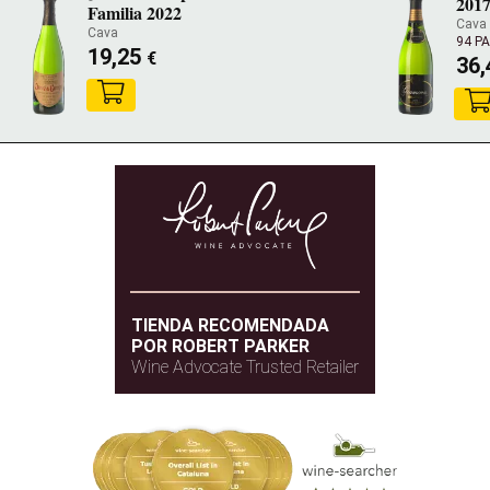
201
Familia 2022
Cava
Cava
94 P
19,25
€
36
TIENDA RECOMENDADA
POR ROBERT PARKER
Wine Advocate Trusted Retailer