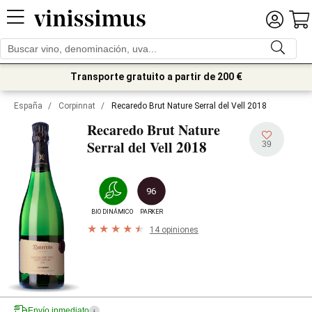
Transporte gratuito a partir de 200 €
España
/
Corpinnat
/
Recaredo Brut Nature Serral del Vell 2018
Recaredo Brut Nature
2018
Serral del Vell
39
96
BIODINÁMICO
PARKER
14 opiniones
Envío inmediato
i