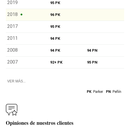
2019
95 PK
2018
96 PK
2017
95 PK
2011
94 PK
2008
94 PK
94 PN
2007
92+ PK
95 PN
VER MÁS...
PK
: Parker
PN
: Peñín
Opiniones de nuestros clientes