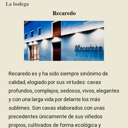
La bodega
Calcáreo
SUELO
Recaredo
Mediterráneo
CLIMA
Rendimientos muy bajos
RENDIMIENTOS
Recaredo es y ha sido siempre sinónimo de
calidad, elogiado por sus virtudes: cavas
profundos, complejos, sedosos, vivos, elegantes
y con una larga vida por delante los más
sublimes. Son cavas elaborados con uvas
precedentes únicamente de sus viñedos
propios, cultivados de forma ecológica y