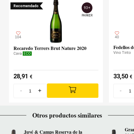
Recomendado
93+
PARKER
104
40
Fedellos 
Recaredo Terrers Brut Nature 2020
Vino Tinto
Cava
ECO
28,91
33,50
€
€
-
+
-
Otros productos similares
Gram
Juvé & Camps Reserva de la