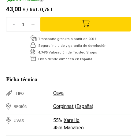
43,00
€
/ bot. 0,75 L
-
+
Transporte gratuito a partir de 200 €
Seguro incluido y garantía de devolución
4.74/5
Valoración de Trusted Shops
Envío desde almacén en
España
Ficha técnica
Cava
TIPO
Corpinnat
(
España
)
REGIÓN
55%
Xarel·lo
UVAS
45%
Macabeo