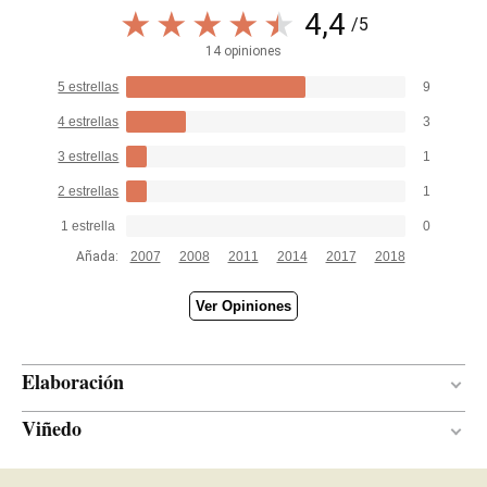
4,4
/5
14 opiniones
5 estrellas
9
4 estrellas
3
3 estrellas
1
2 estrellas
1
1 estrella
0
Añada:
2007
2008
2011
2014
2017
2018
Ver Opiniones
Elaboración
Viñedo
96 meses
PERÍODO DE CRIANZA
Finca Serral del Vell