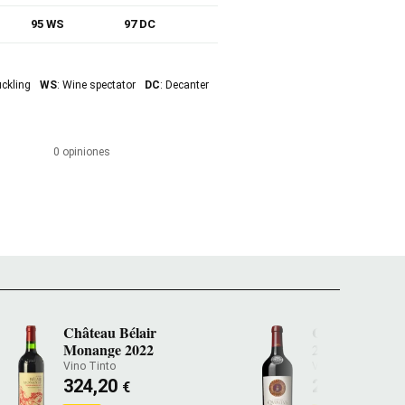
95 WS
97 DC
uckling
WS
: Wine spectator
DC
: Decanter
0 opiniones
Château Bélair
Château Quint
Monange 2022
2022
Vino Tinto
Vino Tinto
324,20
211,40
€
€