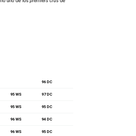
omo uno de los
premiers crus
de
96 DC
95 WS
97 DC
95 WS
95 DC
96 WS
94 DC
96 WS
95 DC