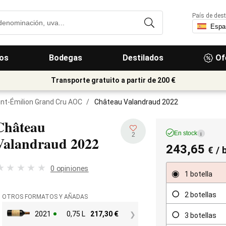
País de dest
os
Bodegas
Destilados
Of
Transporte gratuito a partir de 200 €
int-Émilion Grand Cru AOC
/
Château Valandraud 2022
Château
En stock
i
2
Valandraud
2022
243,65
€
/ 
0 opiniones
1 botella
2 botellas
OTROS FORMATOS Y AÑADAS
2021
0,75 L
217,30
€
3 botellas