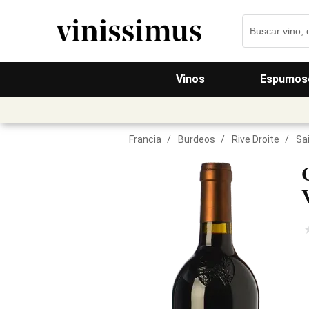
Vinos
Espumos
Francia
/
Burdeos
/
Rive Droite
/
Sa