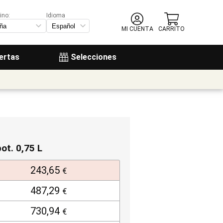
ino:
Idioma
MI CUENTA
CARRITO
ertas
Selecciones
bot. 0,75 L
243,65
€
487,29
€
730,94
€