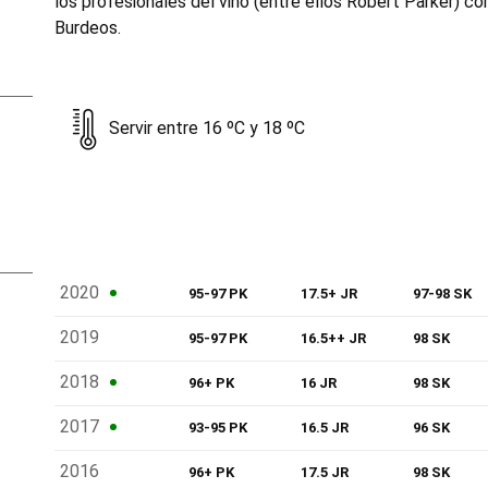
los profesionales del vino (entre ellos Robert Parker) c
Burdeos.
Servir entre 16 ºC y 18 ºC
2020
95-97 PK
17.5+ JR
97-98 SK
2019
95-97 PK
16.5++ JR
98 SK
2018
96+ PK
16 JR
98 SK
2017
93-95 PK
16.5 JR
96 SK
2016
96+ PK
17.5 JR
98 SK