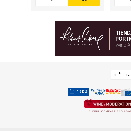
TIEN
POR R
Wine A
Tran
PSD2