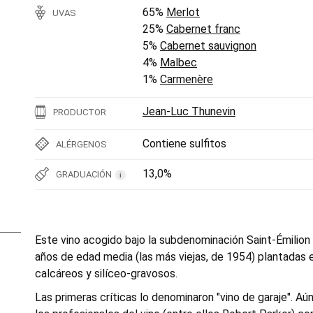
65%
Merlot
UVAS
25%
Cabernet franc
5%
Cabernet sauvignon
4%
Malbec
1%
Carmenère
Jean-Luc Thunevin
PRODUCTOR
Contiene sulfitos
ALÉRGENOS
13,0%
GRADUACIÓN
i
Este vino acogido bajo la subdenominación Saint-Émilion
años de edad media (las más viejas, de 1954) plantadas e
calcáreos y silíceo-gravosos.
Las primeras críticas lo denominaron "vino de garaje". Aún