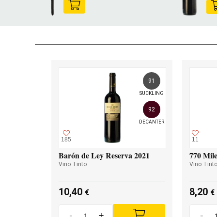
91
SUCKLING
92
DECANTER
185
11
Barón de Ley Reserva 2021
770 Mile
Vino Tinto
Vino Tint
10,40
8,20
€
€
-
+
-