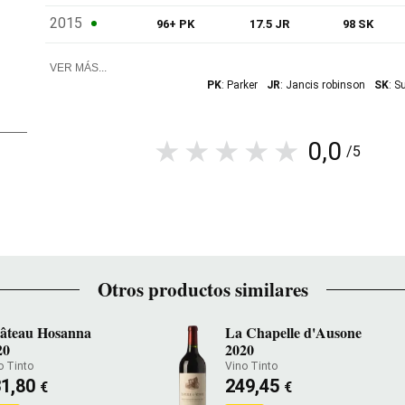
2015
96+ PK
17.5 JR
98 SK
VER MÁS...
PK
: Parker
JR
: Jancis robinson
SK
: S
0,0
/5
Otros productos similares
âteau Hosanna
La Chapelle d'Ausone
20
2020
o Tinto
Vino Tinto
31,80
249,45
€
€