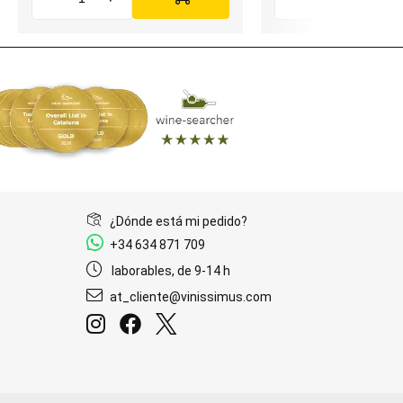
¿Dónde está mi pedido?
+34 634 871 709
laborables, de 9-14 h
at_cliente@vinissimus.com