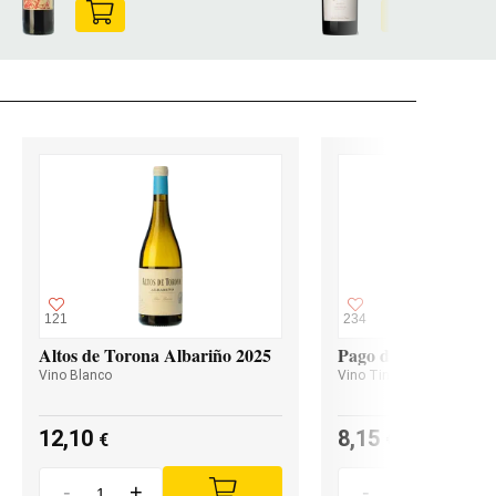
121
234
Altos de Torona Albariño 2025
Pago de Valdoneje M
Vino Blanco
Vino Tinto
12,10
8,15
€
€
-
+
-
+