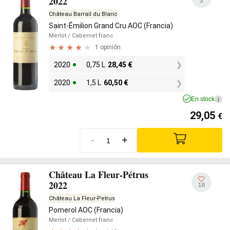
2022
3
Château Barrail du Blanc
Saint-Émilion Grand Cru AOC (Francia)
Merlot
/ Cabernet franc
1 opinión
2020
0,75 L
28,45
€
2020
1,5 L
60,50
€
En stock
i
29,05
€
-
+
Château La Fleur-Pétrus
2022
18
Château La Fleur-Petrus
Pomerol AOC (Francia)
Merlot
/ Cabernet franc