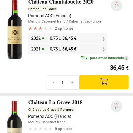
Château Chantalouette 2020
8
Château de Sales
Pomerol AOC (Francia)
Merlot
/ Cabernet franc
/ Cabernet sauvignon
2 opiniones
2022
0,75 L
36,45
€
2021
0,75 L
36,45
€
1 para envío inmediato
i
36,45
€
-
+
Château La Grave 2018
12
Château La Grave à Pomerol
Pomerol AOC (Francia)
Merlot
/ Cabernet franc
0 opiniones