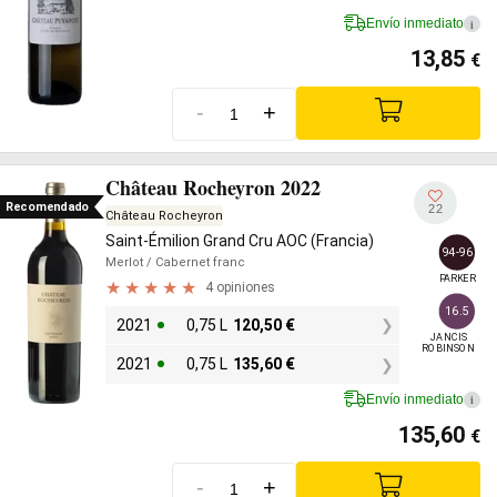
Envío inmediato
i
13,85
€
-
+
Château Rocheyron 2022
Recomendado
22
Château Rocheyron
Saint-Émilion Grand Cru AOC (Francia)
94-96
Merlot
/ Cabernet franc
PARKER
4 opiniones
16.5
2021
0,75 L
120,50
€
JANCIS

ROBINSON
2021
0,75 L
135,60
€
Envío inmediato
i
135,60
€
-
+