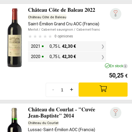
Château Côte de Baleau 2022
8
Château Côte de Baleau
Saint-Émilion Grand Cru AOC (Francia)
Merlot
/ Cabernet sauvignon
/ Cabernet franc
0 opiniones
2021
0,75 L
42,30
€
2020
0,75 L
42,30
€
En stock
i
50,25
€
-
+
Château du Courlat - "Cuvée
Jean-Baptiste" 2014
2
Château du Courlat
Lussac-Saint-Émilion AOC (Francia)