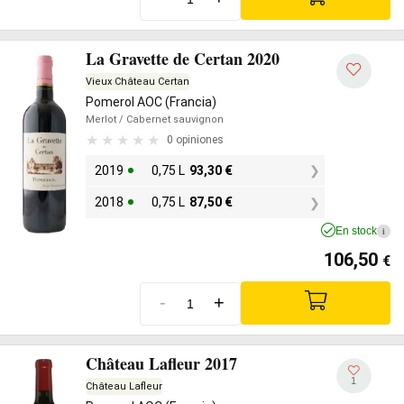
La Gravette de Certan 2020
Vieux Château Certan
Pomerol AOC (Francia)
Merlot
/ Cabernet sauvignon
0 opiniones
2019
0,75 L
93,30
€
2018
0,75 L
87,50
€
En stock
i
106,50
€
-
+
Château Lafleur 2017
1
Château Lafleur