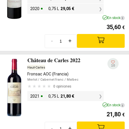
2020
0,75 L
29,05
€
En stock
i
35,60
€
-
+
Château de Carles 2022
10
Haut-Carles
Fronsac AOC (Francia)
Merlot
/ Cabernet franc
/ Malbec
0 opiniones
2021
0,75 L
21,80
€
En stock
i
21,80
€
-
+