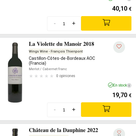
40,10
€
-
+
La Violette du Manoir 2018
Wings Wine - François Thienpont
Castillon-Côtes-de-Bordeaux AOC
(Francia)
Merlot
/ Cabernet franc
0 opiniones
En stock
i
19,70
€
-
+
Château de la Dauphine 2022
21