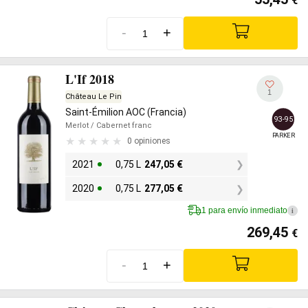
€
-
+
L'If 2018
1
Château Le Pin
Saint-Émilion AOC (Francia)
93-95
Merlot
/ Cabernet franc
PARKER
0 opiniones
2021
0,75 L
247,05
€
2020
0,75 L
277,05
€
1 para envío inmediato
i
269,45
€
-
+