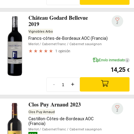
Château Godard Bellevue
2019
2
Vignobles Arbo
Francs-côtes-de-Bordeaux AOC (Francia)
Merlot
/ Cabernet franc
/ Cabernet sauvignon
1 opinión
Envío inmediato
i
14,25
€
-
+
Clos Puy Arnaud 2023
2
Clos Puy Arnaud
Castillon-Côtes-de-Bordeaux AOC
(Francia)
Merlot
/ Cabernet franc
/ Cabernet sauvignon