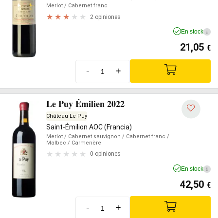
Merlot
/ Cabernet franc
2 opiniones
En stock
i
21,05
€
-
+
Le Puy Émilien 2022
Château Le Puy
Saint-Émilion AOC (Francia)
Merlot
/ Cabernet sauvignon
/ Cabernet franc
/
Malbec
/ Carmenère
0 opiniones
En stock
i
42,50
€
-
+