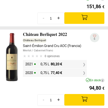
151,86
€
-
+
Château Berliquet 2022
6
Château Berliquet
Saint-Émilion Grand Cru AOC (Francia)
Merlot
/ Cabernet franc
0 opiniones
2021
0,75 L
80,20
€
2020
0,75 L
77,40
€
En stock
i
94,80
€
-
+