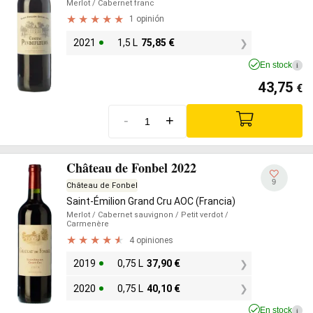
Merlot
/ Cabernet franc
1 opinión
2021
1,5 L
75,85
€
En stock
i
43,75
€
-
+
Château de Fonbel 2022
9
Château de Fonbel
Saint-Émilion Grand Cru AOC (Francia)
Merlot
/ Cabernet sauvignon
/ Petit verdot
/
Carmenère
4 opiniones
2019
0,75 L
37,90
€
2020
0,75 L
40,10
€
En stock
i