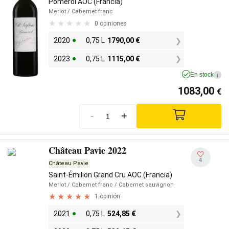
Pomerol AOC (Francia)
Merlot
/ Cabernet franc
0 opiniones
2020
0,75 L
1790,00
€
2023
0,75 L
1115,00
€
En stock
i
1083,00
€
-
+
Château Pavie 2022
4
Château Pavie
Saint-Émilion Grand Cru AOC (Francia)
Merlot
/ Cabernet franc
/ Cabernet sauvignon
1 opinión
2021
0,75 L
524,85
€