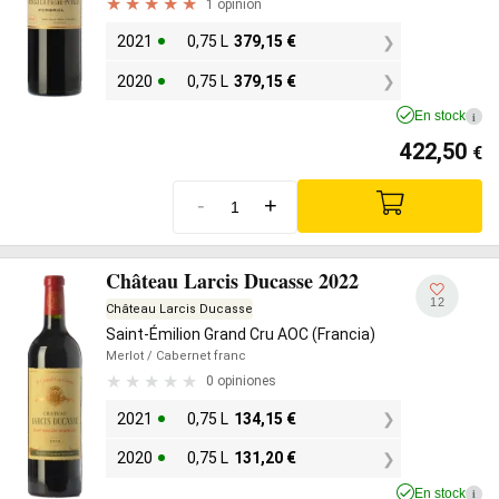
1 opinión
2021
0,75 L
379,15
€
2020
0,75 L
379,15
€
En stock
i
422,50
€
-
+
Château Larcis Ducasse 2022
12
Château Larcis Ducasse
Saint-Émilion Grand Cru AOC (Francia)
Merlot
/ Cabernet franc
0 opiniones
2021
0,75 L
134,15
€
2020
0,75 L
131,20
€
En stock
i