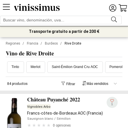
Transporte gratuito a partir de 200 €
Regiones
/
Francia
/
Burdeos
/
Rive Droite
Vino de Rive Droite
Tinto
Merlot
Saint-Émilion Grand Cru AOC
Pomerol A
84 productos
Filtrar
Château Puyanché 2022
1
Vignobles Arbo
Francs-côtes-de-Bordeaux AOC (Francia)
Sauvignon blanc
/ Sémillon
0 opiniones