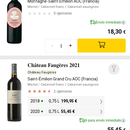
Montagne-Saint-Émilion AOC (Francia)
Merlot
/ Cabernet franc
/ Cabernet sauvignon
0 opiniones
Envío inmediato
i
18,30
€
-
+
Château Faugères 2021
3
Château Faugères
Saint-Émilion Grand Cru AOC (Francia)
Merlot
/ Cabernet franc
/ Cabernet sauvignon
2 opiniones
2018
0,75 L
199,95
€
2020
0,75 L
55,45
€
9 para envío inmediato
i
55,45