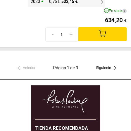
2020
0,75 L
532,15
€
En stock
i
634,20
€
-
+
Página 1 de 3
Anterior
Siguiente
TIENDA RECOMENDADA