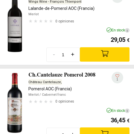
Wings Wine - François Thienpont
Lalande-de-Pomerol AOC (Francia)
Merlot
0 opiniones
En stock
i
29,05
€
-
+
Ch.Cantelauze Pomerol 2008
1
Château Cantelauze,
Pomerol AOC (Francia)
Merlot
/ Cabernet franc
0 opiniones
En stock
i
36,45
€