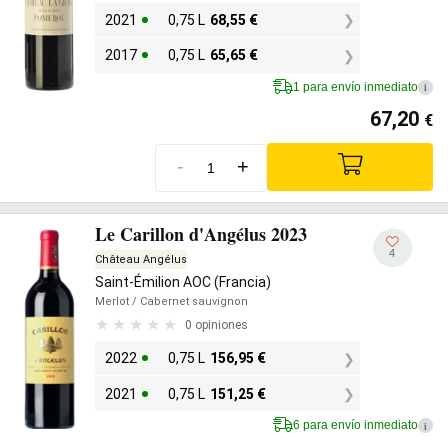
2021
0,75 L
68,55
€
2017
0,75 L
65,65
€
1 para envío inmediato
i
67,20
€
-
+
Le Carillon d'Angélus 2023
4
Château Angélus
Saint-Émilion AOC (Francia)
Merlot
/ Cabernet sauvignon
0 opiniones
2022
0,75 L
156,95
€
2021
0,75 L
151,25
€
6 para envío inmediato
i