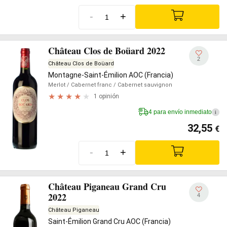
-
+
Château Clos de Boüard 2022
2
Château Clos de Boüard
Montagne-Saint-Émilion AOC (Francia)
Merlot
/ Cabernet franc
/ Cabernet sauvignon
1 opinión
4 para envío inmediato
i
32,55
€
-
+
Château Piganeau Grand Cru
2022
4
Château Piganeau
Saint-Émilion Grand Cru AOC (Francia)