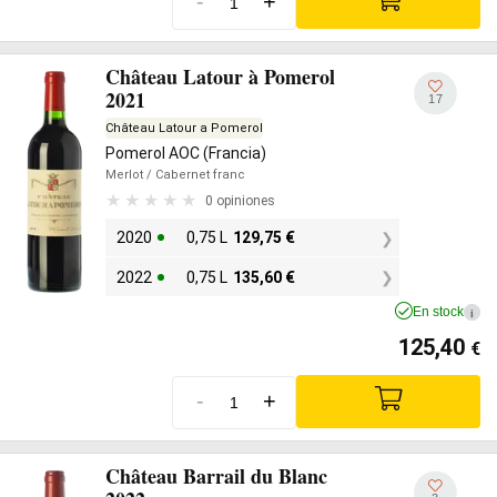
-
+
Château Latour à Pomerol
2021
17
Château Latour a Pomerol
Pomerol AOC (Francia)
Merlot
/ Cabernet franc
0 opiniones
2020
0,75 L
129,75
€
2022
0,75 L
135,60
€
En stock
i
125,40
€
-
+
Château Barrail du Blanc