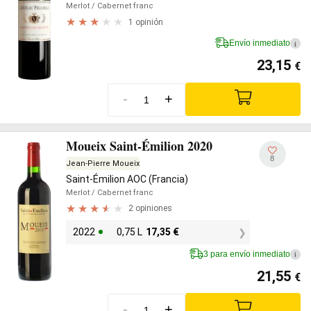
Merlot
/ Cabernet franc
1 opinión
Envío inmediato
i
23,15
€
-
+
Moueix Saint-Émilion 2020
8
Jean-Pierre Moueix
Saint-Émilion AOC (Francia)
Merlot
/ Cabernet franc
2 opiniones
2022
0,75 L
17,35
€
3 para envío inmediato
i
21,55
€
-
+