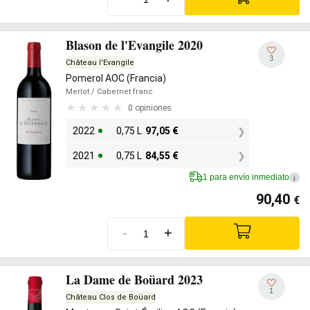
Blason de l'Evangile 2020
3
Château l'Evangile
Pomerol AOC (Francia)
Merlot
/ Cabernet franc
0 opiniones
2022
0,75 L
97,05
€
2021
0,75 L
84,55
€
1 para envío inmediato
i
90,40
€
-
+
La Dame de Boüard 2023
1
Château Clos de Boüard