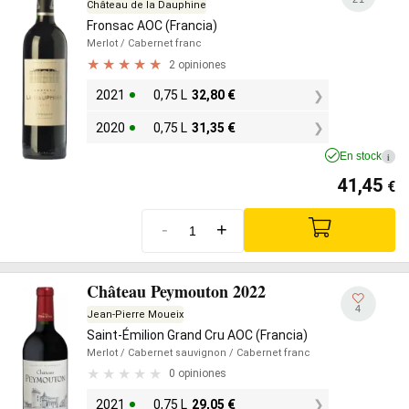
Château de la Dauphine
Fronsac AOC (Francia)
Merlot
/ Cabernet franc
2 opiniones
2021
0,75 L
32,80
€
2020
0,75 L
31,35
€
En stock
i
41,45
€
-
+
Château Peymouton 2022
4
Jean-Pierre Moueix
Saint-Émilion Grand Cru AOC (Francia)
Merlot
/ Cabernet sauvignon
/ Cabernet franc
0 opiniones
2021
0,75 L
29,05
€