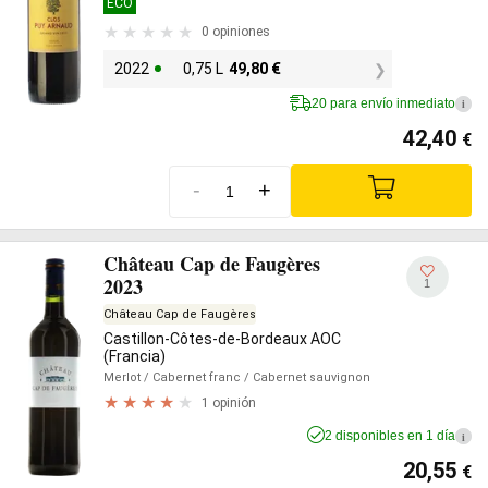
ECO
0 opiniones
2022
0,75 L
49,80
€
20 para envío inmediato
i
42,40
€
-
+
Château Cap de Faugères
2023
1
Château Cap de Faugères
Castillon-Côtes-de-Bordeaux AOC
(Francia)
Merlot
/ Cabernet franc
/ Cabernet sauvignon
1 opinión
2 disponibles en 1 día
i
20,55
€