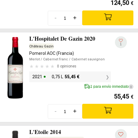
124,50
€
-
+
L'Hospitalet De Gazin 2020
1
Château Gazin
Pomerol AOC (Francia)
Merlot
/ Cabernet franc
/ Cabernet sauvignon
0 opiniones
2021
0,75 L
55,45
€
1 para envío inmediato
i
55,45
€
-
+
L'Etoile 2014