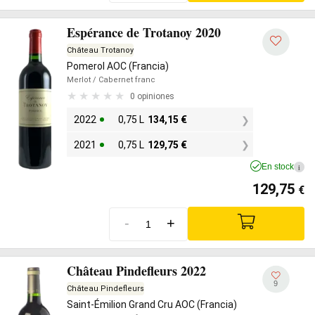
Espérance de Trotanoy 2020
Château Trotanoy
Pomerol AOC (Francia)
Merlot
/ Cabernet franc
0 opiniones
2022
0,75 L
134,15
€
2021
0,75 L
129,75
€
En stock
i
129,75
€
-
+
Château Pindefleurs 2022
9
Château Pindefleurs
Saint-Émilion Grand Cru AOC (Francia)