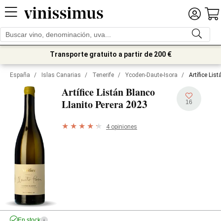
Transporte gratuito a partir de 200 €
España
/
Islas Canarias
/
Tenerife
/
Ycoden-Daute-Isora
/
Artífice Lis
Artífice Listán Blanco
2023
Llanito Perera
16
4 opiniones
En stock
i