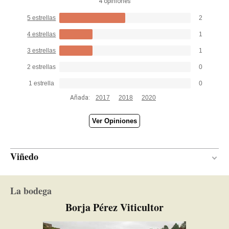
4 opiniones
5 estrellas
2
4 estrellas
1
3 estrellas
1
2 estrellas
0
1 estrella
0
Añada:
2017
2018
2020
Ver Opiniones
Viñedo
Volcánico
SUELO
La bodega
Atlántico
CLIMA
Borja Pérez Viticultor