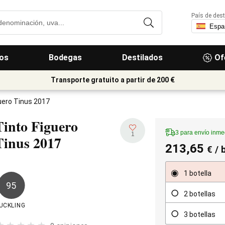
País de dest
os
Bodegas
Destilados
Of
Transporte gratuito a partir de 200 €
uero Tinus 2017
Tinto Figuero
3 para envío inme
1
Tinus
2017
213,65
€
/ 
1 botella
95
2 botellas
UCKLING
3 botellas