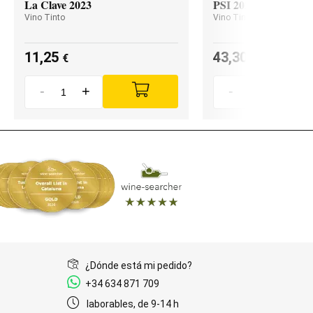
La Clave 2023
PSI 2023
Vino Tinto
Vino Tinto
11,25
43,30
€
€
-
+
-
+
¿Dónde está mi pedido?
+34 634 871 709
laborables, de 9-14 h