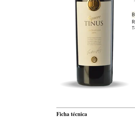
B
R
T
Ficha técnica