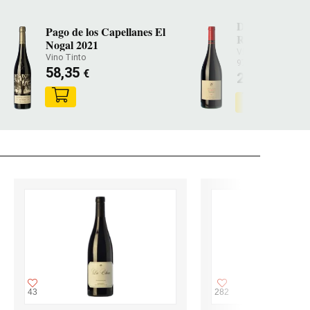
Dominio de At
Pago de los Capellanes El
Roza 2017
Nogal 2021
Vino Tinto
Vino Tinto
97 PARKER
58,35
€
234,70
€
43
282