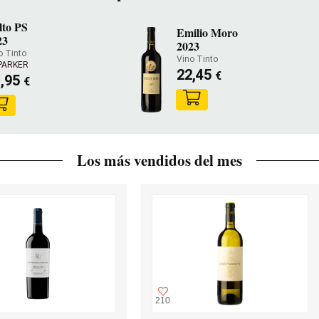
lto PS
Emilio Moro
23
2023
o Tinto
Vino Tinto
PARKER
22,45
€
1,95
€
Los más vendidos del mes
210