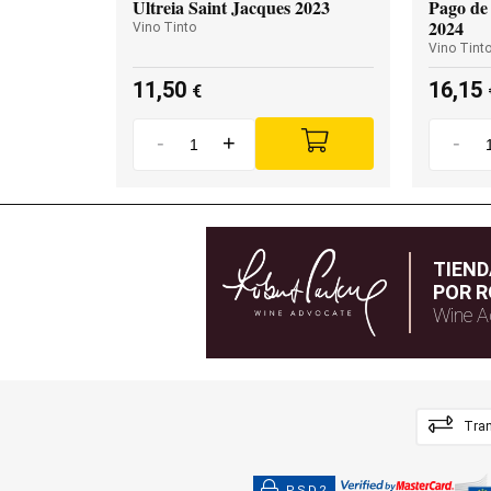
Ultreia Saint Jacques 2023
Pago de 
2024
Vino Tinto
Vino Tint
11,50
16,15
€
-
+
-
TIEN
POR R
Wine A
Tran
PSD2