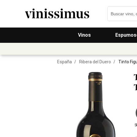
Vinos
Espumos
España
/
Ribera del Duero
/
Tinto Fig
S