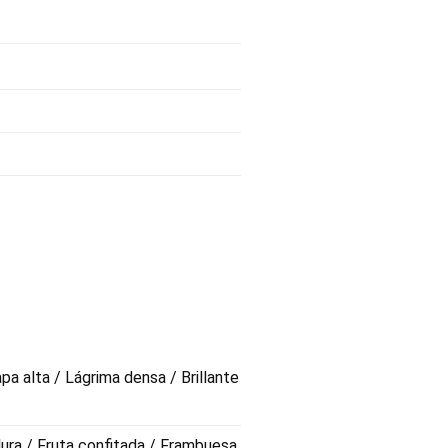
pa alta / Lágrima densa / Brillante
dura / Fruta confitada / Frambuesa