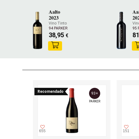
Aalto
Aa
2023
20
Vino Tinto
Vin
94 PARKER
95 
38,95
8
€
Recomendado
93+
PARKER
655
151