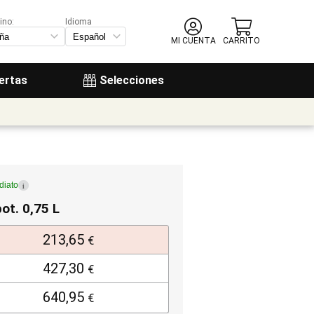
ino:
Idioma
MI CUENTA
CARRITO
ertas
Selecciones
diato
i
bot. 0,75 L
213,65
€
427,30
€
640,95
€