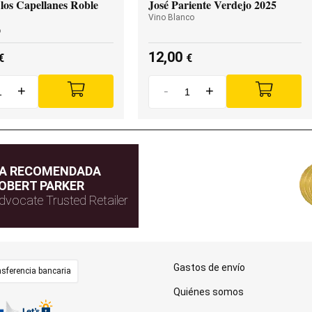
los Capellanes Roble
José Pariente Verdejo 2025
Vino Blanco
o
12,00
€
€
+
-
+
DA RECOMENDADA
OBERT PARKER
dvocate Trusted Retailer
Gastos de envío
sferencia bancaria
Quiénes somos