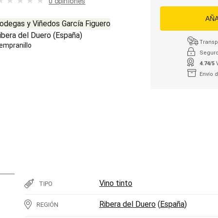
0 opiniones
AÑA
odegas y Viñedos García Figuero
ibera del Duero
(
España
)
Transpo
empranillo
Seguro
4.74/5
Envío 
Vino tinto
TIPO
Ribera del Duero
(
España
)
REGIÓN