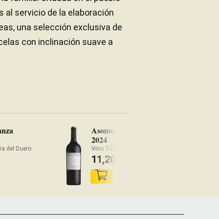
al servicio de la elaboración
as, una selección exclusiva de
celas con inclinación suave a
anza
Asomo Figuero
Fi
2024
20
ra del Duero
Vino Tinto Ribera del Duero
Vin
11,20
3
€