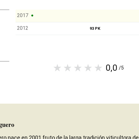
2017
2012
93 PK
0,0
/5
guero
 nace en 2001 fruto de la larga tradición viticultora de 