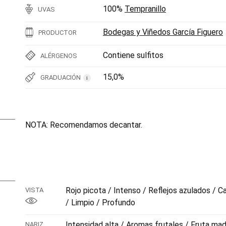
100%
Tempranillo
UVAS
Bodegas y Viñedos García Figuero
PRODUCTOR
Contiene sulfitos
ALÉRGENOS
15,0%
GRADUACIÓN
i
NOTA: Recomendamos decantar.
Rojo picota / Intenso / Reflejos azulados / Ca
VISTA
/ Limpio / Profundo
Intensidad alta / Aromas frutales / Fruta ma
NARIZ