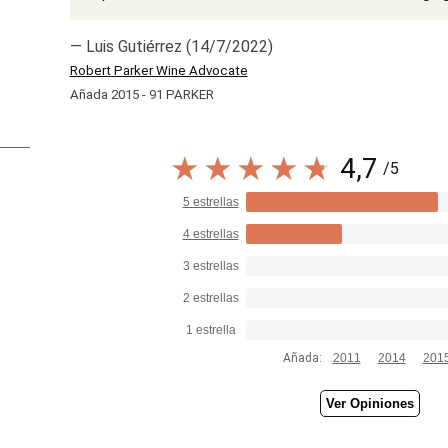
— Luis Gutiérrez (14/7/2022)
Robert Parker Wine Advocate
Añada 2015 - 91 PARKER
4,7
/5
5 estrellas
4 estrellas
3 estrellas
2 estrellas
1 estrella
Añada:
2011
2014
201
Ver Opiniones