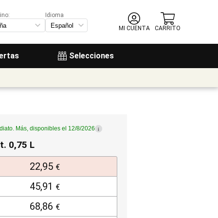
ino:
Idioma
MI CUENTA
CARRITO
ertas
Selecciones
diato. Más, disponibles el 12/8/2026
i
t. 0,75 L
22,95
€
45,91
€
68,86
€