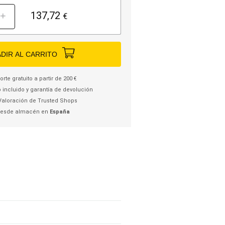
137,72
+
€
DIR AL CARRITO
rte gratuito a partir de 200 €
 incluido y garantía de devolución
Valoración de Trusted Shops
desde almacén en
España