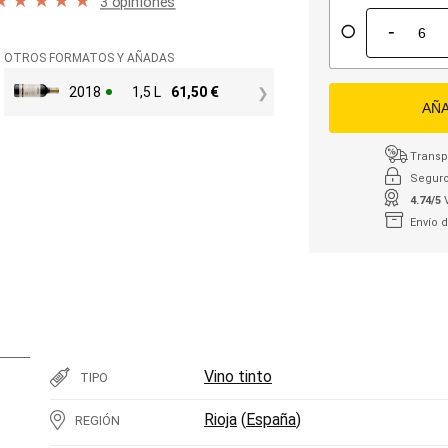
3 opiniones
-
OTROS FORMATOS Y AÑADAS
2018
1,5 L
61,50
€
AÑA
Transpo
Seguro
4.74/5
Envío 
Vino tinto
TIPO
Rioja
(
España
)
REGIÓN