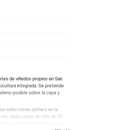
ntes de viñedos propios en San
ticultura integrada. Se pretende
ínimo posible sobre la cepa y
se seleccionan primero en la
 las viejas cepas de más de 30
stres durante 8 días con un leve