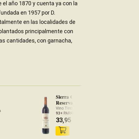
de el año 1870 y cuenta ya con la
fundada en 1957 por D.
almente en las localidades de
, plantados principalmente con
ñas cantidades, con garnacha,
Sierra Cantabria Gran
Reserva 2016
Vino Tinto Rioja
a
93+ PARKER
33,95
€