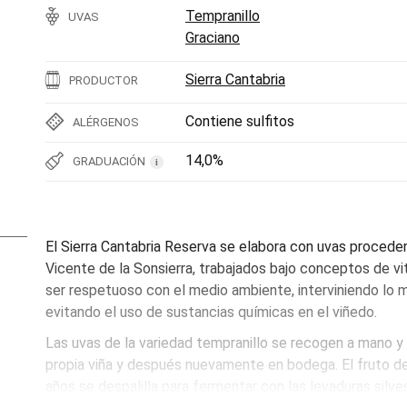
Tempranillo
UVAS
Graciano
Sierra Cantabria
PRODUCTOR
Contiene sulfitos
ALÉRGENOS
14,0%
GRADUACIÓN
i
El Sierra Cantabria Reserva se elabora con uvas procede
Vicente de la Sonsierra, trabajados bajo conceptos de vi
ser respetuoso con el medio ambiente, interviniendo lo m
evitando el uso de sustancias químicas en el viñedo.
Las uvas de la variedad tempranillo se recogen a mano y 
propia viña y después nuevamente en bodega. El fruto de
años se despalilla para fermentar con las levaduras silve