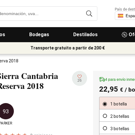
País de dest
os
Bodegas
Destilados
Of
Transporte gratuito a partir de 200 €
serva 2018
Sierra Cantabria
4 para envío inme
26
Reserva
2018
22,95
€
/ bo
1 botella
93
2 botellas
PARKER
3 botellas