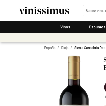
Vinos
Espumos
España
/
Rioja
/
Sierra Cantabria Re