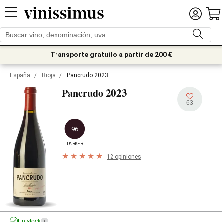
Transporte gratuito a partir de 200 €
España
/
Rioja
/
Pancrudo 2023
2023
Pancrudo
63
96
PARKER
12 opiniones
En stock
i