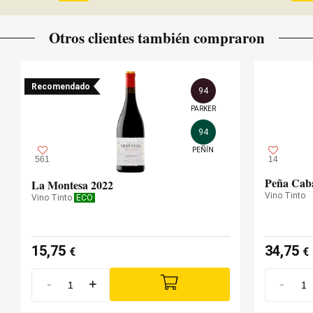
Otros clientes también compraron
Recomendado
94
PARKER
94
PEÑÍN
561
14
Peña Caba
La Montesa 2022
Vino Tinto
Vino Tinto
ECO
15,75
34,75
€
€
-
+
-