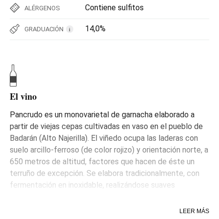
Contiene sulfitos
ALÉRGENOS
14,0%
GRADUACIÓN
i
El vino
Pancrudo es un monovarietal de garnacha elaborado a
partir de viejas cepas cultivadas en vaso en el pueblo de
Badarán (Alto Najerilla). El viñedo ocupa las laderas con
suelo arcillo-ferroso (de color rojizo) y orientación norte, a
650 metros de altitud, factores que hacen de éste un
terruño de excepción. Se elabora tradicionalmente, con
fermentación en inoxidable, realizándose suaves
bazuqueos para la extracción controlada de compuestos
nobles del hollejo. La fermentación maloláctica sucede
LEER MÁS