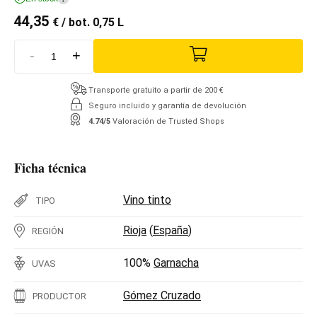
44,35
€
/ bot. 0,75 L
-
+
Transporte gratuito a partir de 200 €
Seguro incluido y garantía de devolución
4.74/5
Valoración de Trusted Shops
Ficha técnica
Vino tinto
TIPO
Rioja
(
España
)
REGIÓN
100%
Garnacha
UVAS
Gómez Cruzado
PRODUCTOR