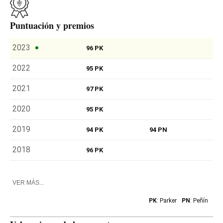
magnífica garnacha de clima frío.
Puntuación y premios
2023
96 PK
2022
95 PK
2021
97 PK
2020
95 PK
2019
94 PK
94 PN
2018
96 PK
VER MÁS...
PK
: Parker
PN
: Peñín