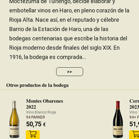
Moctezuma de Tultengo, decide elaborar y
medium-bodied palate with fine tannins and some
embotellar vinos en Haro, en pleno corazón de la
austerity. It should develop nicely in bottle. 9,500
Rioja Alta. Nace así, en el reputado y célebre
bottles were filled in May 2022.
Barrio de la Estación de Haro, una de las
— Luis Gutiérrez (14/7/2022)
bodegas centenarias que escribe la historia del
Robert Parker Wine Advocate
Rioja moderno desde finales del siglo XIX. En
Añada 2020 - 95 PARKER
1916, la bodega es comprada...
>>
Otros productos de la bodega
Montes Obarenes
Cer
2022
202
Vino Blanco Rioja
Vino 
94 PARKER
94+ 
50,75
51
€