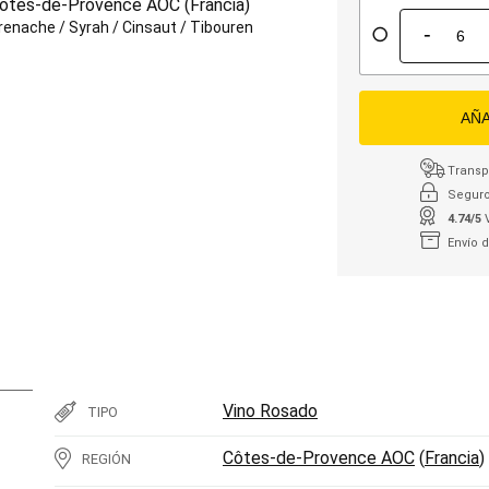
ôtes-de-Provence AOC
(
Francia
)
renache
/
Syrah
/
Cinsaut
/
Tibouren
-
AÑA
Transpo
Seguro
4.74/5
Envío 
Vino Rosado
TIPO
Côtes-de-Provence AOC
(
Francia
)
REGIÓN