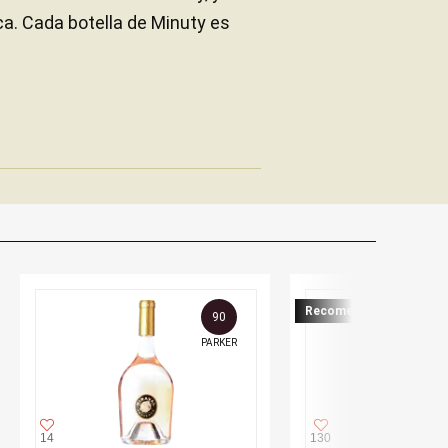
a. Cada botella de Minuty es
Recomendado
90
PARKER
14
130