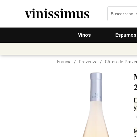
Vinos
Espumos
Francia
/
Provenza
/
Côtes-de-Prove
E
y
M