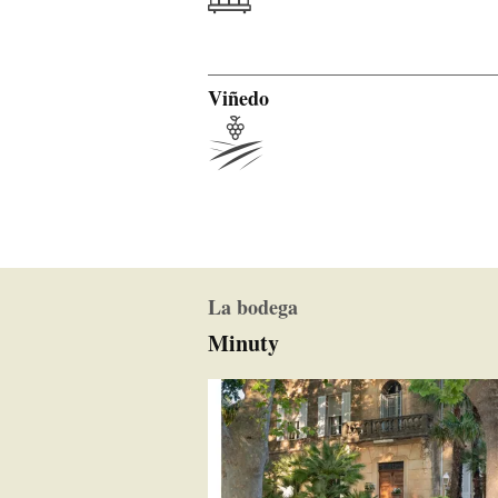
Viñedo
La bodega
Minuty