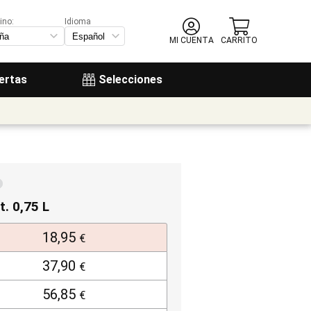
ino:
Idioma
MI CUENTA
CARRITO
ertas
Selecciones
t. 0,75 L
18,95
€
37,90
€
56,85
€