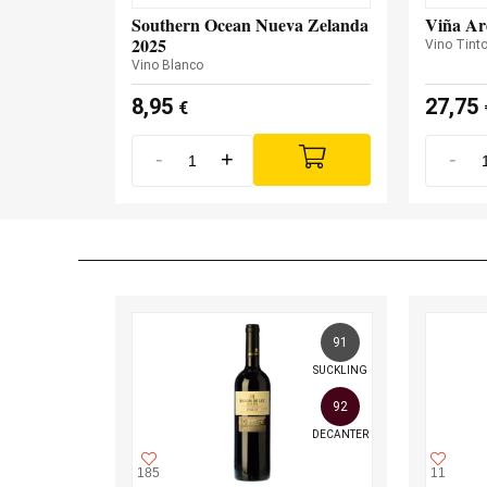
Southern Ocean Nueva Zelanda
Viña Ar
2025
Vino Tint
Vino Blanco
8,95
27,75
€
-
+
-
91
SUCKLING
92
DECANTER
185
11