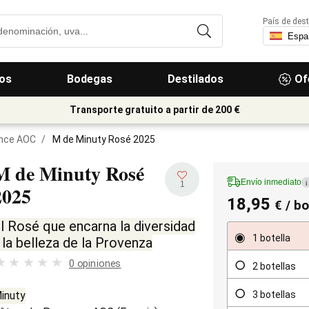
País de dest
os
Bodegas
Destilados
Of
Transporte gratuito a partir de 200 €
nce AOC
/
M de Minuty Rosé 2025
M de Minuty Rosé
Envío inmediato
i
1
2025
18,95
€
/ bo
l Rosé que encarna la diversidad
1 botella
 la belleza de la Provenza
0 opiniones
2 botellas
3 botellas
inuty