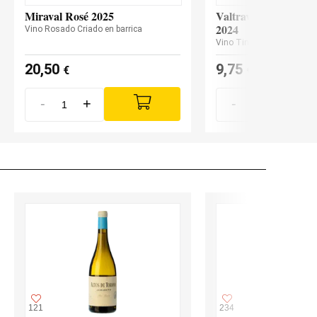
Miraval Rosé 2025
Valtravieso Finca Sa
2024
Vino Rosado Criado en barrica
Vino Tinto
20,50
9,75
€
€
-
+
-
+
121
234