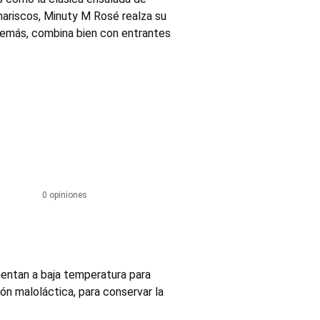
a en 2014, se convirtió en un
mariscos, Minuty M Rosé realza su
demás, combina bien con entrantes
0 opiniones
mentan a baja temperatura para
ión maloláctica, para conservar la