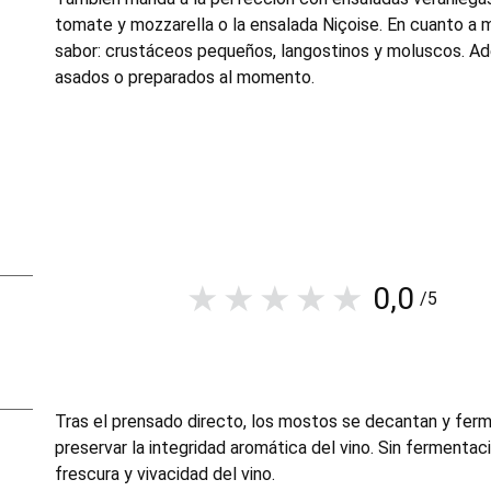
—madre de Jean‑Étienne y François Matton— y actualizad
tomate y mozzarella o la ensalada Niçoise. En cuanto a 
símbolo que toda la región acabaría haciendo suyo.
sabor: crustáceos pequeños, langostinos y moluscos. A
No es casualidad. Minuty siempre ha marcado el ritmo.
asados ​​o preparados al momento.
0,0
/5
Tras el prensado directo, los mostos se decantan y fer
preservar la integridad aromática del vino. Sin fermentac
frescura y vivacidad del vino.