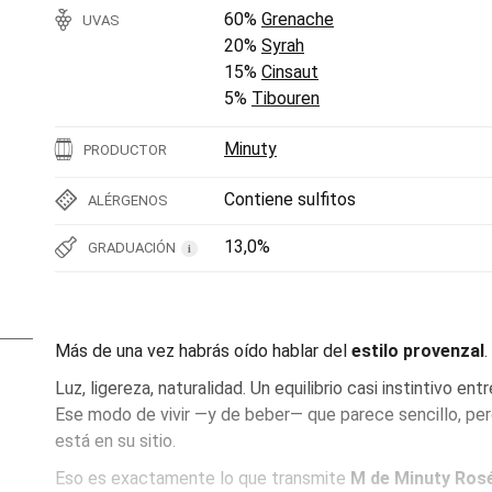
60%
Grenache
UVAS
20%
Syrah
15%
Cinsaut
5%
Tibouren
Minuty
PRODUCTOR
Contiene sulfitos
ALÉRGENOS
13,0%
GRADUACIÓN
i
Más de una vez habrás oído hablar del
estilo provenzal
.
Luz, ligereza, naturalidad. Un equilibrio casi instintivo e
Ese modo de vivir —y de beber— que parece sencillo, pe
está en su sitio.
Eso es exactamente lo que transmite
M de Minuty Ros