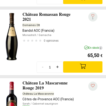
Château Romassan Rouge
2021
1
Domaines Ott
Bandol AOC (Francia)
Monastrell
/ Garnacha
0 opiniones
En stock
i
65,50
€
-
+
Château La Mascaronne
Rouge 2019
Château La Mascaronne
Côtes-de-Provence AOC (Francia)
Syrah
/ Cabernet sauvignon