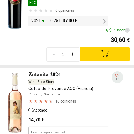
ECO
0 opiniones
2021
0,75 L
37,30
€
En stock
i
30,60
€
-
+
Zutanita 2024
18
Wine Side Story
Côtes-de-Provence AOC (Francia)
Cinsaut
/ Garnacha
10 opiniones
Agotado
14,70
€