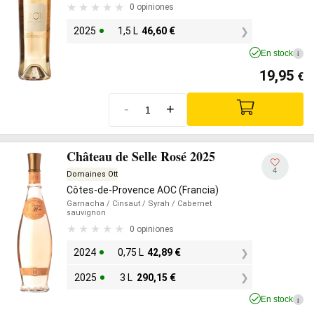
0 opiniones
2025
1,5 L
46,60
€
En stock
i
19,95
€
-
+
Château de Selle Rosé 2025
4
Domaines Ott
Côtes-de-Provence AOC (Francia)
Garnacha
/ Cinsaut
/ Syrah
/ Cabernet
sauvignon
0 opiniones
2024
0,75 L
42,89
€
2025
3 L
290,15
€
En stock
i