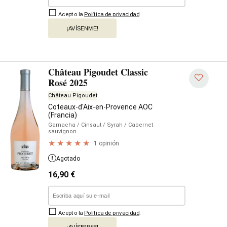
Acepto la
Política de privacidad
.
¡AVÍSENME!
Château Pigoudet Classic
Rosé 2025
Château Pigoudet
Coteaux-d'Aix-en-Provence AOC
(Francia)
Garnacha
/ Cinsaut
/ Syrah
/ Cabernet
sauvignon
1 opinión
Agotado
16,90
€
Acepto la
Política de privacidad
.
¡AVÍSENME!