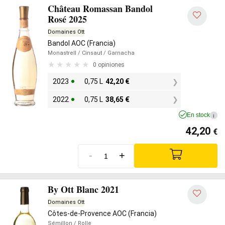
Château Romassan Bandol
Rosé 2025
Domaines Ott
Bandol AOC (Francia)
Monastrell
/ Cinsaut
/ Garnacha
0 opiniones
2023
0,75 L
42,20
€
2022
0,75 L
38,65
€
En stock
i
42,20
€
-
+
By Ott Blanc 2021
Domaines Ott
Côtes-de-Provence AOC (Francia)
Sémillon
/ Rolle