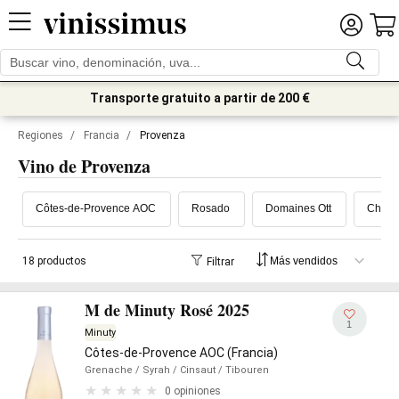
Transporte gratuito a partir de 200 €
Regiones
/
Francia
/
Provenza
Vino de Provenza
Côtes-de-Provence AOC
Rosado
Domaines Ott
Châte
18 productos
Filtrar
M de Minuty Rosé 2025
1
Minuty
Côtes-de-Provence AOC (Francia)
Grenache
/ Syrah
/ Cinsaut
/ Tibouren
0 opiniones