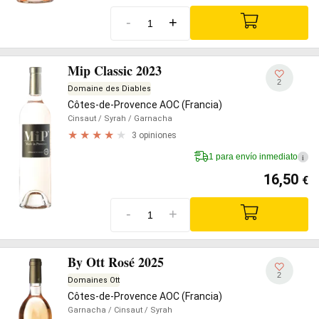
-
+
Mip Classic 2023
2
Domaine des Diables
Côtes-de-Provence AOC (Francia)
Cinsaut
/ Syrah
/ Garnacha
3 opiniones
1 para envío inmediato
i
16,50
€
-
+
By Ott Rosé 2025
2
Domaines Ott
Côtes-de-Provence AOC (Francia)
Garnacha
/ Cinsaut
/ Syrah