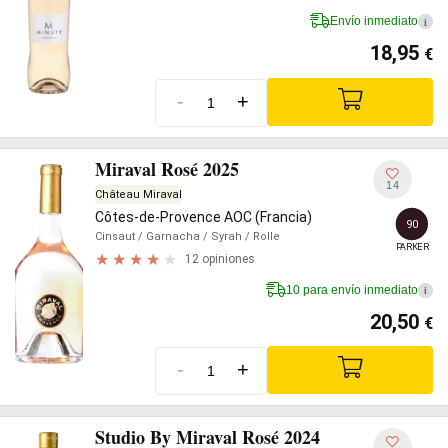
Envío inmediato
i
18,95
€
-
+
Miraval Rosé 2025
14
Château Miraval
Côtes-de-Provence AOC (Francia)
90
Cinsaut
/ Garnacha
/ Syrah
/ Rolle
PARKER
12 opiniones
10 para envío inmediato
i
20,50
€
-
+
Studio By Miraval Rosé 2024