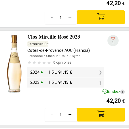
42,20
€
-
+
Clos Mireille Rosé 2023
1
Domaines Ott
Côtes-de-Provence AOC (Francia)
Grenache
/ Cinsaut
/ Rolle
/ Syrah
0 opiniones
2024
1,5 L
91,15
€
2023
1,5 L
91,15
€
En stock
i
42,20
€
-
+