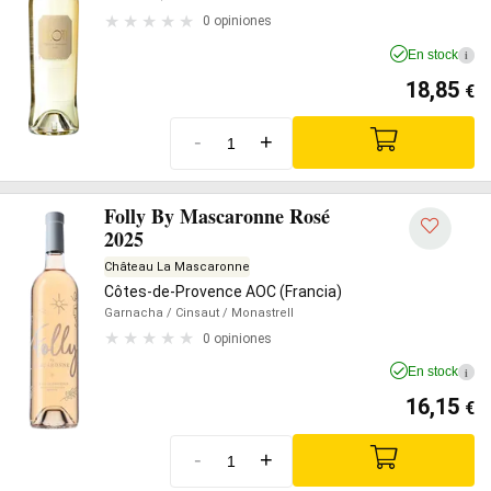
0 opiniones
En stock
i
18,85
€
-
+
Folly By Mascaronne Rosé
2025
Château La Mascaronne
Côtes-de-Provence AOC (Francia)
Garnacha
/ Cinsaut
/ Monastrell
0 opiniones
En stock
i
16,15
€
-
+