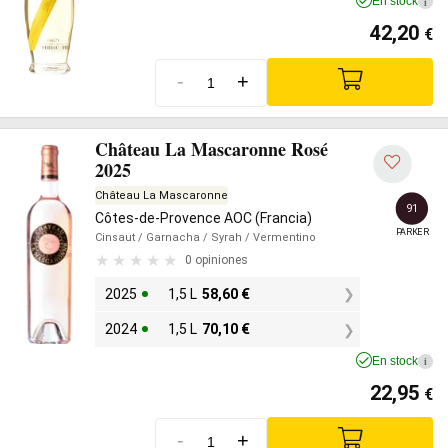
En stock
i
42,20
€
-
+
Château La Mascaronne Rosé
2025
Château La Mascaronne
91
Côtes-de-Provence AOC (Francia)
PARKER
Cinsaut
/ Garnacha
/ Syrah
/ Vermentino
0 opiniones
2025
1,5 L
58,60
€
2024
1,5 L
70,10
€
En stock
i
22,95
€
-
+