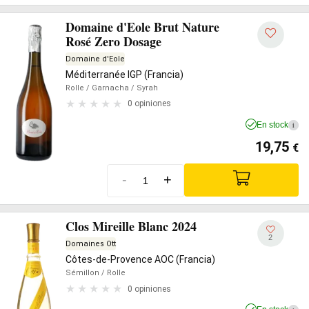
Domaine d'Eole Brut Nature
Rosé Zero Dosage
Domaine d'Eole
Méditerranée IGP (Francia)
Rolle
/ Garnacha
/ Syrah
0 opiniones
En stock
i
19,75
€
-
+
Clos Mireille Blanc 2024
2
Domaines Ott
Côtes-de-Provence AOC (Francia)
Sémillon
/ Rolle
0 opiniones