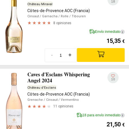
18
Château Miraval
Côtes-de-Provence AOC (Francia)
Cinsaut
/ Garnacha
/ Rolle
/ Tibouren
8 opiniones
Envío inmediato
i
15,35
€
-
+
Caves d'Esclans Whispering
Angel 2024
10
Château d'Esclans
Côtes-de-Provence AOC (Francia)
Grenache
/ Cinsaut
/ Vermentino
11 opiniones
18 para envío inmediato
i
21,50
€