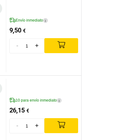
Envío inmediato
i
9,50
€
-
+
10 para envío inmediato
i
26,15
€
-
+