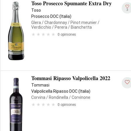
Toso Prosecco Spumante Extra Dry
3
Toso
Prosecco DOC (Italia)
Glera
/ Chardonnay
/ Pinot meunier
/
Verdicchio
/ Perera
/ Bianchetta
0 opiniones
Tommasi Ripasso Valpolicella 2022
Tommasi
Valpolicella Ripasso DOC (Italia)
Corvina
/ Rondinella
/ Corvinone
0 opiniones