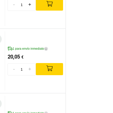
-
+
1 para envío inmediato
i
20,05
€
-
+