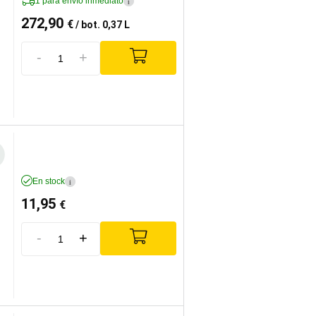
1 para envío inmediato
i
272,90
€
/ bot. 0,37 L
-
+
En stock
i
11,95
€
-
+