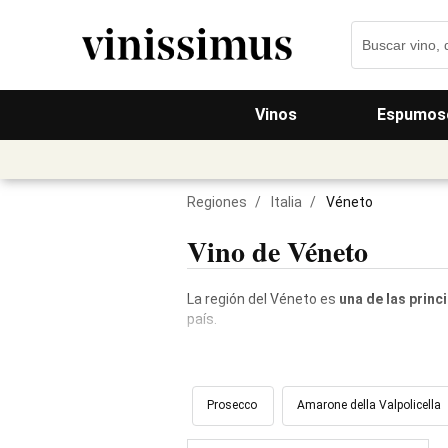
Vinos
Espumos
Regiones
/
Italia
/
Véneto
Vino de Véneto
La región del Véneto es
una de las princ
país.
Prosecco
Amarone della Valpolicella