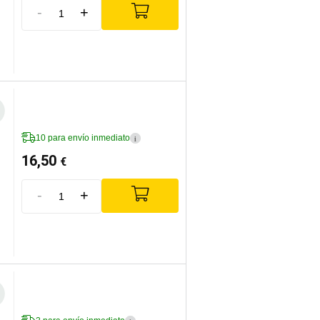
-
+
10 para envío inmediato
i
16,50
€
-
+