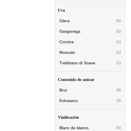
Uva
Glera
(6)
Garganega
(2)
Corvina
(1)
Moscato
(1)
Trebbiano di Soave
(1)
Contenido de azúcar
Brut
(3)
Extraseco
(3)
Vinificación
Blanc de blancs
(5)