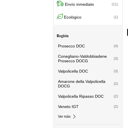
Envío inmediato
(11)
Ecológico
(1)
Región
Prosecco DOC
(4)
Conegliano-Valdobbiadene
(3)
Prosecco DOCG
Valpolicella DOC
(3)
Amarone della Valpolicella
(2)
DOCG
Valpolicella Ripasso DOC
(2)
Veneto IGT
(2)
Ver más