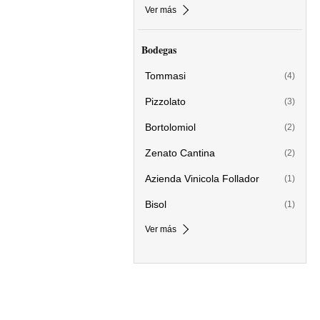
Ver más
Bodegas
Tommasi
(4)
Pizzolato
(3)
Bortolomiol
(2)
Zenato Cantina
(2)
Azienda Vinicola Follador
(1)
Bisol
(1)
Ver más