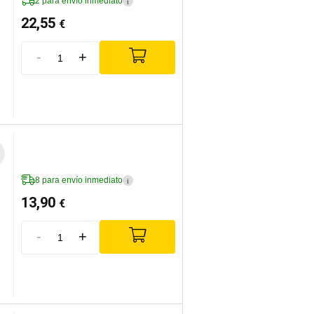
2 para envío inmediato
i
22,55
€
-
+
8 para envío inmediato
i
13,90
€
-
+