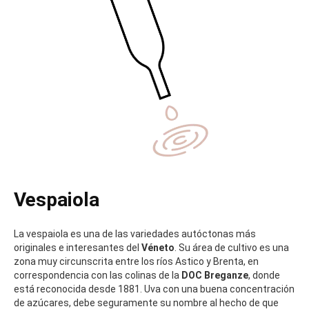
obtener un tipo de vinos, el
torcolato
, el dulce más noble de la
zona,
muy fresco y sápido, particularmente especiado
. La
vespaiola es utilizada en la actualidad, y con mucho éxito, para
elaborar también vinos
secos
con notas minerales, de
manzana, membrillo y almendra, a veces vinificada como dulce
con granos afectados de
podredumbre noble
.
Vespaiola
La vespaiola es una de las variedades autóctonas más
originales e interesantes del
Véneto
. Su área de cultivo es una
zona muy circunscrita entre los ríos Astico y Brenta, en
correspondencia con las colinas de la
DOC Breganze
, donde
está reconocida desde 1881. Uva con una buena concentración
de azúcares, debe seguramente su nombre al hecho de que