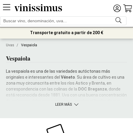
Transporte gratuito a partir de 200 €
Uvas
/
Vespaiola
Vespaiola
La vespaiola es una de las variedades autóctonas más
originales e interesantes del
Véneto
. Su área de cultivo es una
zona muy circunscrita entre los ríos Astico y Brenta, en
correspondencia con las colinas de la
DOC Breganze
, donde
está reconocida desde 1881. Uva con una buena concentración
de azúcares, debe seguramente su nombre al hecho de que
LEER MÁS
sus bayas son una alimento muy apreciado por las
avispas
(
vespe
, en italiano). Estas características hacen que la
vespaiola esté particularmente
orientada a
la pasificación
.
Los racimos de vespaiola se cuelgan de las vigas en los áticos,
atados con cuerdas a modo de ristras, y son la base para