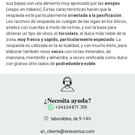
sus bayas son una alimento muy apreciado por las
avispas
(
vespe
, en italiano). Estas características hacen que la
vespaiola esté particularmente
orientada a
la pasificación
.
Los racimos de vespaiola se cuelgan de las vigas en los áticos,
atados con cuerdas a modo de ristras, y son la base para
obtener un tipo de vinos, el
torcolato
, el dulce más noble de la
zona,
muy fresco y sápido, particularmente especiado
. La
vespaiola es utilizada en la actualidad, y con mucho éxito, para
elaborar también vinos
secos
con notas minerales, de
manzana, membrillo y almendra, a veces vinificada como dulce
con granos afectados de
podredumbre noble
.
¿Necesita ayuda?
+34 634 871 709
laborables, de 9-14 h
at_cliente@vinissimus.com