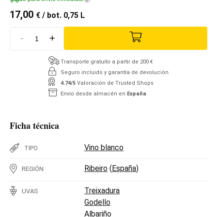
17,00
€
/ bot. 0,75 L
-
+
Transporte gratuito a partir de 200 €
Seguro incluido y garantía de devolución
4.74/5
Valoración de Trusted Shops
Envío desde almacén en
España
Ficha técnica
Vino blanco
TIPO
Ribeiro
(
España
)
REGIÓN
Treixadura
UVAS
Godello
Albariño