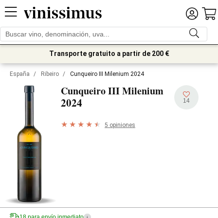
Transporte gratuito a partir de 200 €
España
/
Ribeiro
/
Cunqueiro III Milenium 2024
Cunqueiro III Milenium
2024
14
5 opiniones
18 para envío inmediato
i