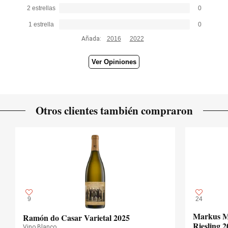
2 estrellas
0
1 estrella
0
Añada:
2016
2022
Ver Opiniones
Otros clientes también compraron
9
24
Markus Mo
Ramón do Casar Varietal 2025
Riesling 2
Vino Blanco