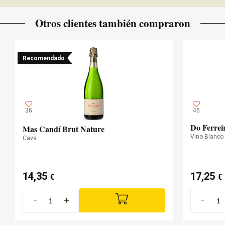
Otros clientes también compraron
Recomendado
36
46
Do Ferrei
Mas Candí Brut Nature
Vino Blanco
Cava
14,35
17,25
€
€
-
+
-