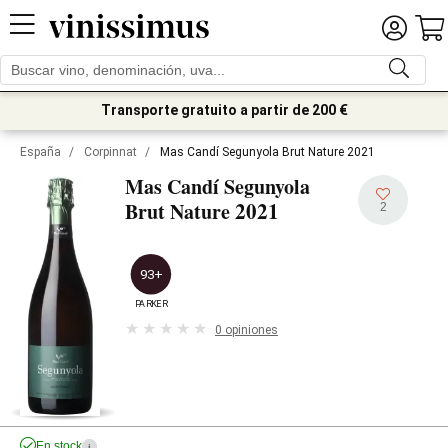
Transporte gratuito a partir de 200 €
España
/
Corpinnat
/
Mas Candí Segunyola Brut Nature 2021
Mas Candí Segunyola
2021
Brut Nature
2
93+
PARKER
0 opiniones
En stock
i