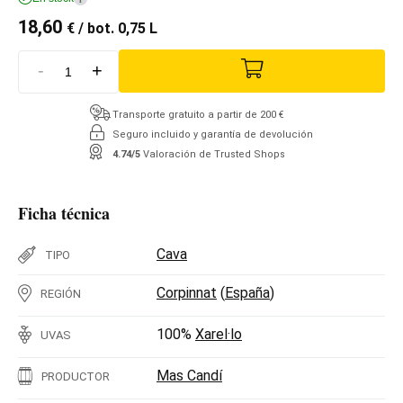
18,60
€
/ bot. 0,75 L
-
+
Transporte gratuito a partir de 200 €
Seguro incluido y garantía de devolución
4.74/5
Valoración de Trusted Shops
Ficha técnica
Cava
TIPO
Corpinnat
(
España
)
REGIÓN
100%
Xarel·lo
UVAS
Mas Candí
PRODUCTOR