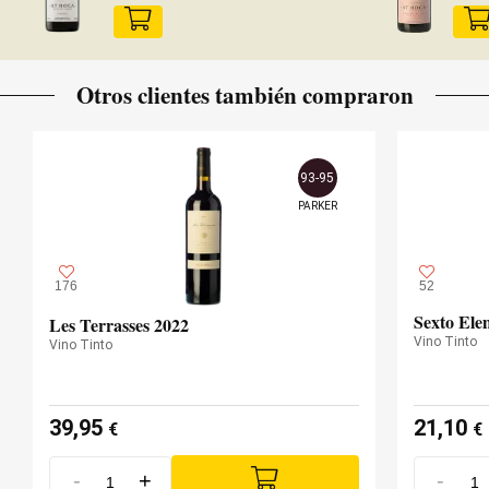
Otros clientes también compraron
93-95
PARKER
176
52
Sexto Ele
Les Terrasses 2022
Vino Tinto
Vino Tinto
39,95
21,10
€
€
-
+
-