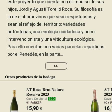
este proyecto que cuenta con el impulso de sus
hijos, Jordi y Agustí Torelló Roca. Su filosofía es
la de elaborar vinos que sean respetuosos y
sean el reflejo del territorio: variedades
autóctonas, una enología cuidadosa y poco
intervencionista y una viticultura ecológica.
Para ello cuentan con varias parcelas repartidas
por el Penedès, en la parte...
>>
Otros productos de la bodega
AT Roca Brut Nature
AT R
Reserva 2023
202
Cava Corpinnat
ECO
Cava 
91 PARKER
90+ 
15,90
16
€