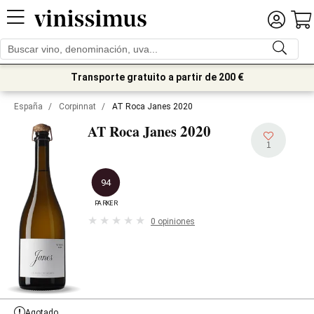
Transporte gratuito a partir de 200 €
España
/
Corpinnat
/
AT Roca Janes 2020
2020
AT Roca Janes
1
94
PARKER
0 opiniones
Agotado