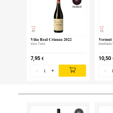
91
PARKER
82
15
Viña Real Crianza 2022
Vermut 
Vino Tinto
Destilado
7,95
10,50
€
-
+
-
91