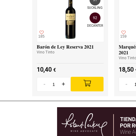
SUCKLING
92
DECANTER
185
159
Barón de Ley Reserva 2021
Marqués
2021
Vino Tinto
Vino Tint
10,40
18,50
€
-
+
-
TIEN
POR R
Wine A