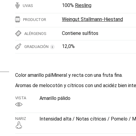
100%
Riesling
UVAS
Weingut Stallmann-Hiestand
PRODUCTOR
Contiene sulfitos
ALÉRGENOS
12,0%
GRADUACIÓN
i
Color amarillo pálMineral y recta con una fruta fina.
Aromas de melocotón y cítricos con und acidéz bien inte
Amarillo pálido
VISTA
Intensidad alta / Notas cítricas / Pomelo / 
NARIZ