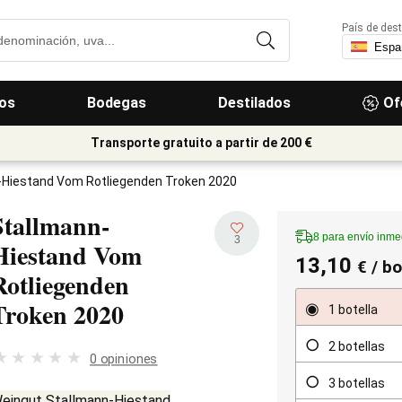
País de dest
os
Bodegas
Destilados
Of
Transporte gratuito a partir de 200 €
-Hiestand Vom Rotliegenden Troken 2020
Stallmann-
8 para envío inme
3
Hiestand Vom
13,10
€
/ bo
Rotliegenden
Troken
2020
1 botella
2 botellas
0 opiniones
3 botellas
eingut Stallmann-Hiestand