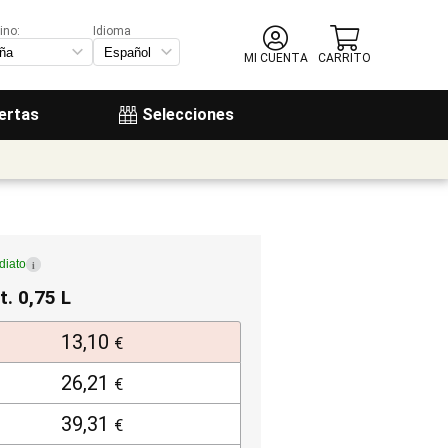
ino:
Idioma
MI CUENTA
CARRITO
ertas
Selecciones
diato
i
t. 0,75 L
13,10
€
26,21
€
39,31
€