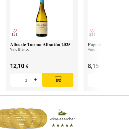
121
234
Altos de Torona Albariño 2025
Pago de Valdoneje M
Vino Blanco
Vino Tinto
12,10
8,15
€
€
-
+
-
+