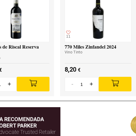
11
 de Riscal Reserva
770 Miles Zinfandel 2024
Vino Tinto
o
8,20
€
€
+
-
+
DA RECOMENDADA
OBERT PARKER
dvocate Trusted Retailer