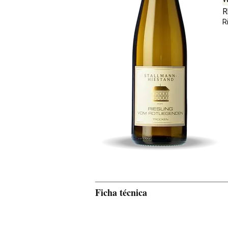
R
R
Ficha técnica