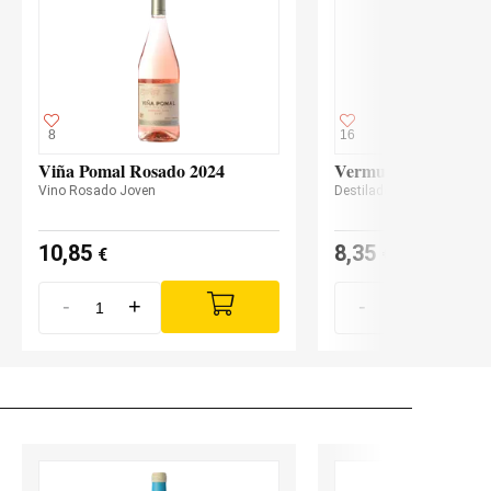
8
16
Viña Pomal Rosado 2024
Vermut Myrrha Rojo
Vino Rosado Joven
Destilado Vermut
10,85
8,35
€
€
/ bot. 1 L
-
+
-
+