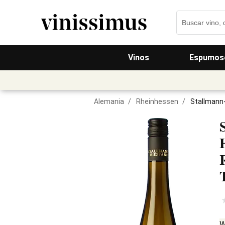
Vinos
Espumos
Alemania
/
Rheinhessen
/
Stallmann
W