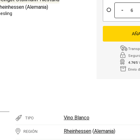
heinhessen
(
Alemania
)
-
iesling
AÑA
Transpo
Seguro
4.74/5
Envío 
Vino Blanco
TIPO
Rheinhessen
(
Alemania
)
REGIÓN