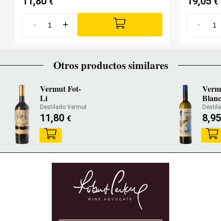
11,80
19,05
€
€
-
+
-
Otros productos similares
Vermut Fot-
Verm
Li
Blan
Destilado Vermut
Destil
11,80
8,9
€