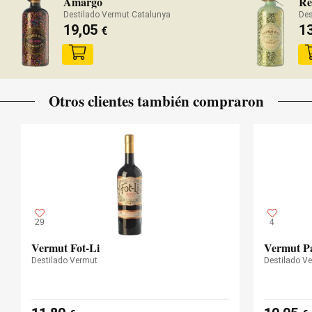
Amargo
Re
Destilado Vermut Catalunya
Des
19,05
1
€
Otros clientes también compraron
29
4
Vermut Fot-Li
Vermut P
Destilado Vermut
Destilado V