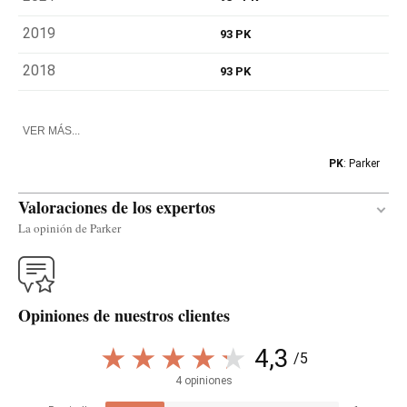
2019
93 PK
2018
93 PK
VER MÁS...
PK
: Parker
Valoraciones de los expertos
La opinión de Parker
Traducir
Opiniones de nuestros clientes
The 2023 Godello has a golden color and a ripe
nose of yellow fruit. Despite the ripeness (it's 14%
4,3
/5
alcohol), the vineyards in Bierzo—on sandy,
4 opiniones
decompose slate and alluvial stones—provided a