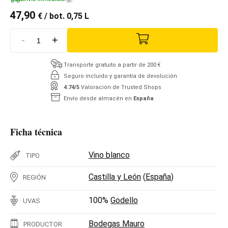
47,90
€
/ bot. 0,75 L
-
+
Transporte gratuito a partir de 200 €
Seguro incluido y garantía de devolución
4.74/5
Valoración de Trusted Shops
Envío desde almacén en
España
Ficha técnica
Vino blanco
TIPO
Castilla y León
(
España
)
REGIÓN
100%
Godello
UVAS
Bodegas Mauro
PRODUCTOR