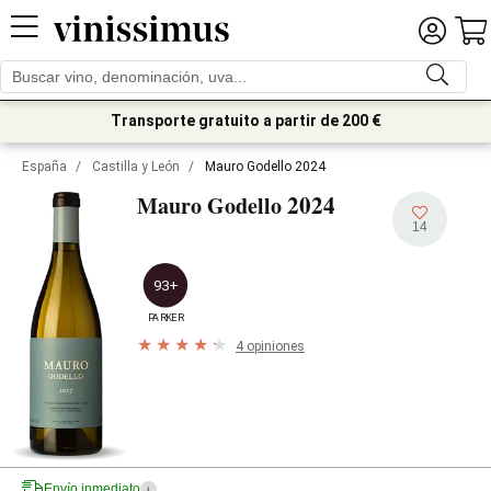
Transporte gratuito a partir de 200 €
España
/
Castilla y León
/
Mauro Godello 2024
2024
Mauro Godello
14
93+
PARKER
4 opiniones
Envío inmediato
i