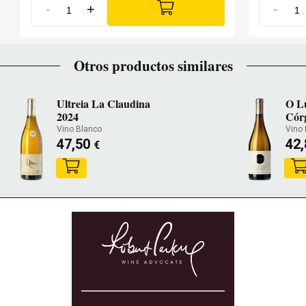
-
+
-
Otros productos similares
Ultreia La Claudina
O Lu
2024
Cór
Vino Blanco
Vino 
47,50
42
€