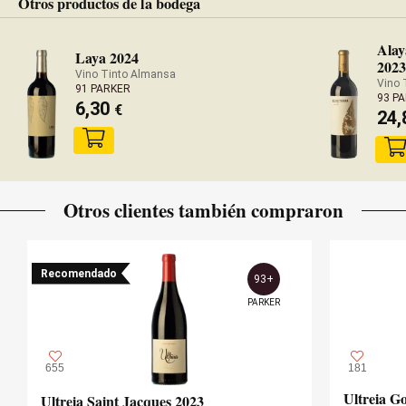
Otros productos de la bodega
Alay
Laya 2024
2023
Vino Tinto Almansa
Vino 
91 PARKER
93 P
6,30
€
24,
Otros clientes también compraron
Recomendado
93+
PARKER
655
181
Ultreia G
Ultreia Saint Jacques 2023