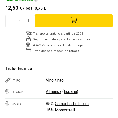
12,60
€
/ bot. 0,75 L
-
+
Transporte gratuito a partir de 200 €
Seguro incluido y garantía de devolución
4.74/5
Valoración de Trusted Shops
Envío desde almacén en
España
Ficha técnica
Vino tinto
TIPO
Almansa
(
España
)
REGIÓN
85%
Garnacha tintorera
UVAS
15%
Monastrell