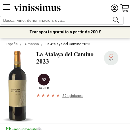
Transporte gratuito a partir de 200 €
España
/
Almansa
/
La Atalaya del Camino 2023
La Atalaya del Camino
2023
97
92
PARKER
59 opiniones
Envío inmediato
i