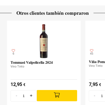
3 meses
PERÍODO DE CRIANZA
Otros clientes también compraron
Roble americano
TIPO DE MADERA
6
45
Viña Poma
Tommasi Valpolicella 2024
Vino Tinto
Vino Tinto
12,95
7,95
€
€
-
+
-