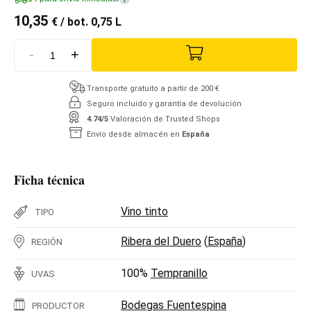
10,35
€
/ bot. 0,75 L
-
+
Transporte gratuito a partir de 200 €
Seguro incluido y garantía de devolución
4.74/5
Valoración de Trusted Shops
Envío desde almacén en
España
Ficha técnica
Vino tinto
TIPO
Ribera del Duero
(
España
)
REGIÓN
100%
Tempranillo
UVAS
Bodegas Fuentespina
PRODUCTOR