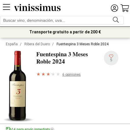
Transporte gratuito a partir de 200 €
España
/
Ribera del Duero
/
Fuentespina 3 Meses Roble 2024
Fuentespina 3 Meses
2024
Roble
5
6 opiniones
14 para envío inmediato
i