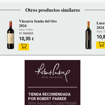
Otros productos similares
Vizcarra Senda del Oro
Luce
2024
2024
Vino Tinto
Vino T
91 PARKER
10,
10,35
€
TIENDA RECOMENDADA
POR ROBERT PARKER
Wine Advocate Trusted Retailer