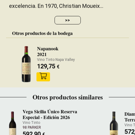
excelencia. En 1970, Christian Moueix...
>>
Otros productos de la bodega
Napanook
2021
Vino Tinto Napa Valley
129,75
€
Otros productos similares
Vega Sicilia Único Reserva
Diam
Especial - Edición 2026
Terr
Vino Tinto
Vino 
98 PARKER
572
592,90
€