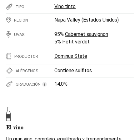
Vino tinto
TIPO
Napa Valley
(
Estados Unidos
)
REGIÓN
95%
Cabernet sauvignon
UVAS
5%
Petit verdot
Dominus State
PRODUCTOR
Contiene sulfitos
ALÉRGENOS
14,0%
GRADUACIÓN
i
El vino
Un gran vino, complejo, equilibrado y tremendamente