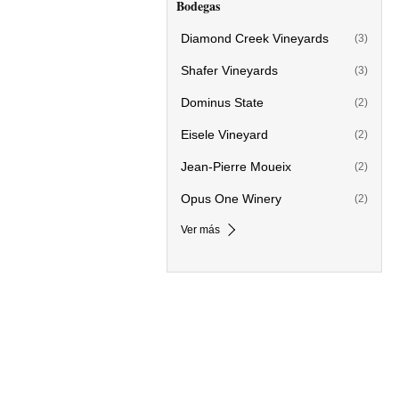
Bodegas
Diamond Creek Vineyards
(3)
Shafer Vineyards
(3)
Dominus State
(2)
Eisele Vineyard
(2)
Jean-Pierre Moueix
(2)
Opus One Winery
(2)
Ver más