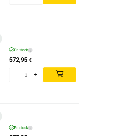
En stock
i
572,95
€
-
+
En stock
i