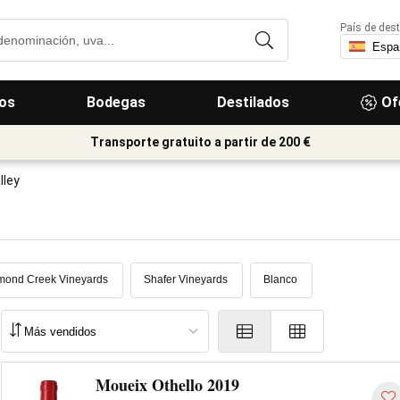
País de dest
os
Bodegas
Destilados
Of
Transporte gratuito a partir de 200 €
lley
mond Creek Vineyards
Shafer Vineyards
Blanco
Moueix Othello 2019