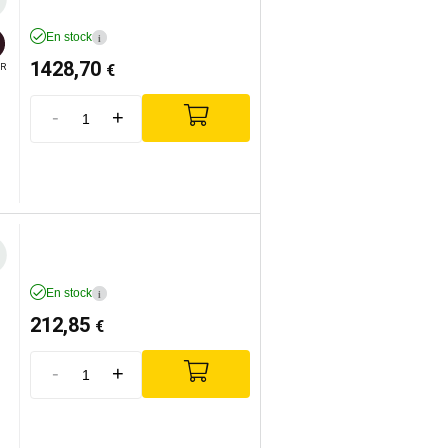
En stock
i
1428,70
€
R
-
+
En stock
i
212,85
€
-
+