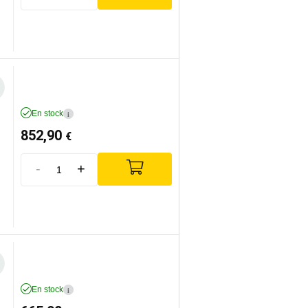
En stock
i
852,90
€
-
+
En stock
i