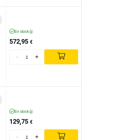
En stock
i
572,95
€
-
+
En stock
i
129,75
€
-
+