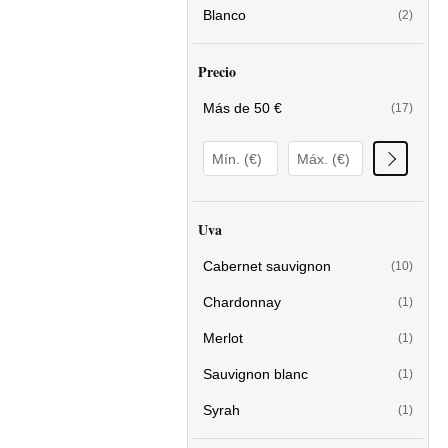
Blanco
(2)
Precio
Más de 50 €
(17)
Uva
Cabernet sauvignon
(10)
Chardonnay
(1)
Merlot
(1)
Sauvignon blanc
(1)
Syrah
(1)