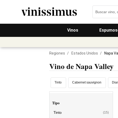
Vinos
Espumos
Regiones
/
Estados Unidos
/
Napa Va
Vino de Napa Valley
Tinto
Cabernet sauvignon
Dia
Tipo
Tinto
(15)