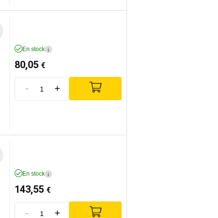
En stock
i
80,05
€
-
+
En stock
i
143,55
€
-
+