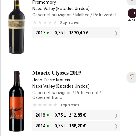
Promontory
Napa Valley (Estados Unidos)
95+
Cabernet sauvignon
/ Malbec
/ Petit verdot
PARKE
0 opiniones
2017
0,75 L
1370,40
€
Moueix Ulysses 2019
1
Jean-Pierre Moueix
Napa Valley (Estados Unidos)
Cabernet sauvignon
/ Petit verdot
/
Cabernet franc
0 opiniones
2018
0,75 L
212,85
€
2014
0,75 L
188,20
€