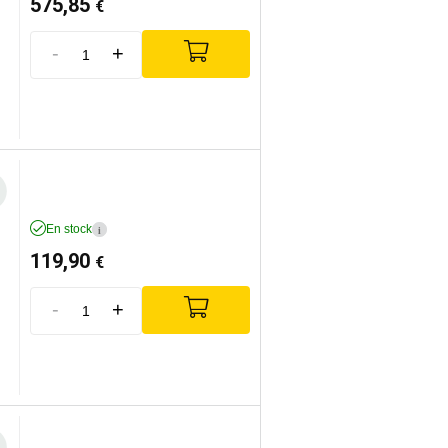
575,85
€
-
+
En stock
i
119,90
€
-
+