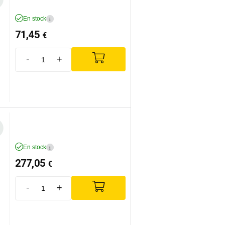
En stock
i
71,45
€
-
+
En stock
i
277,05
€
-
+