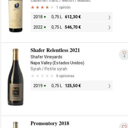
Cabernet franc
/ Merlot
/ Malbec
1 opinión
2018
0,75 L
612,30
€
2022
0,75 L
546,70
€
Shafer Relentless 2021
4
Shafer Vineyards
Napa Valley (Estados Unidos)
Syrah
/ Petite syrah
0 opiniones
2019
0,75 L
125,50
€
Promontory 2018