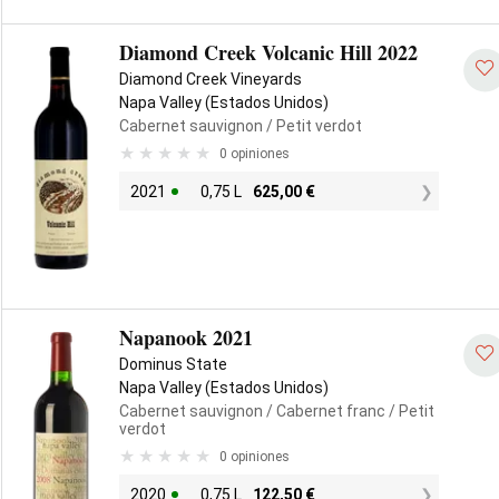
Diamond Creek Volcanic Hill 2022
Diamond Creek Vineyards
Napa Valley (Estados Unidos)
Cabernet sauvignon
/ Petit verdot
0 opiniones
2021
0,75 L
625,00
€
Napanook 2021
Dominus State
Napa Valley (Estados Unidos)
Cabernet sauvignon
/ Cabernet franc
/ Petit
verdot
0 opiniones
2020
0,75 L
122,50
€