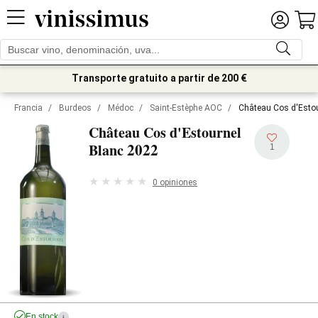
Transporte gratuito a partir de 200 €
Francia
/
Burdeos
/
Médoc
/
Saint-Estèphe AOC
/
Château Cos d'Esto
Château Cos d'Estournel
2022
Blanc
1
0 opiniones
En stock
i