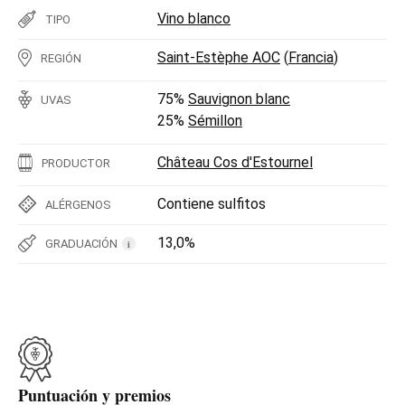
Vino blanco
TIPO
Saint-Estèphe AOC
(
Francia
)
REGIÓN
75%
Sauvignon blanc
UVAS
25%
Sémillon
Château Cos d'Estournel
PRODUCTOR
Contiene sulfitos
ALÉRGENOS
13,0%
GRADUACIÓN
i
Puntuación y premios