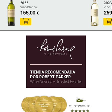
2022
2023
Vino Blanco
Vino 
155,00
269
€
TIENDA RECOMENDADA
POR ROBERT PARKER
Wine Advocate Trusted Retailer