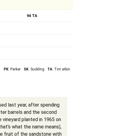
94 TA
PK
: Parker
SK
: Suckling
TA
: Tim atkin
ed last year, after spending
liter barrels and the second
e vineyard planted in 1965 on
(that's what the name means),
he fruit of the sandstone with