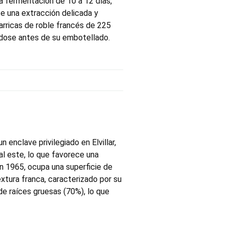
a fermentación de 10 a 12 días,
te una extracción delicada y
barricas de roble francés de 225
ndose antes de su embotellado.
 enclave privilegiado en Elvillar,
al este, lo que favorece una
en 1965, ocupa una superficie de
xtura franca, caracterizado por su
de raíces gruesas (70%), lo que