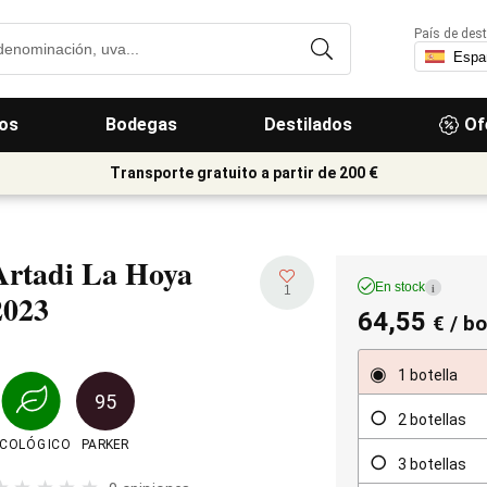
País de dest
os
Bodegas
Destilados
Of
Transporte gratuito a partir de 200 €
Artadi La Hoya
En stock
i
1
2023
64,55
€
/ bo
1 botella
95
2 botellas
ECOLÓGICO
PARKER
3 botellas