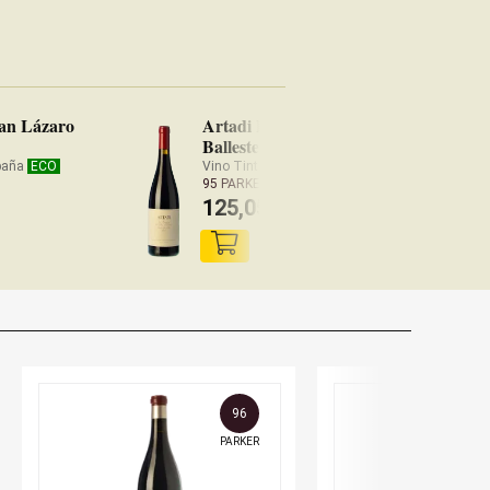
San Lázaro
Artadi La Poza de
Ballesteros 2023
spaña
ECO
Vino Tinto España
ECO
95 PARKER
125,05
€
96
PARKER