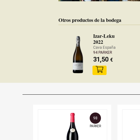
Otros productos de la bodega
Izar-Leku
2022
Cava España
94 PARKER
31,50
€
98
PARKER