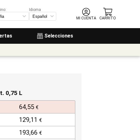
ino:
Idioma
MI CUENTA
CARRITO
ertas
Selecciones
t. 0,75 L
64,55
€
129,11
€
193,66
€