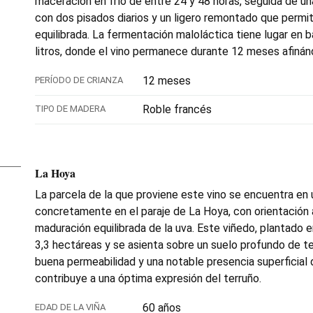
maceración en frío de entre 24 y 48 horas, seguida de un
con dos pisados diarios y un ligero remontado que permi
equilibrada. La fermentación maloláctica tiene lugar en 
litros, donde el vino permanece durante 12 meses afiná
12 meses
PERÍODO DE CRIANZA
Roble francés
TIPO DE MADERA
La Hoya
La parcela de la que proviene este vino se encuentra en un
concretamente en el paraje de La Hoya, con orientación 
maduración equilibrada de la uva. Este viñedo, plantado 
3,3 hectáreas y se asienta sobre un suelo profundo de te
buena permeabilidad y una notable presencia superficial 
contribuye a una óptima expresión del terruño.
60 años
EDAD DE LA VIÑA