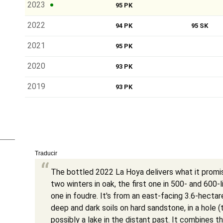
2023
95 PK
2022
94 PK
95 SK
2021
95 PK
2020
93 PK
2019
93 PK
Traducir
The bottled 2022 La Hoya delivers what it promis
two winters in oak, the first one in 500- and 600-
one in foudre. It's from an east-facing 3.6-hectar
deep and dark soils on hard sandstone, in a hole 
possibly a lake in the distant past. It combines t