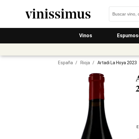
Vinos
Espumos
España
/
Rioja
/
Artadi La Hoya 2023