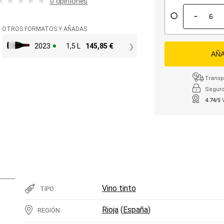
0 opiniones
-
OTROS FORMATOS Y AÑADAS
2023
1,5 L
145,85
€
AÑA
Transpo
Seguro
4.74/5
Vino tinto
TIPO
Rioja
(
España
)
REGIÓN