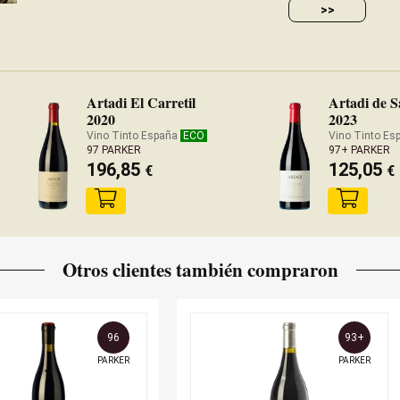
>>
Artadi El Carretil
Artadi de 
2020
2023
Vino Tinto España
ECO
Vino Tinto E
97 PARKER
97+ PARKER
196,85
125,05
€
€
Otros clientes también compraron
96
93+
PARKER
PARKER