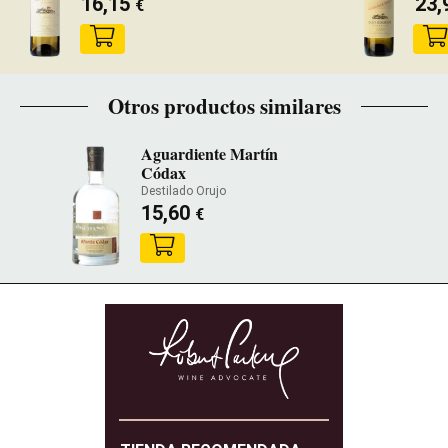
16,15
23,
€
Otros productos similares
Aguardiente Martín
Códax
Destilado Orujo
15,60
€