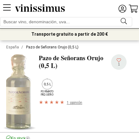
Transporte gratuito a partir de 200 €
España
/
Pazo de Señorans Orujo (0,5 L)
Pazo de Señorans Orujo
(0,5 L)
1
0,5 L
FORMATO

PEQUEÑO
1 opinión
En stock
i