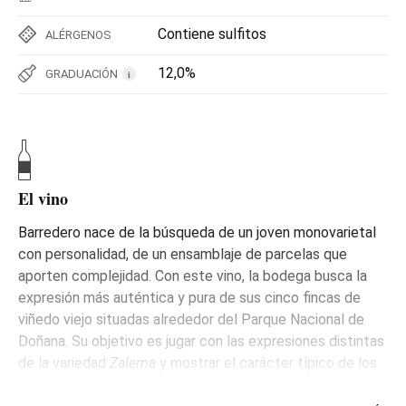
Contiene sulfitos
ALÉRGENOS
12,0%
GRADUACIÓN
i
El vino
Barredero nace de la búsqueda de un joven monovarietal
con personalidad, de un ensamblaje de parcelas que
aporten complejidad. Con este vino, la bodega busca la
expresión más auténtica y pura de sus cinco fincas de
viñedo viejo situadas alrededor del Parque Nacional de
Doñana. Su objetivo es jugar con las expresiones distintas
de la variedad
Zalema
y mostrar el carácter típico de los
blancos de Huelva. tras la vendimia manual, la