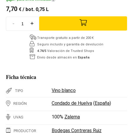
7,70
€
/ bot. 0,75 L
-
+
Transporte gratuito a partir de 200 €
Seguro incluido y garantía de devolución
4.74/5
Valoración de Trusted Shops
Envío desde almacén en
España
Ficha técnica
Vino blanco
TIPO
Condado de Huelva
(
España
)
REGIÓN
100%
Zalema
UVAS
Bodegas Contreras Ruiz
PRODUCTOR