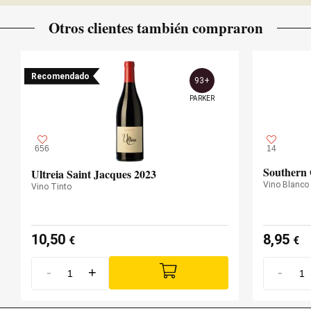
Otros clientes también compraron
Recomendado
93+
PARKER
656
14
Southern 
Ultreia Saint Jacques 2023
Vino Blanco
Vino Tinto
10,50
8,95
€
€
-
+
-