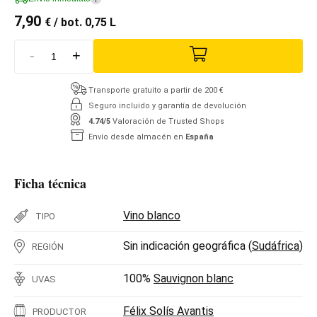
7,90
€
/ bot. 0,75 L
-
+
Transporte gratuito a partir de 200 €
Seguro incluido y garantía de devolución
4.74/5
Valoración de Trusted Shops
Envío desde almacén en
España
Ficha técnica
Vino blanco
TIPO
Sin indicación geográfica (
Sudáfrica
)
REGIÓN
100%
Sauvignon blanc
UVAS
Félix Solís Avantis
PRODUCTOR