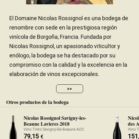
la crianza: los vinos sobre lías se extraen y se mezclan
para homogeneizar la añada. El embotellado se realiza
Arcillo-calcáreo
SUELO
unas semanas después sin clarificar ni filtrar.
El Domaine Nicolas Rossignol es una bodega de
renombre con sede en la prestigiosa región
Entre 10 y 20 meses
PERÍODO DE CRIANZA
vinícola de Borgoña, Francia. Fundada por
Roble francés
TIPO DE MADERA
Nicolas Rossignol, un apasionado viticultor y
enólogo, la bodega se ha destacado por su
Embotellado sin filtrar ni clarificar
CLARIFICACIÓN Y
FILTRACIÓN
compromiso con la calidad y la excelencia en la
elaboración de vinos excepcionales.
>>
Otros productos de la bodega
Nicolas Rossignol Savigny-les-
Nicol
Beaune Lavieres 2018
des 
Vino Tinto Savigny-lès-Beaune AOC
Vino 
79,15
151
€