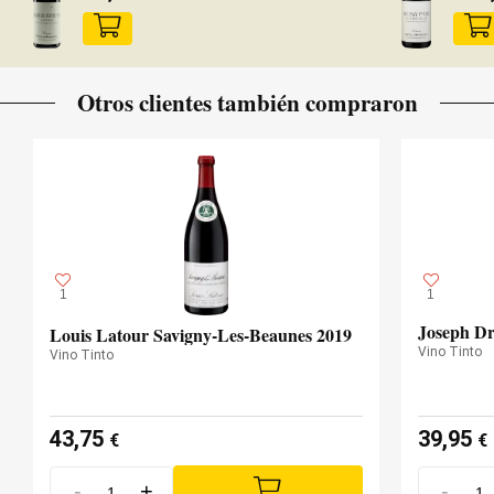
Otros clientes también compraron
1
1
Joseph Dr
Louis Latour Savigny-Les-Beaunes 2019
Vino Tinto
Vino Tinto
43,75
39,95
€
€
-
+
-