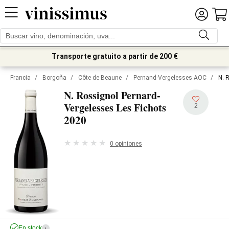
Transporte gratuito a partir de 200 €
Francia
/
Borgoña
/
Côte de Beaune
/
Pernand-Vergelesses AOC
/
N. 
N. Rossignol Pernard-
Vergelesses Les Fichots
2
2020
0 opiniones
En stock
i