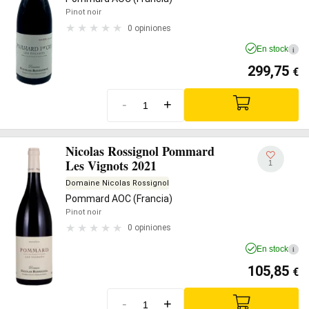
Pinot noir
0 opiniones
En stock
i
299,75
€
-
+
Nicolas Rossignol Pommard
Les Vignots 2021
1
Domaine Nicolas Rossignol
Pommard AOC (Francia)
Pinot noir
0 opiniones
En stock
i
105,85
€
-
+