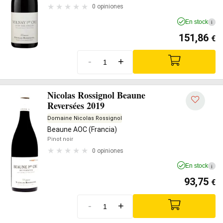
0 opiniones
En stock
i
151,86
€
-
+
Nicolas Rossignol Beaune
Reversées 2019
Domaine Nicolas Rossignol
Beaune AOC (Francia)
Pinot noir
0 opiniones
En stock
i
93,75
€
-
+