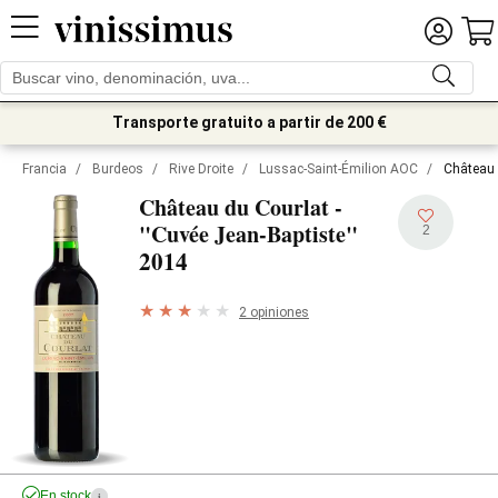
Transporte gratuito a partir de 200 €
Francia
/
Burdeos
/
Rive Droite
/
Lussac-Saint-Émilion AOC
/
Château 
Château du Courlat -
"Cuvée Jean-Baptiste"
2
2014
2 opiniones
En stock
i