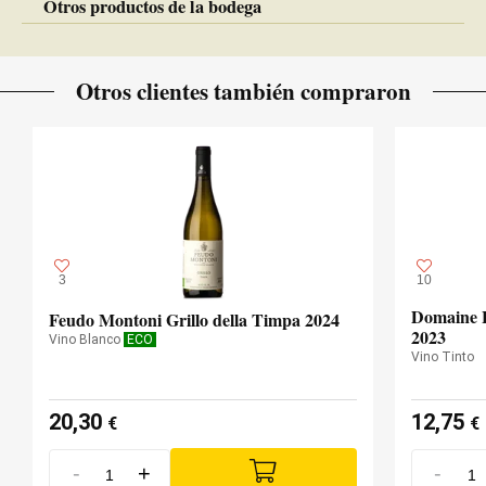
Otros productos de la bodega
Otros clientes también compraron
3
10
Domaine 
Feudo Montoni Grillo della Timpa 2024
2023
Vino Blanco
ECO
Vino Tinto
20,30
12,75
€
€
-
+
-