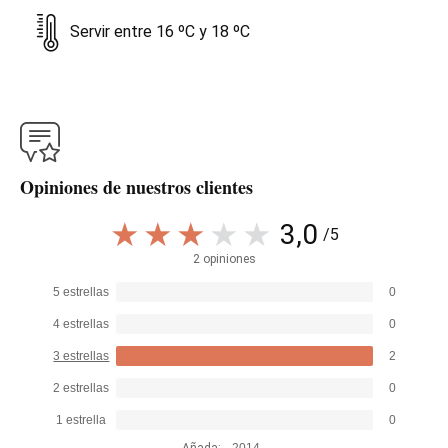
Servir entre 16 ºC y 18 ºC
Opiniones de nuestros clientes
3,0
/5
2 opiniones
5 estrellas
0
4 estrellas
0
3 estrellas
2
2 estrellas
0
1 estrella
0
Añada:
2014